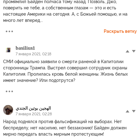
промямлил Байден полчаса тому назад. Позволь, Джо,
поверить не тебе, а собственным глазам — это и есть
настоящее Америки на сегодня. А, с Божьей помощью, и на
много лет вперед...
Раскрыть ветку
basilius1
7 января 2021, 02:18
СМИ официально заявили о смерти раненой в Капитолии
сторонницы Трампа. Выстрел совершил сотрудник охраны
Капитолия. Пролилась кровь белой женщины. Жизнь белых
имеет значение? Или подотрутся?
الهجين بوتين الجندي
7 января 2021, 02:28
Народ поднялся против фальсификаций на выборах. Нет
беспределу, нет насилию, нет беззаконию! Байден должен
мирно передать власть мирным протестующим!