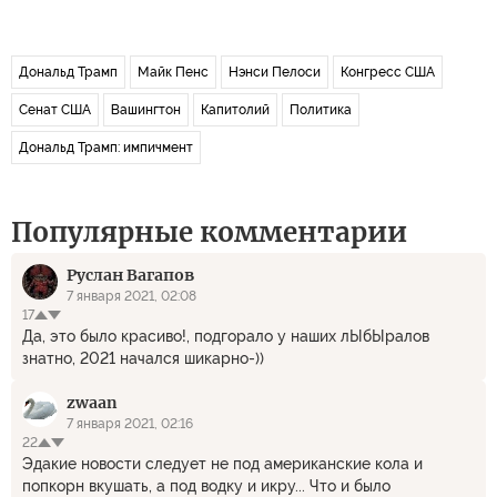
Дональд Трамп
Майк Пенс
Нэнси Пелоси
Конгресс США
Сенат США
Вашингтон
Капитолий
Политика
Дональд Трамп: импичмент
Популярные комментарии
Руслан Вагапов
7 января 2021, 02:08
17
Да, это было красиво!, подгорало у наших лЫбЫралов
знатно, 2021 начался шикарно-))
zwaan
7 января 2021, 02:16
22
Эдакие новости следует не под американские кола и
попкорн вкушать, а под водку и икру... Что и было