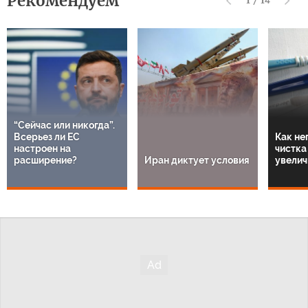
Рекомендуем
1
/
14
“Сейчас или никогда”.
Всерьез ли ЕС
Как не
настроен на
чистка
расширение?
Иран диктует условия
увелич