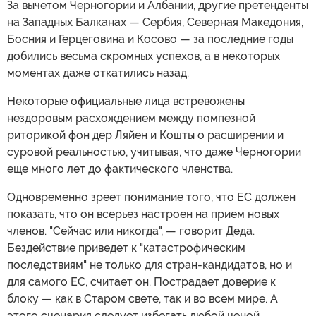
За вычетом Черногории и Албании, другие претенденты
на Западных Балканах — Сербия, Северная Македония,
Босния и Герцеговина и Косово — за последние годы
добились весьма скромных успехов, а в некоторых
моментах даже откатились назад.
Некоторые официальные лица встревожены
нездоровым расхождением между помпезной
риторикой фон дер Ляйен и Кошты о расширении и
суровой реальностью, учитывая, что даже Черногории
еще много лет до фактического членства.
Одновременно зреет понимание того, что ЕС должен
показать, что он всерьез настроен на прием новых
членов. "Сейчас или никогда", — говорит Деда.
Бездействие приведет к "катастрофическим
последствиям" не только для стран-кандидатов, но и
для самого ЕС, считает он. Пострадает доверие к
блоку — как в Старом свете, так и во всем мире. А
этого сценария следует избегать любой ценой,