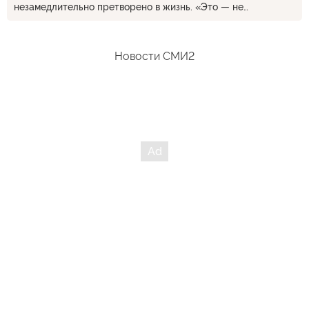
незамедлительно претворено в жизнь. «Это — не
настоящая Америка!» — промямлил Байден полчаса тому
назад. Позволь, Джо, поверить не тебе, а собственным
глазам — это и есть настоящее Америки на сегодня. А, с
Новости СМИ2
Божьей помощью, и на много лет вперед...