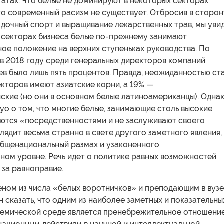
атах. Что белые не доминируют в некоторых секторах
то современный расизм не существует. Отбросив в сторон
дочный спорт и выращивание лекарственных трав, мы уви
х секторах бизнеса белые по-прежнему занимают
ое положение на верхних ступеньках руководства. По
, в 2018 году среди генеральных директоров компаний
в было лишь пять процентов. Правда, неожиданностью ст
екторов имеют азиатские корни, а 19% —
ские (но они в основном белые латиноамериканцы). Одна
о о том, что многие белые, занимающие столь высокие
яются «посредственностями и не заслуживают своего
лядит весьма странно в свете другого заметного явления,
бщенациональный размах и узаконенного
ном уровне. Речь идет о политике равных возможностей
 за равноправие.
еном из числа «белых воротничков» и преподающим в вузе
н сказать, что одним из наиболее заметных и показательны
демической среде является пренебрежительное отношени