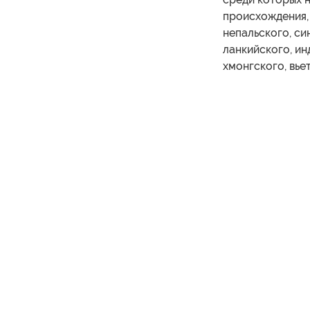
происхождения, 
непальского, си
ланкийского, ин
хмонгского, вье