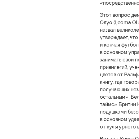
«посредственно»
Этот вопрос де
Олуо (Ijeoma Ol
назвал великоле
утверждает, что
и кончая футбол
в основном упр
занимать свои п
привилегий, уче
цветов от Ральф
книгу, где гово
получающих неза
остальным». Бе
таймс» Бритни К
подушками безоп
в основном удае
от культурного 
Вот так. Книга 