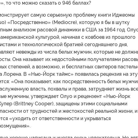
, то что можно сказать о 946 баллах?
монстрирует самую серьезную проблему книги Иджеомы
uo) «Посредственно» (Mediocre), которую я бы в шутку
пным анализом расовой динамики в США за 1964 год. Олу
 американской культурой, начиная с ковбоев из прошлого
истами и технологической братией сегодняшнего дня,
авляют невежды из числа белых мужчин, которые не должн
осты. Она называет их недостойными получателями расов
ных степеней, а возможно, и бесплатных свитеров пастель
а Лорена. В «Нью-Йорк таймс» появилась рецензия на эту
рится: «Она показывает, как посредственность белых мужчи
служенную власть, похвалы и права, затрудняет жизнь вс
лые мужчины, утверждает Олуо и рецензент «Нью-Йорк
упер (Brittney Cooper), защищены этими социальными
асности от трудностей и жестокостей реальной жизни, и
тся «уходить от ответственности и укрываться
возмущения».
Олуо хорошо написана и иногда очень увлекательна. Но ав