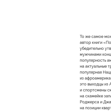
То же самое мож
автор книги «По
убедительно утв
мужчинами конц
популярность ам
на актуальные т
популярная Нац
из афроамерикан
это выходцы из 
и спортсмены см
на скамейке за
Роджерса и Джас
на позиции ква