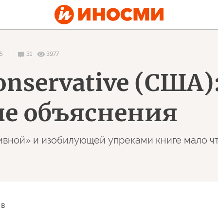
45
31
3977
onservative (США)
е объяснения
вной» и изобилующей упреками книге мало чт
 в