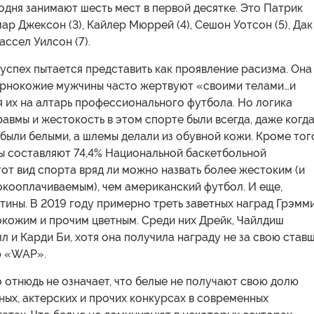
дня занимают шесть мест в первой десятке. Это Патрик
мар Джексон (3), Кайлер Мюррей (4), Сешон Уотсон (5), Дак
ассел Уилсон (7).
успех пытается представить как проявление расизма. Она
чернокожие мужчины часто жертвуют «своими телами…и
 их на алтарь профессионального футбола. Но логика
равмы и жестокость в этом спорте были всегда, даже когд
были белыми, а шлемы делали из обувной кожи. Кроме тог
 составляют 74,4% Национальной баскетбольной
тот вид спорта вряд ли можно назвать более жестоким (и
кооплачиваемым), чем американский футбол. И еще,
тины. В 2019 году примерно треть заветных наград Грэмм
окожим и прочим цветным. Среди них Дрейк, Чайлдиш
л и Карди Би, хотя она получила награду не за свою став
ю «WAP».
о отнюдь не означает, что белые не получают свою долю
ных, актерских и прочих конкурсах в современных