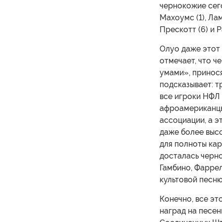
чернокожие сего
Махоумс (1), Ла
Прескотт (6) и Р
Олуо даже этот 
отмечает, что 
умами», принося
подсказывает: т
все игроки НФЛ 
афроамериканцы
ассоциации, а э
даже более высо
для полноты кар
досталась черн
Гамбино, Фаррел
культовой песн
Конечно, все эт
наград на песен