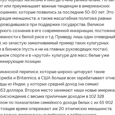
ет или преуменьшает важные тенденции в американских
шениях, которые появились за последние 50-60 лет. Это
рация меньшинств, а также масштабная политика равных
проводившаяся при поддержке государства, Великое
рного сознания в его современной инкарнации, постоянн
ежности к белой расе и т.д. Приведу лишь один очевидный
, но зачастую замалчиваемый пример таких культурных
 в бизнесе (пусть и не на главных руководящих постах),
ном спорте и в «крутой» культуре для масс белые уже
минирующие позиции.
иканской переписи, которые широко цитируют такие
ipedia и Britannica, в США больше всех зарабатывают отн
одцы из Индии, у которых средний доход (на семью)
 453 доллара. Второе место занимают наши новые америк
роисхождения с весьма приличным доходом в 102 328
елом по показателям семейного дохода белых с их 65 902
стоящее время опережают аж 20 этнических меньшинств,
е только американцы индийского и тайваньского