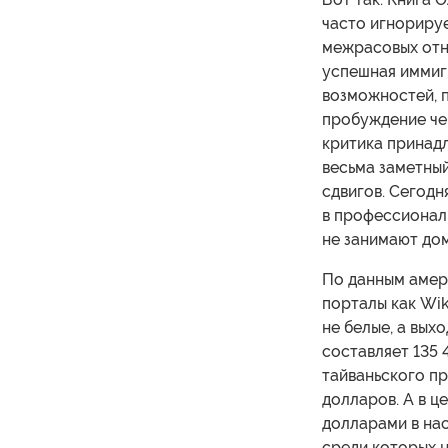
часто игнориру
межрасовых отно
успешная иммиг
возможностей, 
пробуждение че
критика принадл
весьма заметный
сдвигов. Сегодня
в профессиональ
не занимают до
По данным амер
порталы как Wik
не белые, а вых
составляет 135
тайваньского п
долларов. А в ц
долларами в на
среди которых н