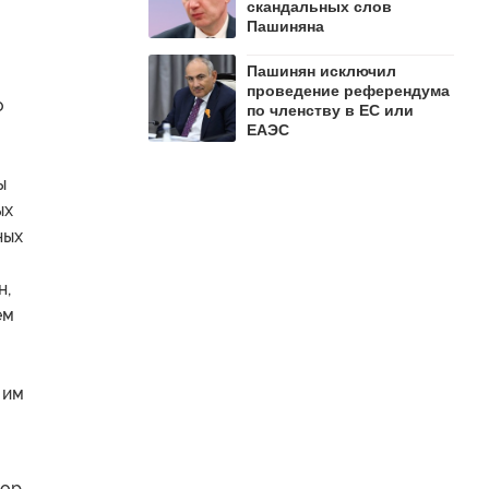
скандальных слов
Пашиняна
Пашинян исключил
проведение референдума
о
по членству в ЕС или
ЕАЭС
ы
ых
ных
н,
ем
 им
тор