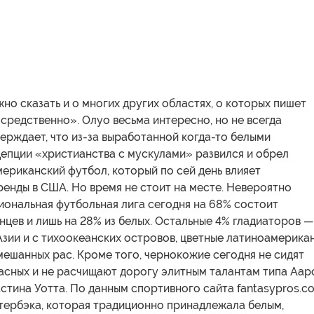
но сказать и о многих других областях, о которых пишет
средственно». Олуо весьма интересно, но не всегда
ерждает, что из-за выработанной когда-то белыми
епции «христианства с мускулами» развился и обрел
ериканский футбол, который по сей день влияет
ренды в США. Но время не стоит на месте. Невероятно
иональная футбольная лига сегодня на 68% состоит
цев и лишь на 28% из белых. Остальные 4% гладиаторов —
Азии и с тихоокеанских островов, цветные латиноамерика
ешанных рас. Кроме того, чернокожие сегодня не сидят
пасных и не расчищают дорогу элитным талантам типа Аар
тина Уотта. По данным спортивного сайта fantasypros.c
ртербэка, которая традиционно принадлежала белым,