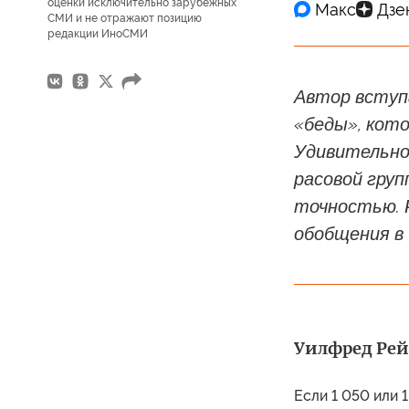
оценки исключительно зарубежных
СМИ и не отражают позицию
редакции ИноСМИ
Автор вступа
«беды», кот
Удивительно,
расовой гру
точностью. 
обобщения в
Уилфред Рейл
Если 1 050 или 