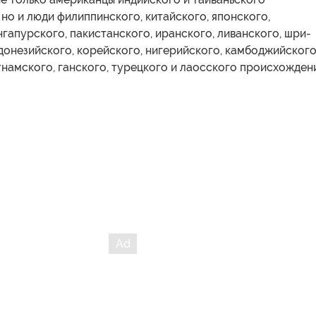
но и люди филиппинского, китайского, японского,
нгапурского, пакистанского, иранского, ливанского, шри-
донезийского, корейского, нигерийского, камбоджийского
тнамского, ганского, турецкого и лаосского происхождени