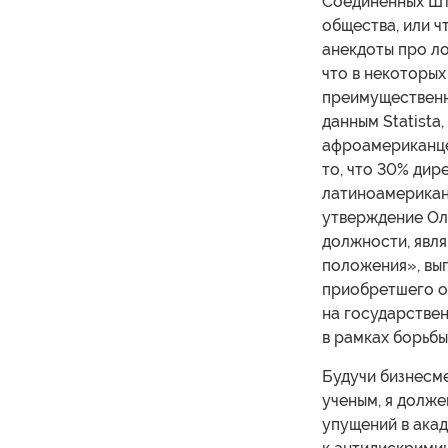
Соединенных Шт
общества, или ч
анекдоты про ло
что в некоторы
преимущественн
данным Statista
афроамериканце
то, что 30% дир
латиноамерикан
утверждение Олу
должности, явл
положения», выг
приобретшего о
на государствен
в рамках борьбы
Будучи бизнесм
ученым, я долже
упущений в ака