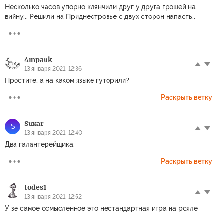
Несколько часов упорно клянчили друг у друга грошей на
вийну... Решили на Приднестровье с двух сторон напасть..
4mpauk
13 января 2021, 12:36
Простите, а на каком языке гуторили?
Раскрыть ветку
Suxar
S
13 января 2021, 12:40
Два галантерейщика.
Раскрыть ветку
todes1
13 января 2021, 12:52
У зе самое осмысленное это нестандартная игра на рояле