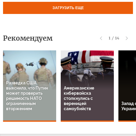
ЗАГРУЗИТЬ ЕЩЕ
Рекомендуем
1
/
14
Разведка США
выяснила, что Путин
Американские
может проверить
кибервойска
решимость НАТО
столкнулись с
ограниченным
вереницей
Запад 
вторжением
самоубийств
Украи