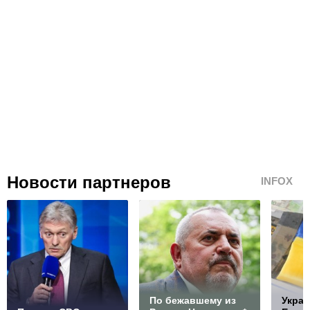
Новости партнеров
INFOX
По бежавшему из
Украи