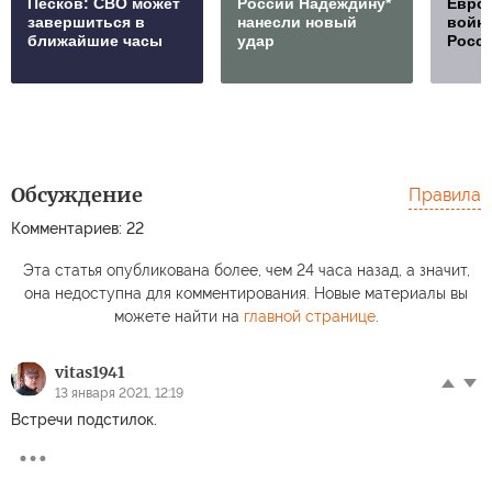
Песков: СВО может
России Надеждину*
Европ
завершиться в
нанесли новый
войну
ближайшие часы
удар
Росс
Обсуждение
Правила
Комментариев: 22
Эта статья опубликована более, чем 24 часа назад, а значит,
она недоступна для комментирования. Новые материалы вы
можете найти на
главной странице
.
vitas1941
13 января 2021, 12:19
Встречи подстилок.