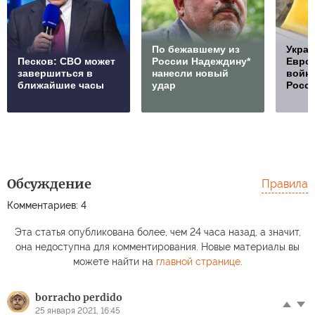
По бежавшему из
Украи
Песков: СВО может
России Надеждину*
Европ
завершиться в
нанесли новый
войну
ближайшие часы
удар
Росс
Обсуждение
Правила
Комментариев: 4
Эта статья опубликована более, чем 24 часа назад, а значит,
она недоступна для комментирования. Новые материалы вы
можете найти на
главной странице
.
borracho perdido
25 января 2021, 16:45