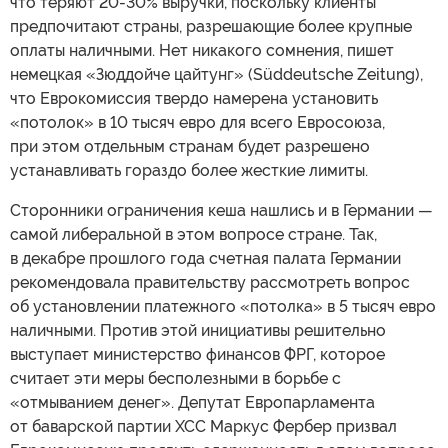
что теряют 20-30% выручки, поскольку клиенты
предпочитают страны, разрешающие более крупные
оплаты наличными. Нет никакого сомнения, пишет
немецкая «Зюддойче цайтунг» (Süddeutsche Zeitung),
что Еврокомиссия твердо намерена установить
«потолок» в 10 тысяч евро для всего Евросоюза,
при этом отдельным странам будет разрешено
устанавливать гораздо более жесткие лимиты.
Сторонники ограничения кеша нашлись и в Германии —
самой либеральной в этом вопросе стране. Так,
в декабре прошлого года счетная палата Германии
рекомендовала правительству рассмотреть вопрос
об установлении платежного «потолка» в 5 тысяч евро
наличными. Против этой инициативы решительно
выступает министерство финансов ФРГ, которое
считает эти меры бесполезными в борьбе с
«отмыванием денег». Депутат Европарламента
от баварской партии ХСС Маркус Фербер призвал