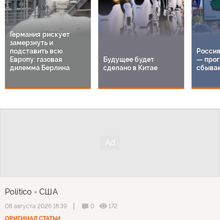
Германия рискует
замерзнуть и
подставить всю
Россия
Европу: газовая
Будущее будет
— прог
дилемма Берлина
сделано в Китае
сбыва
Politico
США
0
172
08 августа 2026 18:39
ОРИГИНАЛ СТАТЬИ