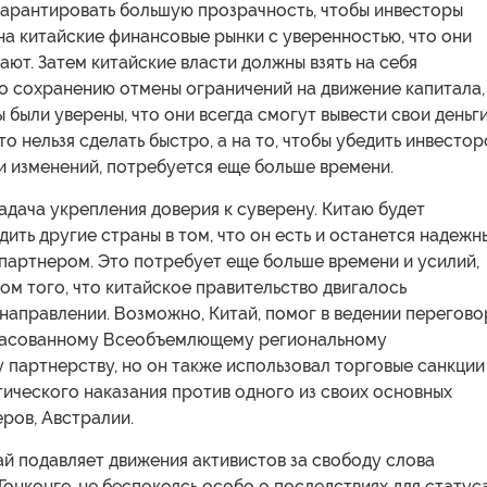
гарантировать большую прозрачность, чтобы инвесторы
на китайские финансовые рынки с уверенностью, что они
пают. Затем китайские власти должны взять на себя
по сохранению отмены ограничений на движение капитала,
 были уверены, что они всегда смогут вывести свои деньг
то нельзя сделать быстро, а на то, чтобы убедить инвестор
и изменений, потребуется еще больше времени.
адача укрепления доверия к суверену. Китаю будет
ить другие страны в том, что он есть и останется надежн
партнером. Это потребует еще больше времени и усилий,
ом того, что китайское правительство двигалось
направлении. Возможно, Китай, помог в ведении перегов
ласованному Всеобъемлющему региональному
 партнерству, но он также использовал торговые санкции
ического наказания против одного из своих основных
ров, Австралии.
ай подавляет движения активистов за свободу слова
Гонконге, не беспокоясь особо о последствиях для статус