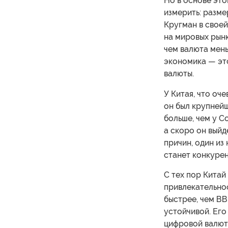
Но в основе эт
измерить: разм
Кругман в своей
на мировых рынк
чем валюта мен
экономика — эт
валюты.
У Китая, что оч
он был крупней
больше, чем у 
а скоро он выйд
причин, один из 
станет конкурен
С тех пор Кита
привлекательно
быстрее, чем ВВ
устойчивой. Его
цифровой валют