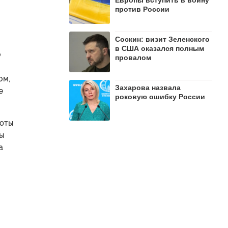
Европы вступить в войну
против России
Соскин: визит Зеленского
в США оказался полным
о
провалом
ом,
Захарова назвала
е
роковую ошибку России
люты
ы
а