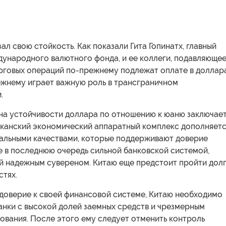
ал свою стойкость. Как показали Гита Гопинатх, главный
ународного валютного фонда, и ее коллеги, подавляюще
рговых операций по-прежнему подлежат оплате в доллара
ежнему играет важную роль в трансграничном
.
на устойчивости доллара по отношению к юаню заключае
риканский экономический аппаратный комплекс дополняет
альными качествами, которые поддерживают доверие
е в последнюю очередь сильной банковской системой,
 надежным сувереном. Китаю еще предстоит пройти дол
стях.
 доверие к своей финансовой системе, Китаю необходимо
анки с высокой долей заемных средств и чрезмерным
ования. После этого ему следует отменить контроль