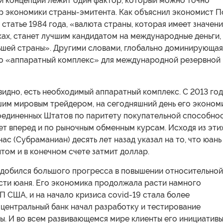
ой концепции лежит один фактор, который можно точно
ер экономики страны-эмитента. Как объяснил экономист П
 статье 1984 года, «валюта страны, которая имеет значен
ах, станет лучшим кандидатом на международные деньги,
ьшей страны». Другими словами, глобально доминирующая
о «аппаратный комплекс» для международной резервной
евидно, есть необходимый аппаратный комплекс. С 2013 го
шим мировым трейдером, на сегодняшний день его эконом
Соединенных Штатов по паритету покупательной способнос
ет вперед и по рыночным обменным курсам. Исходя из эти
нас (Субраманиан) десять лет назад указал на то, что юань
том и в конечном счете затмит доллар.
й добился большого прогресса в повышении относительной
сти юаня. Его экономика продолжала расти намного
П США, и на начало кризиса covid-19 стала более
 центральный банк начал разработку и тестирование
ы. И во всем развивающемся мире клиенты его инициатив