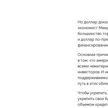
Но доллар доказ
экономист Межд
большинство то
и доллар по-пр
финансировании
Основная причи
в том, что аме
всеми нематери
инвесторов. И н
поддерживаемой
путь в этих обла
Чтобы укрепить
укрепить свои б
объемом кредит