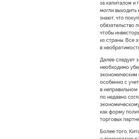
за капиталом и 
могли выходить 
знают, что поку
обязательство 
чтобы инвесторы
из страны. Все э
в необратимост
Далее следует з
необходимо убед
экономическим 
особенно с учет
в неправильном 
по недавно сог
экономическому
как форму полит
торговых партне
Более того, Кит
и демократию в 