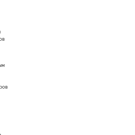
и
ов
ым
оров
а