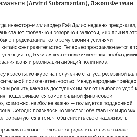
аманьян (Arvind Subramanian), Джош Фелман
да инвестор-миллиардер Рэй Далио недавно предсказал,
ань станет глобальной резервной валютой, мир принял эт
 было предсказание, которому своими усилиями
китайское правительство. Теперь вопрос заключается в т
ступающий Год Быка существенные изменения, необходимы
вания юаня и реализации амбиций политиков.
су красоты, конкурс на получение статуса резервной ва
осительной привлекательностью. Международные трейдер
жны решить, какая из доступных им валют наиболее удобн
ния, поддерживается самой сильной финансовой
то, возможно, наиболее важно — пользуется поддержкой
ена. Сегодня появилось новшество: оба главных мировых
е, соревнуются в том, чтобы снизить свою надежность.
привлекательность сложно определить количественно.