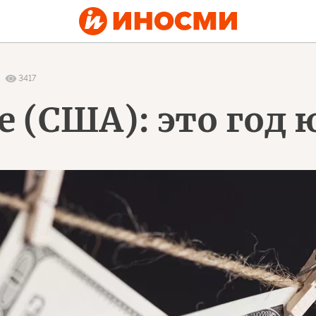
3417
te (США): это год