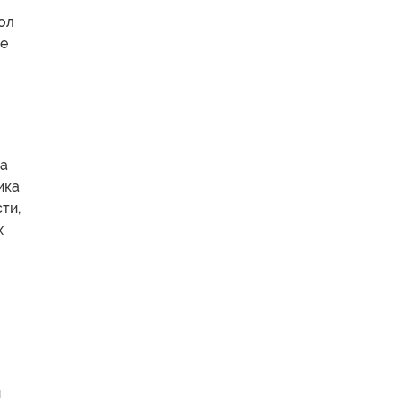
ол
ие
да
ика
ти,
х
ы