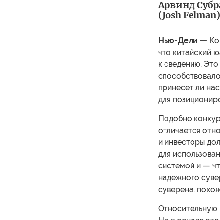
Арвинд Субр
(Josh Felman)
Нью-Дели —
Ког
что китайский ю
к сведению. Это
способствовало 
принесет ли на
для позициониро
Подобно конкур
отличается отн
и инвесторы дол
для использова
системой и — ч
надежного сувер
суверена, похож
Относительную 