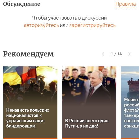
Обсуждение
Правила
Чтобы участвовать в дискуссии
авторизуйтесь
или
зарегистрируйтесь
Рекомендуем
1
/
14
Меры 
россий
Ненависть польских
флота?
националистов к
танкер
украинским наци-
В России всего один
наскол
бандеровцам
Путин, а не два!
санкц