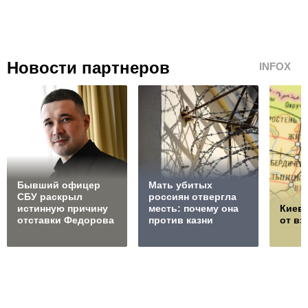
Новости партнеров
INFOX
Бывший офицер
Мать убитых
СБУ раскрыл
россиян отвергла
истинную причину
месть: почему она
Киев 
отставки Федорова
против казни
от в