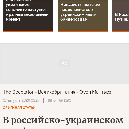
украинском
Ненависть польских
конфликте наступил
националистов к
мрачный переломный
украинским наци-
В Росс
момент
бандеровцам
Путин, 
The Spectator
Великобритания
Оуэн Маттьюз
0
1190
07 августа 2026 03:27
ОРИГИНАЛ СТАТЬИ
В российско-украинском