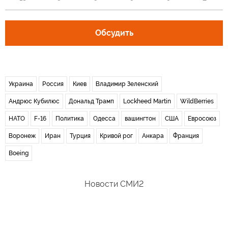
Обсудить
Украина
Россия
Киев
Владимир Зеленский
Андрюс Кубилюс
Дональд Трамп
Lockheed Martin
WildBerries
НАТО
F-16
Политика
Одесса
вашингтон
США
Евросоюз
Воронеж
Иран
Турция
Кривой рог
Анкара
Франция
Boeing
Новости СМИ2