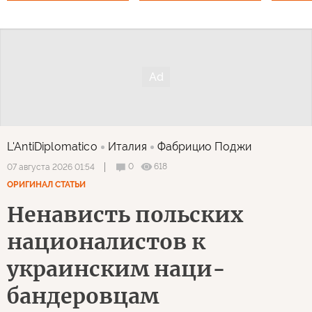
L'AntiDiplomatico
Италия
Фабрицио Поджи
0
618
07 августа 2026 01:54
ОРИГИНАЛ СТАТЬИ
Ненависть польских
националистов к
украинским наци-
бандеровцам