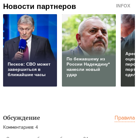
Новости партнеров
INFOX
Арест
По бежавшему из
оцен
Песков: СВО может
России Надеждину*
перс
завершиться в
нанесли новый
порто
ближайшие часы
удар
сдел
Обсуждение
Правила
Комментариев: 4