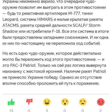
Украины неизменно верило, что очередное чудо-
оружие позволит им выиграть в этом противостоянии
— будь то реактивная артиллерия M-777, танки
Leopard, системы HIMARS и малые крылатые ракеты
ATACMS, ракеты средней дальности SCALP/ Storm
Shadow или истребители F-16. Все эти системы в итоге
были предоставлены западными союзниками. И ни одна
из них по-настоящему не переломила ход событий.
Но есть одно чудо-оружие, которое действительно
могло бы переломить ход этого противостояния, — и
это PAC-3 Patriot. Только на сей раз логика вывернута
наизнанку с жестокой иронией. Наличие ракет Patriot
не принесло Украине победу. Однако их отсутствие
вполне способно проложить ей путь к поражению.
13
0
5
0
0
2