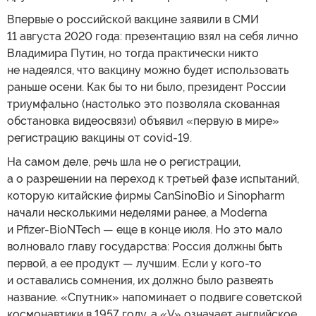
Впервые о российской вакцине заявили в СМИ
11 августа 2020 года: презентацию взял на себя лично
Владимира Путин, но тогда практически никто
не надеялся, что вакцину можно будет использовать
раньше осени. Как бы то ни было, президент России
триумфально (настолько это позволяла скованная
обстановка видеосвязи) объявил «первую в мире»
регистрацию вакцины от covid-19.
На самом деле, речь шла не о регистрации,
а о разрешении на переход к третьей фазе испытаний,
которую китайские фирмы CanSinoBio и Sinopharm
начали несколькими неделями ранее, а Moderna
и Pfizer-BioNTech — еще в конце июля. Но это мало
волновало главу государства: Россия должны быть
первой, а ее продукт — лучшим. Если у кого-то
и оставались сомнения, их должно было развеять
название. «Спутник» напоминает о подвиге советской
космонавтики в 1957 году, а «V» означает английское