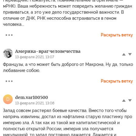
мРНК). Ваша небрежность может повредить желанию гриждан
прививаться, а это уже дело государственной важности. В
отличие от ДНК, РНК неспособна встраиваться в геном
человека...
Раскрыть ветку
Америка-враг человечества
13 февраля 2021, 13:07
Французы, а что может быть доброго от Макрона, Ну да, только
любавание собою.
Раскрыть ветку
dem.var100500
D
13 февраля 2021, 13:08
Запад совсем растерял боевые качества. Вместо того чтобы
напрячь извилины, достал из нафталина старую пластинку про
империю зла. А так как из такой же капиталистической и
полностью открытой России, империя зла получается
никудышной, то запад постоянно лажается. Лажается и