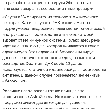
по разработки вакцины от вируса Эбола, но так
и не смог завершить все регламентные проверки.
«Спутник V» опирается на технологию «вирусного
вектора». Как и в случае с РНК-вакцинами, она
подразумевает внедрение в наши клетки генетической
инструкции для производства антигена, который
вызовет ответ иммунной системы. Только здесь речь
идет не о РНК, а о ДНК, которая вживляется в геном
аденовируса. Этот сделанный безопасным вирус
донесет генетическое послание до ядра клеток и…
распадется. Фрагмент ДНК covid-19 далее
используется клеточной машинерией для производства
антигена. В данном случае применяется знаменитый
«белок-шип».
Россияне использовали тот же принцип, что
и англичане из AstraZeneca. Их вакцина точно так же
предусматривает две инъекции для усиления
и закрепления ответа иммунной системы, но если