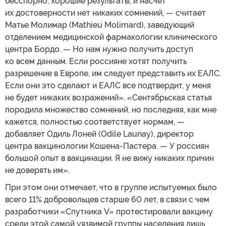
бесспорно, хорошие результаты, и насчет
их достоверности нет никаких сомнений, — считает
Матье Молимар (Mathieu Molimard), заведующий
отделением медицинской фармакологии клинического
центра Бордо. — Но нам нужно получить доступ
ко всем данным. Если россияне хотят получить
разрешение в Европе, им следует представить их ЕАЛС.
Если они это сделают и ЕАЛС все подтвердит, у меня
не будет никаких возражений». «Сентябрьская статья
породила множество сомнений, но последняя, как мне
кажется, полностью соответствует нормам, —
добавляет Одиль Лоней (Odile Launay), директор
центра вакцинологии Кошена-Пастера. — У россиян
большой опыт в вакцинации. Я не вижу никаких причин
не доверять им».
При этом они отмечает, что в группе испытуемых было
всего 11% добровольцев старше 60 лет, в связи с чем
разработчики «Спутника V» протестировали вакцину
среди этой самой уязвимой группы населения лишь