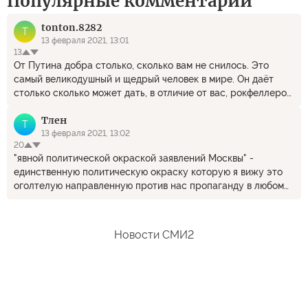
Популярные комментарии
tonton.8282
T
13 февраля 2021, 13:01
13
От Путина добра столько, сколько вам не снилось. Это
самый великодушный и щедрый человек в мире. Он даёт
столько сколько может дать, в отличие от вас, рокфеллеров,
которые дают столько сколько считают нужным.
Тлен
Т
13 февраля 2021, 13:02
20
"явной политической окраской заявлений Москвы" -
единственную политическую окраску которую я вижу это
оголтелую направленную против нас пропаганду в любом
западном сми, в любой западной статье о спутнике.
Новости СМИ2