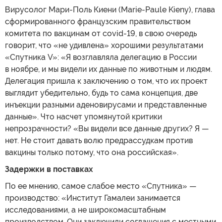
Вирусолог Мари-Поль Киени (Marie-Paule Kieny), глава
сформированного французским правительством
комитета по вакцинам от covid-19, в свою очередь
говорит, что «не удивлена» хорошими результатами
«Спутника V»: «Я возглавляла делегацию в России
в ноябре, и мы видели их данные по животным и людям.
Делегация пришла к заключению о том, что их проект
выглядит убедительно, будь то сама концепция, две
инъекции разными аденовирусами и представленные
данные». Что насчет упомянутой критики
непрозрачности? «Вы видели все данные других? Я —
нет. Не стоит давать волю предрассудкам против
вакцины только потому, что она российская».
Задержки в поставках
По ее мнению, самое слабое место «Спутника» —
производство: «Институт Гамалеи занимается
исследованиями, а не широкомасштабным
производством. Они заключили соглашения с местными