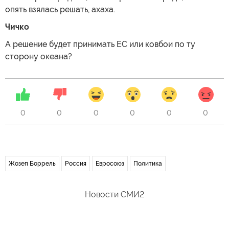
опять взялась решать, ахаха.
Чичко
А решение будет принимать ЕС или ковбои по ту
сторону океана?
0
0
0
0
0
0
Жозеп Боррель
Россия
Евросоюз
Политика
Новости СМИ2