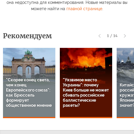
она недоступна для комментирования. Новые материалы вы
можете найти на
главной странице
.
Рекомендуем
1
/
14
"Скорее конец света,
"Уязвимое место
чем конец
Украины": почему
Китайс
Европейского союза":
Киев больше не может
россий
как Брюссель
сбивать российские
кружат
формирует
баллистические
Японии
общественное мнение
ракеты?
значит