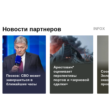
Новости партнеров
INFOX
Арестович*
оценивает
Соски
Песков: СВО может
перспективы
Зеле
завершиться в
портов и «зерновой
оказ
ближайшие часы
сделки»
пров