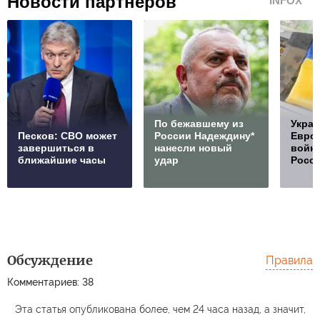
Новости партнеров
INFOX
По бежавшему из
Украи
Песков: СВО может
России Надеждину*
Европ
завершиться в
нанесли новый
войну
ближайшие часы
удар
Росс
Обсуждение
Правила
Комментариев: 38
Эта статья опубликована более, чем 24 часа назад, а значит,