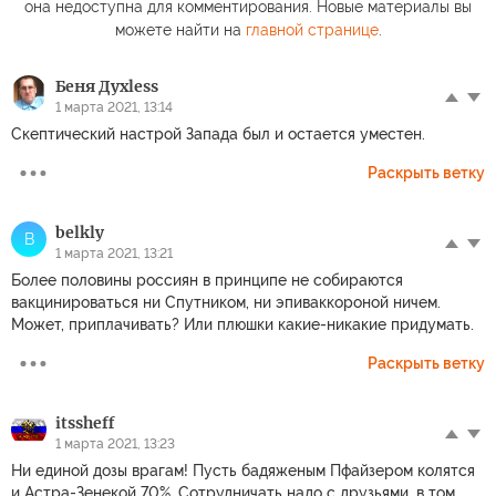
она недоступна для комментирования. Новые материалы вы
можете найти на
главной странице
.
Беня Духless
1 марта 2021, 13:14
Скептический настрой Запада был и остается уместен.
Раскрыть ветку
belkly
B
1 марта 2021, 13:21
Более половины россиян в принципе не собираются
вакцинироваться ни Спутником, ни эпиваккороной ничем.
Может, приплачивать? Или плюшки какие-никакие придумать.
Раскрыть ветку
itssheff
1 марта 2021, 13:23
Ни единой дозы врагам! Пусть бадяженым Пфайзером колятся
и Астра-Зенекой 70%. Сотрудничать надо с друзьями, в том