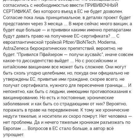
согласились с необходимостью ввести ПРИВИВОЧНЫЙ
СЕРТИФИКАТ, без которого въезд в ЕС не будет дозволен.
Согласие пока лишь принципиальное, в деталях проект будет
представлен через 3 месяца .... В мире сейчас много вакцин, а
будет еще больше — и прививки какими именно препаратами
будут давать право на получение ЕС-сертификата? .... С
евроатлантической тройкой Pfizer/BioNTech, Moderna,
AstraZeneca бюрократических препятствий, вероятно, не
будет. "Привился Пфайзером — получи аусвайс", иначе совсем
какое-то диссидентство выйдет .... Но с российскими и
китайскими вакцинами все может быть сложнее. Они могут
быть сколь угодно целебными, но, покуда они официально не
утверждены ЕС, привитые ими граждане, скорее всего, не
получат сертификата, нужного для пересечения границы..... И
непонятно, как быть с людьми, имеющими противопоказания к
вакцинированию. Но есть и постоянные, хронические
заболевания: и как быть со страдающими от них? Вероятно,
поражать в праве на передвижение. К тому же хронические
недуги тяжелые, и носители их скоро помрут. Нет человека —
нет проблемы. Да и нечего тяжелым хроникам разъезжать по
Европам ..... Вопросов в ЕС стало больше, а автор всё
упрощает.