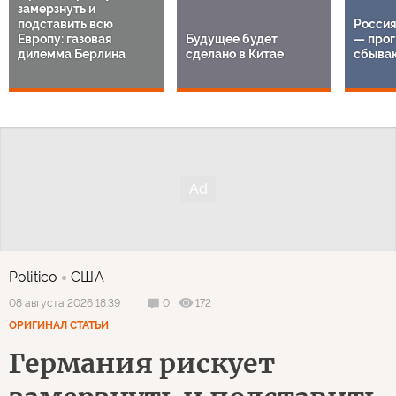
замерзнуть и
подставить всю
Россия
Европу: газовая
Будущее будет
— прог
дилемма Берлина
сделано в Китае
сбыва
Politico
США
0
172
08 августа 2026 18:39
ОРИГИНАЛ СТАТЬИ
Германия рискует