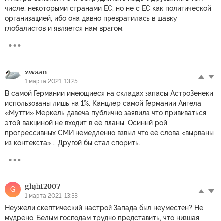
числе, некоторыми странами ЕС, но не с ЕС как политической
организацией, ибо она давно превратилась в шавку
глобалистов и является нам врагом.
zwaan
1 марта 2021, 13:25
В самой Германии имеющиеся на складах запасы АстроЗенеки
использованы лишь на 1%. Канцлер самой Германии Ангела
«Мутти» Меркель давеча публично заявила что прививаться
этой вакциной не входит в её планы. Осиный рой
прогрессивных СМИ немедленно взвыл что её слова «вырваны
из контекста»... Другой бы стал спорить.
ghjhf2007
G
1 марта 2021, 13:33
Неужели скептический настрой Запада был неуместен? Не
мудрено. Белым господам трудно представить, что низшая