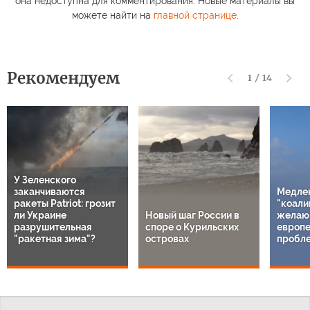
она недоступна для комментирования. Новые материалы вы
можете найти на
главной странице
.
Рекомендуем
1
/
14
У Зеленского
заканчиваются
Медле
ракеты Patriot: грозит
"коали
ли Украине
Новый шаг России в
желаю
разрушительная
споре о Курильских
европе
"ракетная зима"?
островах
пробл