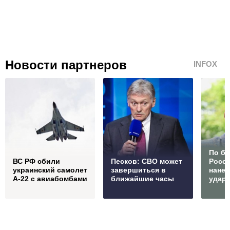
Новости партнеров
INFOX
По б
ВС РФ сбили
Песков: СВО может
Росс
украинский самолет
завершиться в
нане
А-22 с авиабомбами
ближайшие часы
удар