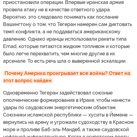
приостановили операции. Впервые иранская армия
провела атаку не в качестве ответного удара.
Вероятно, это следовало понимать как послание
Вашингтону о том, что Тегеран намерен сам диктовать
темп конфликта, а не поддаваться американскому
давлению. Однако иранцы использовали ракеты типа
Emad, которые питаются жидким топливом и которые
было легче перехватить, чем многие другие в их
арсенале. То есть речь шла о выверенной эскалации.
Почему Америка проигрывает все войны? Ответ на 
этот вопрос найден
Одновременно Тегеран задействовал союзные
ополченческие формирования в Ираке, чтобы нанести
удары по саудовским энергетическим объектам.
Союзники исламской республики — хуситы в Йемене —
вернулись на арену и угрожали судоходству в Красном
море и проливе Баб-эль-Мандеб, а также саудовской
нефтяной инфраструктуре. Когда в египетском порту