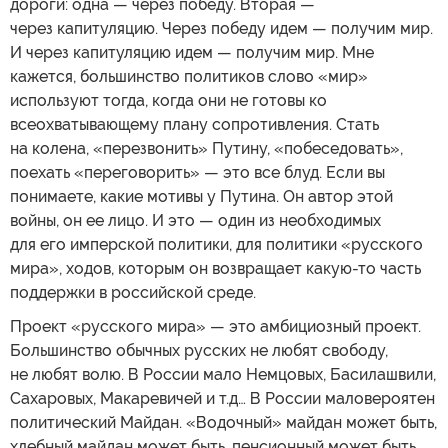
дороги: одна — через победу. Вторая —
через капитуляцию. Через победу идем — получим мир.
И через капитуляцию идем — получим мир. Мне
кажется, большинство политиков слово «мир»
используют тогда, когда они не готовы ко
всеохватывающему плану сопротивления. Стать
на колена, «перезвонить» Путину, «побеседовать»,
поехать «переговорить» — это все блуд. Если вы
понимаете, какие мотивы у Путина. Он автор этой
войны, он ее лицо. И это — один из необходимых
для его имперской политики, для политики «русского
мира», ходов, которым он возвращает какую-то часть
поддержки в российской среде.
Проект «русского мира» — это амбициозный проект.
Большинство обычных русских не любят свободу,
не любят волю. В России мало Немцовых, Басилашвили,
Сахаровых, Макаревичей и т.д… В России маловероятен
политический Майдан. «Водочный» майдан может быть,
хлебный майдан может быть, пенсионный может быть,