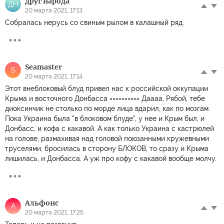
друг народа
ДН
20 марта 2021, 17:13
Собралась нерусь со свиным рылом в калашный ряд.
Seamaster
S
20 марта 2021, 17:14
Этот внеблоковый блуд привел нас к российской оккупации
Крыма и восточного Донбасса ========== Даааа, Рябой, тебе
диоксинчик не столько по морде лица вдарил, как по мозгам.
Пока Украина была "в блоковом блуде", у нее и Крым был, и
Донбасс, и кофа с какавой. А как только Украина с кастрюлей
на голове, размахивая над головой поюзанными кружевными
труселями, бросилась в сторону БЛОКОВ, то сразу и Крыма
лишилась, и Донбасса. А уж про кофу с какавой вообще молчу.
Альфонс
А
20 марта 2021, 17:25