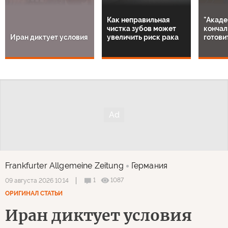
Как неправильная
"Акаде
чистка зубов может
кончал
Иран диктует условия
увеличить риск рака
готови
Frankfurter Allgemeine Zeitung
Германия
1
1087
09 августа 2026 10:14
ОРИГИНАЛ СТАТЬИ
Иран диктует условия