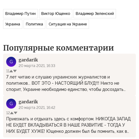
Владимир Путин
Виктор Ющенко
Владимир Зеленский
Украина
Политика
Ситуация на Украине
Популярные комментарии
gardarik
G
20 марта 2021, 16:33
11
7 лет читаю и слушаю украинских журналистов и
политиков... ВОТ ЭТО - НАСТОЯЩИЙ БЛУД!!! Никто не
спорит, Украине необходимо единство, чтобы досоздать
государство. Но его как не было, так и нет. И, когда Ющенко
gardarik
выливается в хор советников, то снова наверху всем виден
G
гигантский разрыв между задачей и её пониманием: они все
20 марта 2021, 16:42
12
во вражде с Россией видят единственное лекарство от бед.
Приезжать и отдыхать здесь с комфортом. НИКОГДА ЗАПАД
Мы, живущие в Латвии, видели, видим, что Западу мы не
НЕ БУДЕТ ВКЛАДЫВАТЬСЯ В НАШЕ РАЗВИТИЕ - ТОГДА У
нужны кроме как рабочих рук в 2-3 раза более дешевых,
НИХ БУДЕТ ХУЖЕ! Ющенко должен был бы помнить, как в
чем их труд, как рынок сбыта и как обслуга местной
его-первом майдане он победил в...3-м туре, который был
инфраструктуры, чтобы западные люди могли