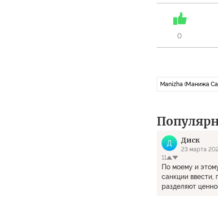
0
Manizha (Манижа Са
Популяр
Диск
Д
23 марта 202
11
По моему и этом
санкции ввести, 
разделяют ценно
русских женщин,
эта певичка и её
думаю, Россия, г