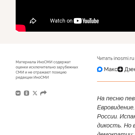
Читать inosmi.ru
Материалы ИноСМИ содержат
оценки исключительно зарубежных
СМИ и не отражают позицию
редакции ИноСМИ
На песню пе
Евровидение
России. Исп
дикость. Но
демократии: 