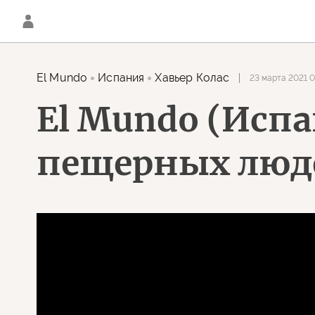
El Mundo
Испания
Хавьер Колас
23 марта 2021 0
El Mundo (Испа
пещерных люд