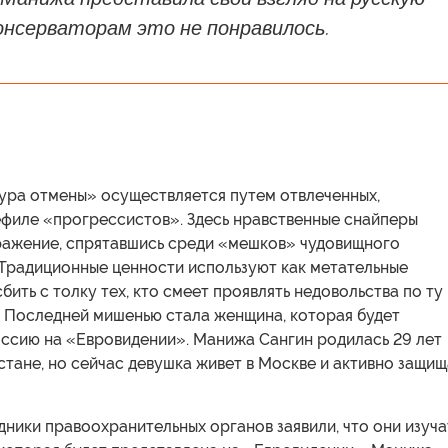
онсерваторам это не понравилось.
тура отмены» осуществляется путем отвлеченных,
филе «прогрессистов». Здесь нравственные снайперы
ражение, спрятавшись среди «мешков» чудовищного
 Традиционные ценности используют как метательные
сбить с толку тех, кто смеет проявлять недовольства по ту
. Последней мишенью стала женщина, которая будет
оссию на «Евровидении». Манижа Сангин родилась 29 лет
стане, но сейчас девушка живет в Москве и активно защи
дники правоохранительных органов заявили, что они изуча