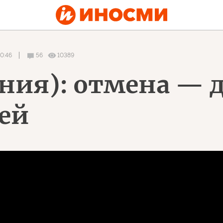
0:46
56
10389
ния): отмена — д
ей