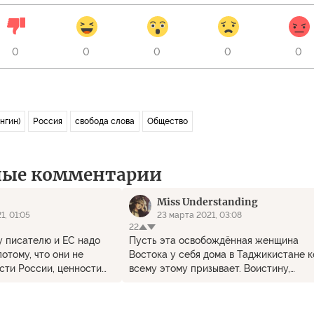
0
0
0
0
0
нгин)
Россия
свобода слова
Общество
ные комментарии
Miss Understanding
1, 01:05
23 марта 2021, 03:08
22
у писателю и ЕС надо
Пусть эта освобождённая женщина
потому, что они не
Востока у себя дома в Таджикистане к
сти России, ценности
всему этому призывает. Воистину,
 которым не нравиться
посади свинью за стол...
 высказывания в песне. Я
оворя языком ЕС же,