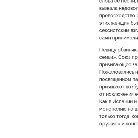
слова ее песни,
вызвала недовол
превосходство 
этих женщин быт
сексистским взг
сами принимали 
Певицу обвиняю
семьи». Союз п
призывающее зап
Пожаловались на
посвященном па
призывают возбу
от исключения е
Как в Испании и
монополию на це
только тогда, к
оружие» и конст