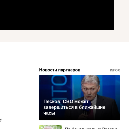
Новости партнеров
INFOX
Песков: СВО может
завершиться в ближайшие
часы
м
По бежавшему из России