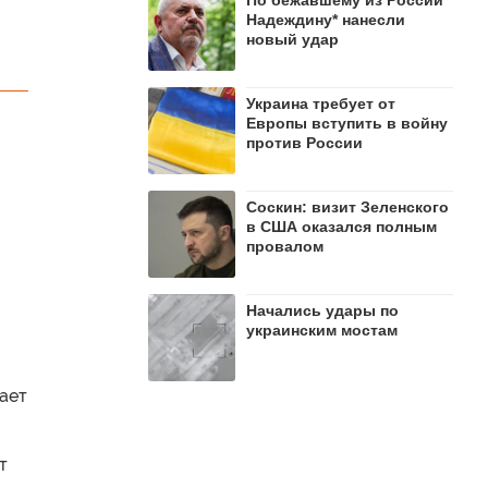
Надеждину* нанесли
новый удар
Украина требует от
Европы вступить в войну
против России
Соскин: визит Зеленского
в США оказался полным
провалом
Начались удары по
украинским мостам
щает
т