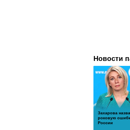
Новости п
Захарова назв
роковую ошиб
России