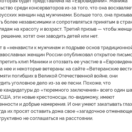
 которая будет представлена на «Евровидении». Манижа
ьство среди консерваторов из-за того, что она восхваляе
русских женщин над мужчинами. Больше того, она призыв
ь более независимыми и сопротивляться принятым в стра
лядам на красоту и возраст. Третий призыв — чтобы женщ
решение, хотят они заводить детей или нет.
т в «ненависти к мужчинам и подрыве основ традиционно
равославных женщин России опубликовал открытое письмо
ретить клип Манижи и отозвать ее участие в «Евровиден
 нее и некоторые ветераны: на сайте «Ветеранские вести
мяти погибших в Великой Отечественной войне, они
дить уголовное дело из-за ее песни. Похоже, что
е кандидатуры до «тюремного заключения» всего один ша
 США, эти новые крестоносцы, по-видимому, имеют
нности и добрые намерения. И они умеют закатывать гла
огда их просят оставить дома свое «загадочное отменяющ
руктивно не соглашаться на расстоянии.