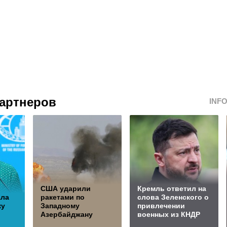
артнеров
INF
США ударили
Кремль ответил на
ала
ракетами по
слова Зеленского о
ку
Западному
привлечении
Азербайджану
военных из КНДР