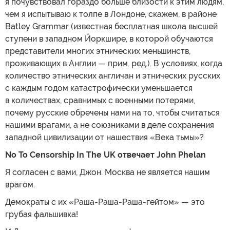
я почувствовал гораздо больше близости к этим людям,
чем я испытываю к толпе в Лондоне, скажем, в районе
Batley Grammar (известная бесплатная школа высшей
ступени в западном Йоркшире, в которой обучаются
представители многих этнических меньшинств,
проживающих в Англии — прим. ред.). В условиях, когда
количество этнических англичан и этнических русских
с каждым годом катастрофически уменьшается
в количествах, сравнимых с военными потерями,
почему русские обречены нами на то, чтобы считаться
нашими врагами, а не союзниками в деле сохранения
западной цивилизации от нашествия «Века тьмы»?
No To Censorship In The UK отвечает John Phelan
Я согласен с вами, Джон. Москва не является нашим
врагом.
Демократы с их «Раша-Раша-Раша-гейтом» — это
грубая фальшивка!