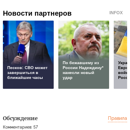
Новости партнеров
INFOX
По бежавшему из
Украи
Песков: СВО может
России Надеждину*
Европ
завершиться в
нанесли новый
войну
ближайшие часы
удар
Росс
Обсуждение
Правила
Комментариев: 57