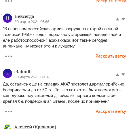
Раскрыть ветку
Невсегда
Н
30 марта 2021, 08:56
"В основном российская армия вооружена старой военной
техникой 1950-х годов, морально устаревшей, ненадежной и
еле работоспособной." ахахаххаха, вот такие сегодня
англичане, ну может это и к лучшему.
Раскрыть ветку
etalonlb
E
30 марта 2021, 09:14
Да, остались еще на складах АК47,пистолеты,артиллерийские
боеприпасы и др из 50-х... Только вот хотел бы я посмотреть,
как глубоко неуважаемый джеймс из первого комментария
драпал бы, поддержмиая штаны , после их применения.
Раскрыть ветку
Алексей (Крюково)