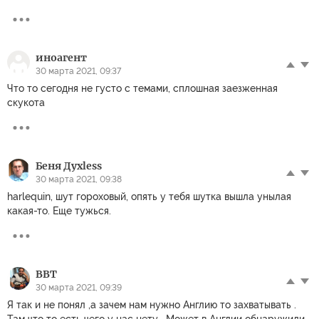
иноагент
30 марта 2021, 09:37
Что то сегодня не густо с темами, сплошная заезженная
скукота
Беня Духless
30 марта 2021, 09:38
harlequin, шут гороховый, опять у тебя шутка вышла унылая
какая-то. Еще тужься.
ВВТ
30 марта 2021, 09:39
Я так и не понял ,а зачем нам нужно Англию то захватывать .
Там что то есть чего у нас нету . Может в Англии обнаружили