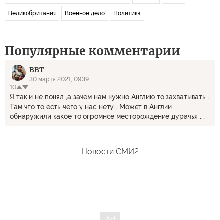
Великобритания
Военное дело
Политика
Популярные комментарии
ВВТ
30 марта 2021, 09:39
10
Я так и не понял ,а зачем нам нужно Англию то захватывать .
Там что то есть чего у нас нету . Может в Англии
обнаружили какое то огромное месторождение дурачья .
Ну так у нас дураков и своих достаточно , хватит на много
десятилетий . Слава Богу у нас холодно и как пишут в
Англиях голодно . потому мигранты к нам не ехают . Но мы
Новости СМИ2
как то и не грустим по ентому поводу . Пусть они все на
Запад едут . Там места много , всех примут .обогреют. Запад
он богатый . он сам негров завозил . ему теперь радоваться
надо .что нет расходов на перевозку . А мы со стороны
посмотрим как оно выходит . Пока получается забавно .