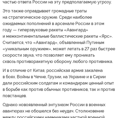
частью ответа России на эту предполагаемую угрозу.
Это также оправдывает громадные траты
на стратегическое оружие. Среди наиболее
ожидаемых пополнений в арсенале России в этом
году — гиперзвуковые ракеты «Авангард»
и межконтинентальные баллистические ракеты «Ярс».
Считается, что «Авангард», объявленный Путиным
«уникальным оружием», может летать в 27 раз быстрее
скорости звука, что позволяет ему проникать
сквозь противоракетную оборону любого противника.
И в отличие от Китая, российская армия закалена
в боях. Войны в Чечне, Грузии, на Украине и в Сирии
дали российским солдатам и командирам ценный опыт
в борьбе как против обычных противников, так и против
повстанцев.
Однако новоявленный энтузиазм России в военных
авантюрах не обошелся без неудач. Столкновение
между российскими наемниками частной военной