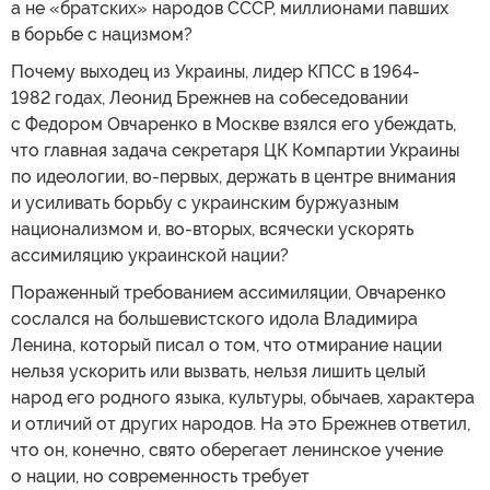
а не «братских» народов СССР, миллионами павших
в борьбе с нацизмом?
Почему выходец из Украины, лидер КПСС в 1964-
1982 годах, Леонид Брежнев на собеседовании
с Федором Овчаренко в Москве взялся его убеждать,
что главная задача секретаря ЦК Компартии Украины
по идеологии, во-первых, держать в центре внимания
и усиливать борьбу с украинским буржуазным
национализмом и, во-вторых, всячески ускорять
ассимиляцию украинской нации?
Пораженный требованием ассимиляции, Овчаренко
сослался на большевистского идола Владимира
Ленина, который писал о том, что отмирание нации
нельзя ускорить или вызвать, нельзя лишить целый
народ его родного языка, культуры, обычаев, характера
и отличий от других народов. На это Брежнев ответил,
что он, конечно, свято оберегает ленинское учение
о нации, но современность требует