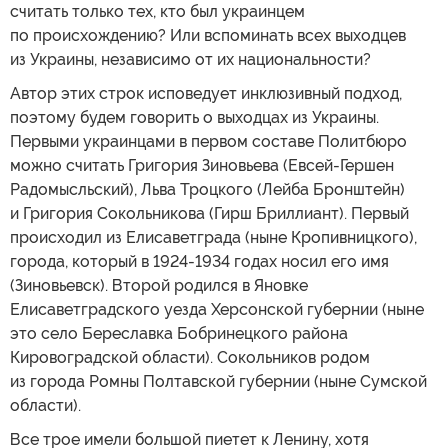
считать только тех, кто был украинцем
по происхождению? Или вспоминать всех выходцев
из Украины, независимо от их национальности?
Автор этих строк исповедует инклюзивный подход,
поэтому будем говорить о выходцах из Украины.
Первыми украинцами в первом составе Политбюро
можно считать Григория Зиновьева (Евсей-Гершен
Радомысльский), Льва Троцкого (Лейба Бронштейн)
и Григория Сокольникова (Гирш Бриллиант). Первый
происходил из Елисаветграда (ныне Кропивницкого),
города, который в 1924-1934 годах носил его имя
(Зиновьевск). Второй родился в Яновке
Елисаветградского уезда Херсонской губернии (ныне
это село Береславка Бобринецкого района
Кировоградской области). Сокольников родом
из города Ромны Полтавской губернии (ныне Сумской
области).
Все трое имели большой пиетет к Ленину, хотя