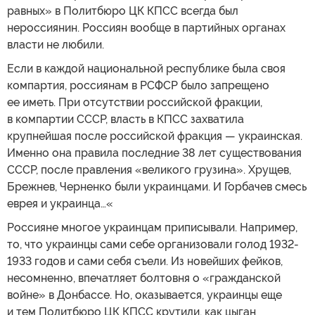
равных» в Политбюро ЦК КПСС всегда был
нероссиянин. Россиян вообще в партийных органах
власти не любили.
Если в каждой национальной республике была своя
компартия, россиянам в РСФСР было запрещено
ее иметь. При отсутствии российской фракции,
в компартии СССР, власть в КПСС захватила
крупнейшая после российской фракция — украинская.
Именно она правила последние 38 лет существования
СССР, после правления «великого грузина». Хрущев,
Брежнев, Черненко были украинцами. И Горбачев смесь
еврея и украинца…«
Россияне многое украинцам приписывали. Например,
то, что украинцы сами себе организовали голод 1932-
1933 годов и сами себя съели. Из новейших фейков,
несомненно, впечатляет болтовня о «гражданской
войне» в Донбассе. Но, оказывается, украинцы еще
и тем Политбюро ЦК КПСС крутили, как цыган