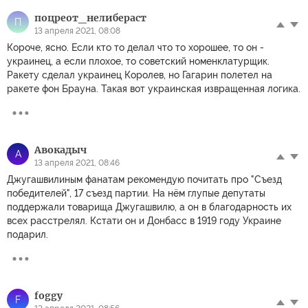
поцреот_нелибераст
П
13 апреля 2021, 08:08
Короче, ясно. Если кто то делал что то хорошее, то он -
украинец, а если плохое, то советский номенклатурщик.
Ракету сделал украинец Королев, но Гагарин полетел на
ракете фон Брауна. Такая вот украинская извращенная логика.
Авокадыч
А
13 апреля 2021, 08:46
Джугашвилиным фанатам рекомендую почитать про "Съезд
победителей", 17 съезд партии. На нём глупые депутаты
поддержали товарища Джугашвилю, а он в благодарность их
всех расстрелял. Кстати он и Донбасс в 1919 году Украине
подарил.
foggy
F