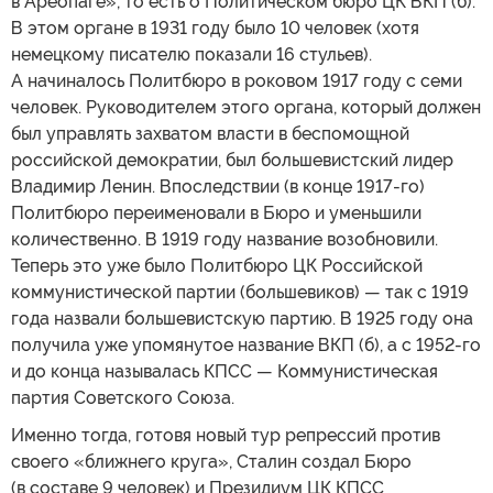
в Ареопаге», то есть о Политическом бюро ЦК ВКП (б).
В этом органе в 1931 году было 10 человек (хотя
немецкому писателю показали 16 стульев).
А начиналось Политбюро в роковом 1917 году с семи
человек. Руководителем этого органа, который должен
был управлять захватом власти в беспомощной
российской демократии, был большевистский лидер
Владимир Ленин. Впоследствии (в конце 1917-го)
Политбюро переименовали в Бюро и уменьшили
количественно. В 1919 году название возобновили.
Теперь это уже было Политбюро ЦК Российской
коммунистической партии (большевиков) — так с 1919
года назвали большевистскую партию. В 1925 году она
получила уже упомянутое название ВКП (б), а с 1952-го
и до конца называлась КПСС — Коммунистическая
партия Советского Союза.
Именно тогда, готовя новый тур репрессий против
своего «ближнего круга», Сталин создал Бюро
(в составе 9 человек) и Президиум ЦК КПСС