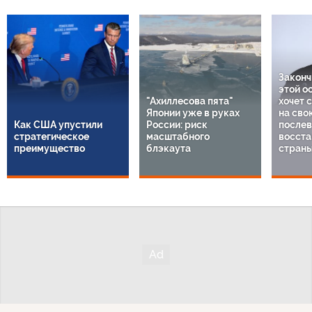
Законч
этой о
"Ахиллесова пята"
хочет 
Японии уже в руках
на сво
Как США упустили
России: риск
послев
стратегическое
масштабного
восста
преимущество
блэкаута
стран