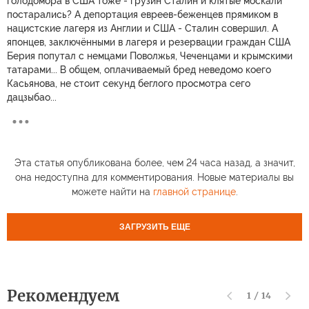
голодомора в США тоже - грузин Сталин и клятые москали
постарались? А депортация евреев-беженцев прямиком в
нацистские лагеря из Англии и США - Сталин совершил. А
японцев, заключёнными в лагеря и резервации граждан США
Берия попутал с немцами Поволжья, Чеченцами и крымскими
татарами... В общем, оплачиваемый бред неведомо коего
Касьянова, не стоит секунд беглого просмотра сего
дацзыбао...
Эта статья опубликована более, чем 24 часа назад, а значит,
она недоступна для комментирования. Новые материалы вы
можете найти на
главной странице
.
ЗАГРУЗИТЬ ЕЩЕ
Рекомендуем
1
/
14