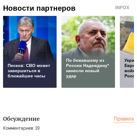
Новости партнеров
INFOX
По бежавшему из
Украи
Песков: СВО может
России Надеждину*
Европ
завершиться в
нанесли новый
войну
ближайшие часы
удар
Росс
Обсуждение
Правила
Комментариев: 19