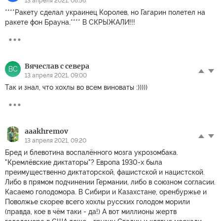
13 апреля 2021, 08:56
****Ракету сделал украинец Королев, но Гагарин полетел на
ракете фон Брауна.**** В СКРЫЖАЛИ!!!
Вячеслав с севера
ВС
13 апреля 2021, 09:00
Так и знал, что хохлы во всем виноваты :)))))
aaakhremov
13 апреля 2021, 09:20
Бред и блевотина воспалённого мозга укрозомбака.
"Кремлёвские диктаторы"? Европа 1930-х была
преимущественно диктаторской, фашистской и нацистской.
Либо в прямом подчинении Германии, либо в союзном согласии.
Касаемо голодомора. В Сибири и Казахстане, оренбуржье и
Поволжье скорее всего хохлы русских голодом морили
(правда, кое в чём таки - да!) А вот миллионы жертв