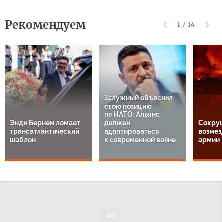
Рекомендуем
1
/
14
Залужный объяснил
свою позицию
по НАТО: Альянс
Энди Бернем ломает
должен
Сокру
трансатлантический
адаптироваться
возмез
шаблон
к современной войне
армии