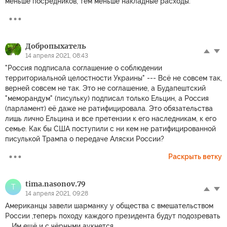
меньше посредников, тем меньше накладные расходы.
Добропыхатель
14 апреля 2021, 08:43
"Россия подписала соглашение о соблюдении
территориальной целостности Украины" --- Всё не совсем так,
верней совсем не так. Это не соглашение, а Будапештский
"меморандум" (писульку) подписал только Ельцин, а Россия
(парламент) её даже не ратифицировала. Это обязательства
лишь лично Ельцина и все претензии к его наследникам, к его
семье. Как бы США поступили с ни кем не ратифицированной
писулькой Трампа о передаче Аляски России?
Раскрыть ветку
tima.nasonov.79
T
14 апреля 2021, 09:28
Американцы завели шарманку у общества с вмешательством
России ,теперь походу каждого президента будут подозревать
... Им ещё и с чёрными аукнется...