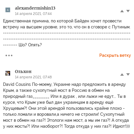
alexandermishin13
14 апреля 2021, 07:44
Единственная причина, по которой Байден хочет провести
встречу на высшем уровне, это то, что он в сговоре с Путиным.
-----------------------------------------------------------------------
-----------------------------------------------------------------------
-------- Шо? Опять?
Раскрыть ветку
Ольхон
14 апреля 2021, 07:48
David Cousins По-моему, Украине надо предложить в аренду
Крым, а также сухопутный мост в Россию в обмен на
природный газ________ Или я дурак , или лыжи не едут... Ты в
курсе, что Крым уже был дан украинцам в аренду ещё
Хрущевым?! Они этой арендой пользовались крайне плохо -
только ломали и воровали,а ничего не строили! Сухопутный
мост в обмен на газ?! Этологи нам мост, а мы им газ?! А откуда
у них мосты?! Или наоборот?! Тогда откуда у них газ?! Идиот!)))