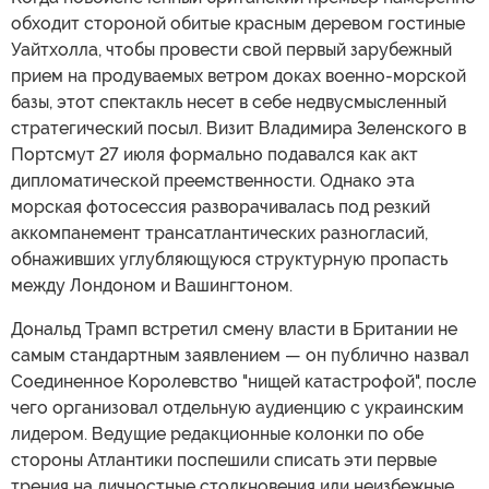
обходит стороной обитые красным деревом гостиные
Уайтхолла, чтобы провести свой первый зарубежный
прием на продуваемых ветром доках военно-морской
базы, этот спектакль несет в себе недвусмысленный
стратегический посыл. Визит Владимира Зеленского в
Портсмут 27 июля формально подавался как акт
дипломатической преемственности. Однако эта
морская фотосессия разворачивалась под резкий
аккомпанемент трансатлантических разногласий,
обнаживших углубляющуюся структурную пропасть
между Лондоном и Вашингтоном.
Дональд Трамп встретил смену власти в Британии не
самым стандартным заявлением — он публично назвал
Соединенное Королевство "нищей катастрофой", после
чего организовал отдельную аудиенцию с украинским
лидером. Ведущие редакционные колонки по обе
стороны Атлантики поспешили списать эти первые
трения на личностные столкновения или неизбежные