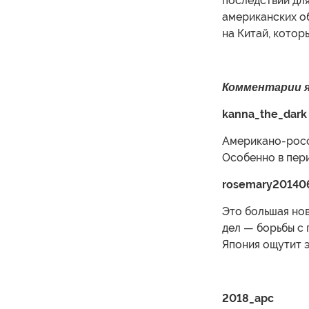
последствий для
американских об
на Китай, кото
Комментарии 
kanna_the_dark
Американо-росс
Особенно в пер
rosemary20140
Это большая нов
дел — борьбы с 
Япония ощутит э
2018_apc