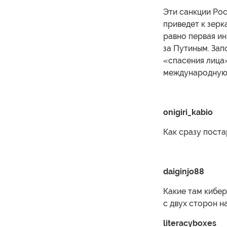
Эти санкции Рос
приведет к зерк
равно первая ин
за Путиным. Зап
«спасения лица»
международную
onigiri_kabio
Как сразу поста
daiginjo88
Какие там кибер
с двух сторон н
literacyboxes