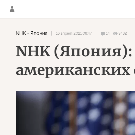
NHK
Япония
16 апреля 2021 08:47
14
3482
NHK (Япония):
американских 