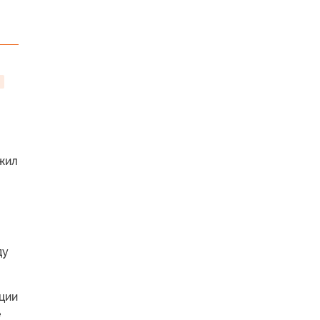
»
жил
ду
ции
е