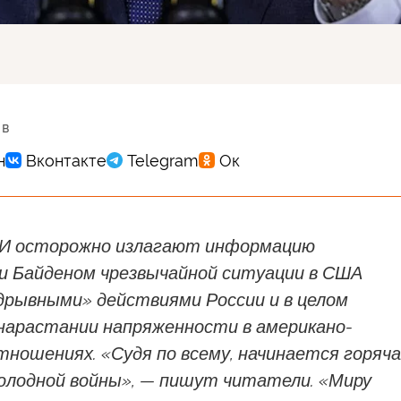
 в
И осторожно излагают информацию
ии Байденом чрезвычайной ситуации в США
одрывными» действиями России и в целом
нарастании напряженности в американо-
тношениях. «Судя по всему, начинается горяч
холодной войны», — пишут читатели. «Миру