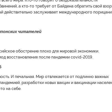
 всего мира. Кто-то говорит о бездоказательности
винений, а кто-то требует от Байдена обратить свой взор
рый действительно заслуживает международного порицани
японских читателей
ийское обострение плохо для мировой экономики.
иод восстановления после пандемии covid-2019.
6
ость. И печальная. Мир отвлекается от подлинно важных
пандемией, разработки новых вакцин и вакцинации населен
то на себе.