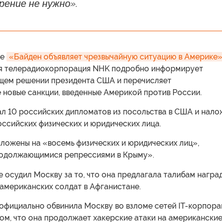
ение не нужно».
ье
«Байден объявляет чрезвычайную ситуацию в Америке
я телерадиокорпорация NHK подробно информирует
щем решении президента США и перечисляет
 новые санкции, введенные Америкой против России.
ал 10 российских дипломатов из посольства в США и нало
оссийских физических и юридических лица.
ложены на «восемь физических и юридических лиц»,
родолжающимися репрессиями в Крыму».
 осудил Москву за то, что она предлагала талибам награ
американских солдат в Афганистане.
официально обвинила Москву во взломе сетей IT-корпора
том, что она продолжает хакерские атаки на американски