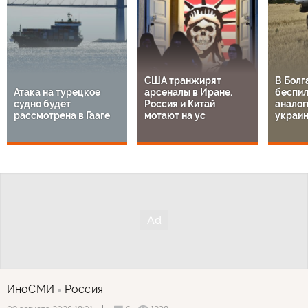
США транжирят
В Болг
Атака на турецкое
арсеналы в Иране.
беспил
судно будет
Россия и Китай
аналог
рассмотрена в Гааге
мотают на ус
украи
ИноСМИ
Россия