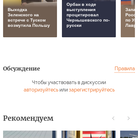
Орбан в ходе
Выходка
выступления
Запад
Зеленского на
процитировал
Росс
встрече с Туском
Чернышевского по-
по Ук
возмутила Польшу
русски
Лавр
Обсуждение
Правила
Чтобы участвовать в дискуссии
авторизуйтесь
или
зарегистрируйтесь
Рекомендуем