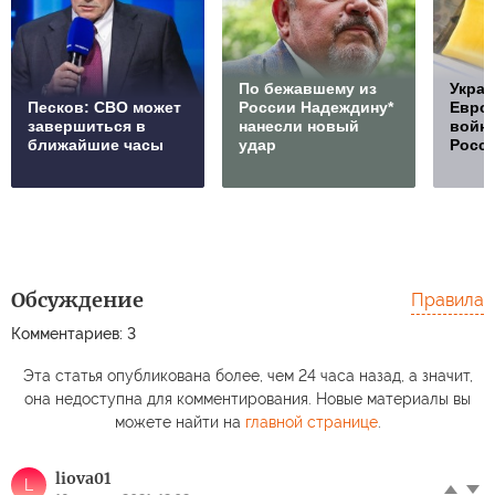
По бежавшему из
Украи
Песков: СВО может
России Надеждину*
Европ
завершиться в
нанесли новый
войну
ближайшие часы
удар
Росс
Обсуждение
Правила
Комментариев: 3
Эта статья опубликована более, чем 24 часа назад, а значит,
она недоступна для комментирования. Новые материалы вы
можете найти на
главной странице
.
liova01
L