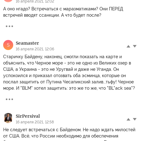
16 апреля 2021, 12:02
А оно нгадо? Встречаться с маразматиками? Они ПЕРЕД
встречей вводят ссанкции. А что будет после?
Seamaster
S
16 апреля 2021, 12:06
Старичку Байдену, наконец, смогли показать на карте и
объяснить, что Черное море - это не одно из Великих озер в
США, а Украина - это не Уругвай и даже не Уганда. Он
успокоился и приказал отозвать оба эсминца, которые он
послал защитить от Путина Чесапикский залив...тьфу! Черное
море. И "BLM" хотел защитить: это же то же, что "BL"ack sea"?
SirPеrsival
16 апреля 2021, 12:58
Не следует встречаться с Байденом. Не надо ждать милостей
от США. Всё, что России необходимо для обеспечения