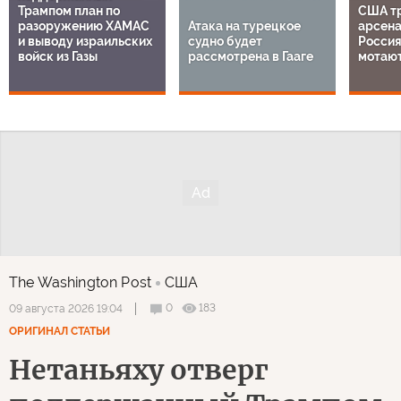
Трампом план по
США т
разоружению ХАМАС
Атака на турецкое
арсена
и выводу израильских
судно будет
Россия
войск из Газы
рассмотрена в Гааге
мотают
The Washington Post
США
0
183
09 августа 2026 19:04
ОРИГИНАЛ СТАТЬИ
Нетаньяху отверг