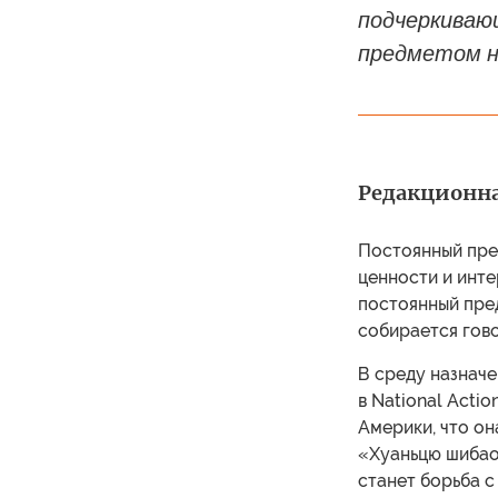
подчеркиваю
предметом н
Редакционна
Постоянный пре
ценности и инте
постоянный пред
собирается гово
В среду назнач
в National Acti
Америки, что он
«Хуаньцю шибао»
станет борьба с