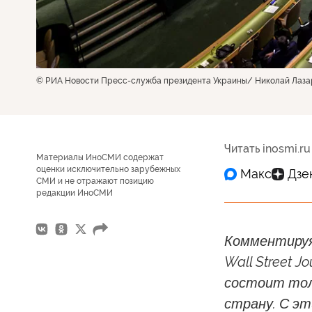
© РИА Новости Пресс-служба президента Украины/ Николай Лаза
Читать inosmi.ru
Материалы ИноСМИ содержат
оценки исключительно зарубежных
СМИ и не отражают позицию
редакции ИноСМИ
Комментируя
Wall Street 
состоит тол
страну. С эт