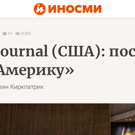
43
21363
 Journal (США): п
 Америку»
жин Киркпатрик