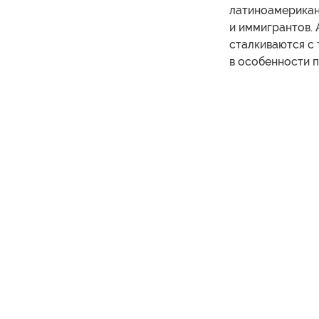
латиноамериканц
и иммигрантов.
сталкиваются с 
в особенности п