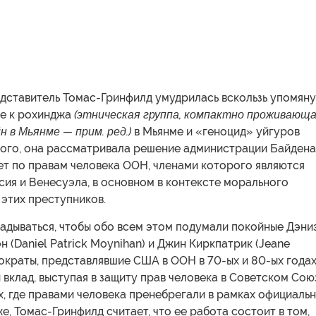
дставитель Томас-Гринфилд умудрилась вскользь упомяну
е к рохинджа
(этническая группа, компактно проживающ
 в Мьянме — прим. ред.)
в Мьянме и «геноцид» уйгуров
 того, она рассматривала решение администрации Байдена
ет по правам человека ООН, членами которого являются
ссия и Венесуэла, в основном в контексте морального
этих преступников.
адываться, чтобы обо всем этом подумали покойные Дэни
 (Daniel Patrick Moynihan) и Джин Киркпатрик (Jeane
емократы, представлявшие США в ООН в 70-ых и 80-ых годах
 вклад, выступая в защиту прав человека в Советском Сою
х, где правами человека пренебрегали в рамках официаль
е, Томас-Гринфилд считает, что ее работа состоит в том,