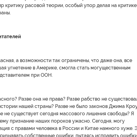
ир критику расовой теории, особый упор делая на критике
раны.
итателей
асная, а возможности так ограничены, что даже она, все
ая угнетение в Америке, смогла стать могущественным
дставителем при ООН.
асного? Разве она не права? Разве рабство не существова
истории нашей страны? Разве не было законов Джима Кро
ве не существует сегодня массового лишения свободы? Я
ему признание наших пороков ужасно. Сегодня, могу
ация с правами человека в России и Китае намного хуже. 
ризнавать собственные ошибки, пытаясь исправить ошибк