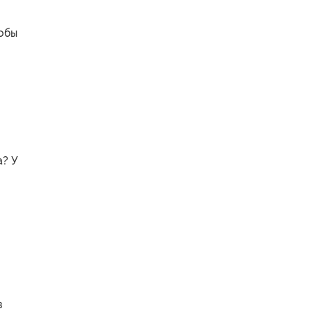
тобы
а? У
в