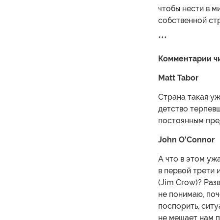
чтобы нести в м
собственной ст
***
Комментарии ч
Matt Tabor
Страна такая уж
детство терпевш
постоянным пре
John O'Connor
А что в этом уж
в первой трети 
(Jim Crow)? Раз
не понимаю, поч
поспорить, ситу
не мешает нам п