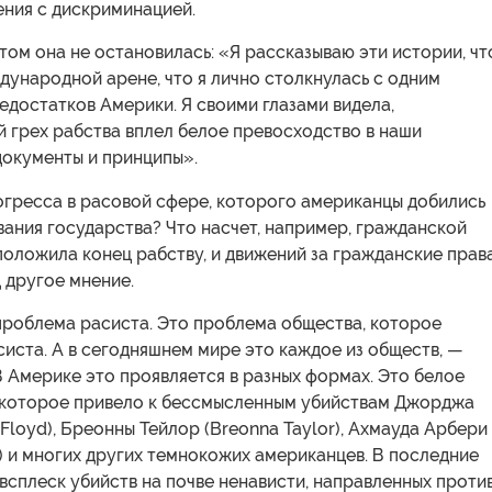
ения с дискриминацией.
этом она не остановилась: «Я рассказываю эти истории, ч
дународной арене, что я лично столкнулась с одним
едостатков Америки. Я своими глазами видела,
 грех рабства вплел белое превосходство в наши
документы и принципы».
огресса в расовой сфере, которого американцы добились
ания государства? Что насчет, например, гражданской
положила конец рабству, и движений за гражданские прав
 другое мнение.
проблема расиста. Это проблема общества, которое
иста. А в сегодняшнем мире это каждое из обществ, —
В Америке это проявляется в разных формах. Это белое
 которое привело к бессмысленным убийствам Джорджа
Floyd), Бреонны Тейлор (Breonna Taylor), Ахмауда Арбери
 и многих других темнокожих американцев. В последние
всплеск убийств на почве ненависти, направленных проти