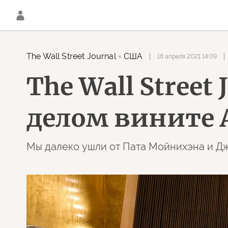
The Wall Street Journal
США
18 апреля 2021 14:09
The Wall Street
делом вините
Мы далеко ушли от Пата Мойнихэна и Д