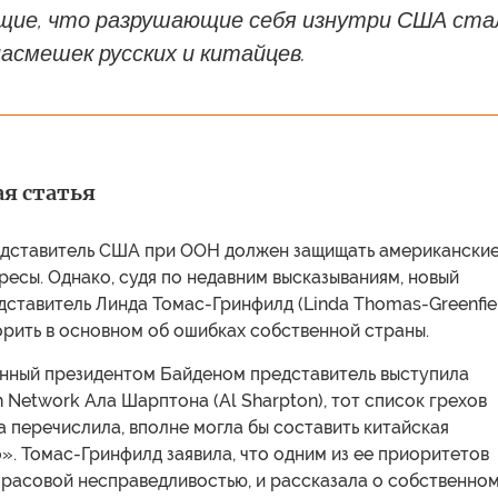
щие, что разрушающие себя изнутри США ста
асмешек русских и китайцев.
я статья
дставитель США при ООН должен защищать американски
ресы. Однако, судя по недавним высказываниям, новый
ставитель Линда Томас-Гринфилд (Linda Thomas-Greenfie
рить в основном об ошибках собственной страны.
енный президентом Байденом представитель выступила
on Network Ала Шарптона (Al Sharpton), тот список грехов
а перечислила, вполне могла бы составить китайская
. Томас-Гринфилд заявила, что одним из ее приоритетов
 расовой несправедливостью, и рассказала о собственно