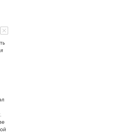
ть
ая
эл
.
зе
ной