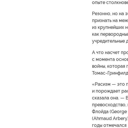
опыте столкнов
Резонно, но на 
признать на меж
из крупнейших н
как первородный
учредительные 
А что насчет пр
с момента основ
войны, которая 
Томас-Гринфилд
«Расизм — это 
и порождает рас
сказала она. — 
превосходство,
Флойда (George 
(Ahmaud Arbery)
годы отмечался 