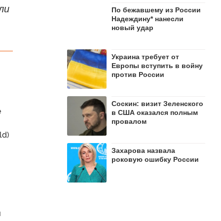
ли
По бежавшему из России
Надеждину* нанесли
новый удар
Украина требует от
Европы вступить в войну
против России
Соскин: визит Зеленского
е
в США оказался полным
провалом
ld)
Захарова назвала
роковую ошибку России
м