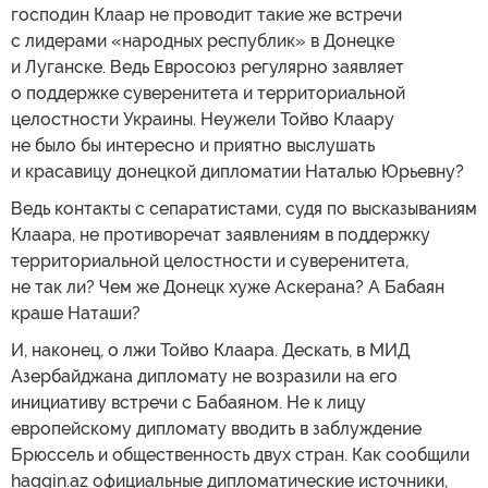
господин Клаар не проводит такие же встречи
с лидерами «народных республик» в Донецке
и Луганске. Ведь Евросоюз регулярно заявляет
о поддержке суверенитета и территориальной
целостности Украины. Неужели Тойво Клаару
не было бы интересно и приятно выслушать
и красавицу донецкой дипломатии Наталью Юрьевну?
Ведь контакты с сепаратистами, судя по высказываниям
Клаара, не противоречат заявлениям в поддержку
территориальной целостности и суверенитета,
не так ли? Чем же Донецк хуже Аскерана? А Бабаян
краше Наташи?
И, наконец, о лжи Тойво Клаара. Дескать, в МИД
Азербайджана дипломату не возразили на его
инициативу встречи с Бабаяном. Не к лицу
европейскому дипломату вводить в заблуждение
Брюссель и общественность двух стран. Как сообщили
haqqin.az официальные дипломатические источники,