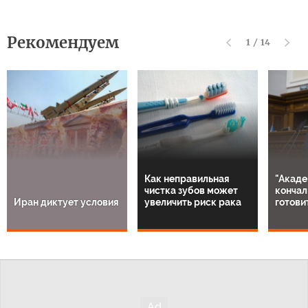
Рекомендуем
1
/
14
Как неправильная
"Акаде
чистка зубов может
кончал
Иран диктует условия
увеличить риск рака
готови