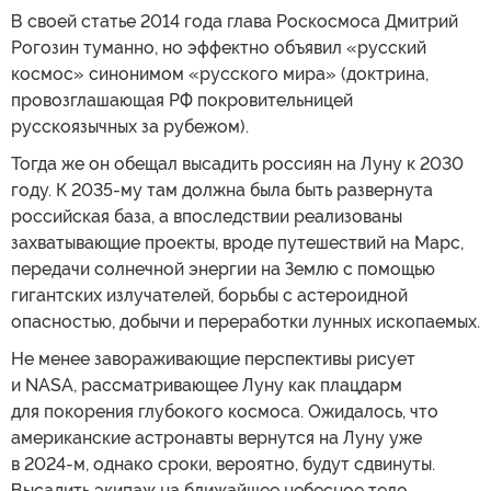
В своей статье 2014 года глава Роскосмоса Дмитрий
Рогозин туманно, но эффектно объявил «русский
космос» синонимом «русского мира» (доктрина,
провозглашающая РФ покровительницей
русскоязычных за рубежом).
Тогда же он обещал высадить россиян на Луну к 2030
году. К 2035-му там должна была быть развернута
российская база, а впоследствии реализованы
захватывающие проекты, вроде путешествий на Марс,
передачи солнечной энергии на Землю с помощью
гигантских излучателей, борьбы с астероидной
опасностью, добычи и переработки лунных ископаемых.
Не менее завораживающие перспективы рисует
и NASA, рассматривающее Луну как плацдарм
для покорения глубокого космоса. Ожидалось, что
американские астронавты вернутся на Луну уже
в 2024-м, однако сроки, вероятно, будут сдвинуты.
Высадить экипаж на ближайшее небесное тело