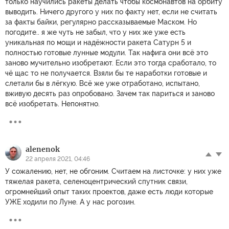
только научились ракеты делать чтобы космонавтов на орбиту
выводить. Ничего другого у них по факту нет, если не считать
за факты байки, регулярно рассказываемые Маском. Но
погодите.. я же чуть не забыл, что у них же уже есть
уникальная по мощи и надёжности ракета Сатурн 5 и
полностью готовые лунные модули. Так нафига они всё это
заново мучительно изобретают. Если это тогда сработало, то
чё щас то не получается. Взяли бы те наработки готовые и
слетали бы в лёгкую. Всё же уже отработано, испытано,
вживую десять раз опробовано. Зачем так париться и заново
всё изобретать. Непонятно.
alenenok
22 апреля 2021, 04:46
У сожалению, нет, не обгоним. Считаем на листочке: у них уже
тяжелая ракета, селеноцентрический спутник связи,
огромнейший опыт таких проектов, даже есть люди которые
УЖЕ ходили по Луне. А у нас рогозин.