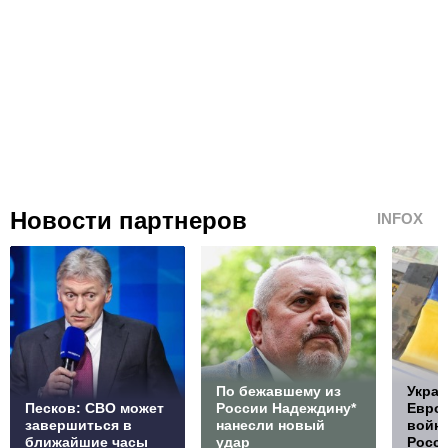
Новости партнеров
INFOX
По бежавшему из
Украи
Песков: СВО может
России Надеждину*
Европ
завершиться в
нанесли новый
войну
ближайшие часы
удар
Росс