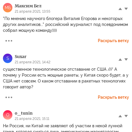
Максим Бел
МБ
21 апреля 2021, 13:55
"По мнению научного блогера Виталия Егорова и некоторых
других аналитиков..." российский журналист под псевдонимом
собрал мощную команду))))
Раскрыть ветку
Suxar
S
21 апреля 2021, 14:42
существенное технологическое отставание от США /// А
почему у России есть мощные ракеты, у Китая скоро будет, а у
США нет совсем. О каком отставании в ракетных технологиях
говорит автор?
Раскрыть ветку
o_tunin
O
21 апреля 2021, 15:11
Ни Россия, ни Китай не заявляют об участии в некой лунной
гонке, которая сниться лишь американским маркетологам