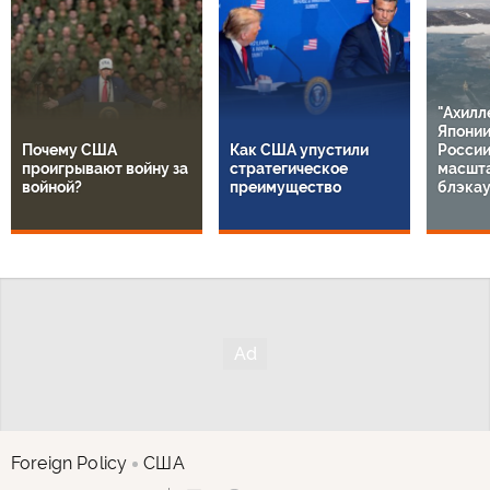
"Ахилл
Японии
Почему США
Как США упустили
России
проигрывают войну за
стратегическое
масшт
войной?
преимущество
блэкау
Foreign Policy
США