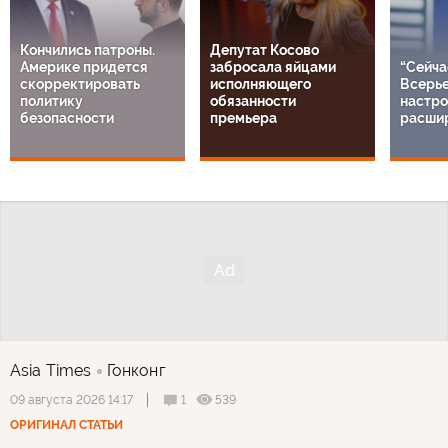
Кончились патроны.
Депутат Косово
Америке придется
забросала яйцами
“Сейча
скорректировать
исполняющего
Всерье
политику
обязанности
настро
безопасности
премьера
расши
Asia Times
Гонконг
1
539
09 августа 2026 14:17
ОРИГИНАЛ СТАТЬИ