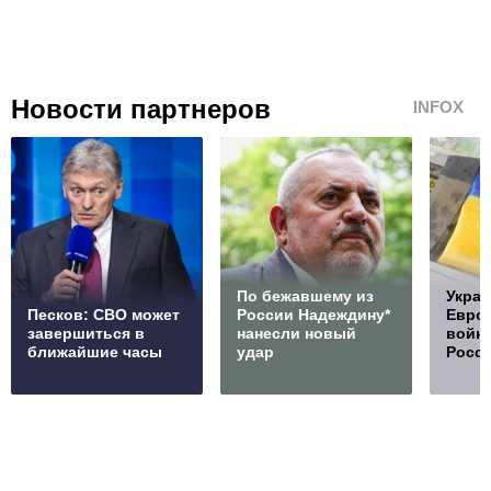
Новости партнеров
INFOX
По бежавшему из
Украи
Песков: СВО может
России Надеждину*
Европ
завершиться в
нанесли новый
войну
ближайшие часы
удар
Росс