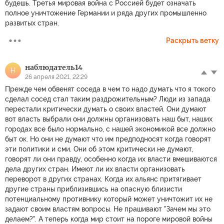
будешь. Третья мировая война с Россией будет означать
полное уничтожение Германии и ряда других промышленно
развитых стран.
Раскрыть ветку
наблюдатель14
Н
26 апреля 2021, 22:29
Прежде чем обвенят соседа в чем то надо думать что я токого
сделал сосед стал таким раздрожительным? Люди из запада
перестали критически думать о своих властей. Они думают
вот власть выбрали они должны организовать наш быт, наших
городах все было нормально, с нашей экономикой все должно
быт ок. Но они не думают что им предподносят когда говорят
эти политики и сми. Они об этом критически не думают,
говорят ли они правду, особенно когда их власти вмешиваются
дела других стран. Имеют ли их власти организовать
переворот в других странах. Когда их альянс притягивает
другие страны приблизившись на опасную близисти
потенциальному противнику который может уничтожит их не
задают своим властям вопросы. Не прашивают "Зачем мы это
делаем?". А теперь когда мир стоит на пороге мировой войны