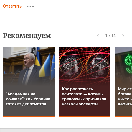
Ответить
Рекомендуем
1
/
14
Как распознать
Мир ст
"Академиев не
психопата — восемь
богаче
кончали": как Украина
тревожных признаков
никто н
готовит дипломатов
назвали эксперты
верить