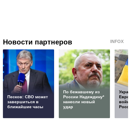
Новости партнеров
INFOX
По бежавшему из
Украи
Песков: СВО может
России Надеждину*
Европ
завершиться в
нанесли новый
войну
ближайшие часы
удар
Росс