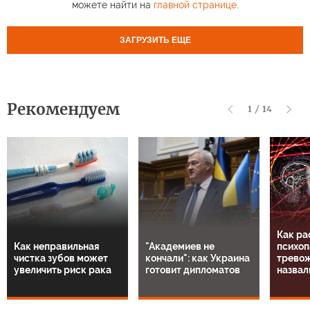
можете найти на
главной странице
.
ЗАГРУЗИТЬ ЕЩЕ
Рекомендуем
1
/
14
Как ра
Как неправильная
"Академиев не
психоп
чистка зубов может
кончали": как Украина
тревож
увеличить риск рака
готовит дипломатов
назвал