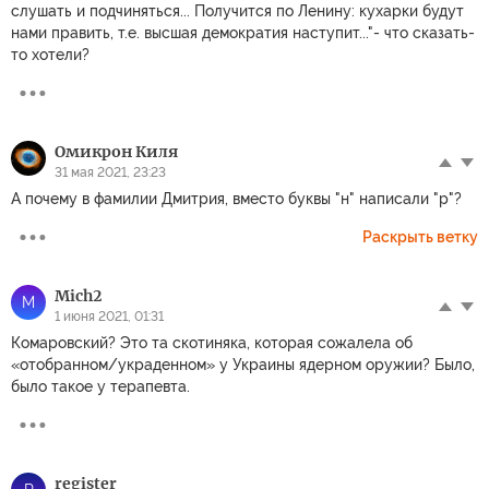
слушать и подчиняться... Получится по Ленину: кухарки будут
нами править, т.е. высшая демократия наступит..."- что сказать-
то хотели?
Омикрон Киля
31 мая 2021, 23:23
А почему в фамилии Дмитрия, вместо буквы "н" написали "р"?
Раскрыть ветку
Mich2
M
1 июня 2021, 01:31
Комаровский? Это та скотиняка, которая сожалела об
«отобранном/украденном» у Украины ядерном оружии? Было,
было такое у терапевта.
register