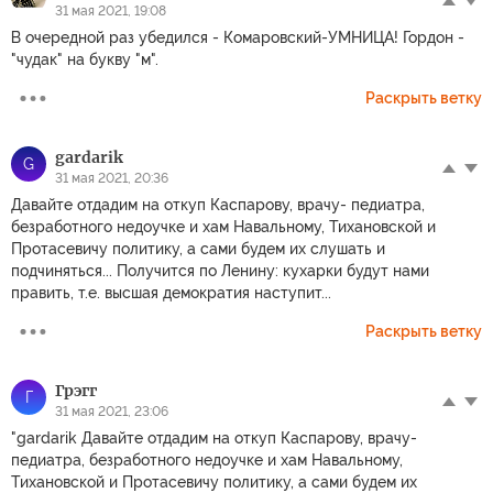
31 мая 2021, 19:08
В очередной раз убедился - Комаровский-УМНИЦА! Гордон -
"чудак" на букву "м".
Раскрыть ветку
gardarik
G
31 мая 2021, 20:36
Давайте отдадим на откуп Каспарову, врачу- педиатра,
безработного недоучке и хам Навальному, Тихановской и
Протасевичу политику, а сами будем их слушать и
подчиняться... Получится по Ленину: кухарки будут нами
править, т.е. высшая демократия наступит...
Раскрыть ветку
Грэгг
Г
31 мая 2021, 23:06
"gardarik Давайте отдадим на откуп Каспарову, врачу-
педиатра, безработного недоучке и хам Навальному,
Тихановской и Протасевичу политику, а сами будем их