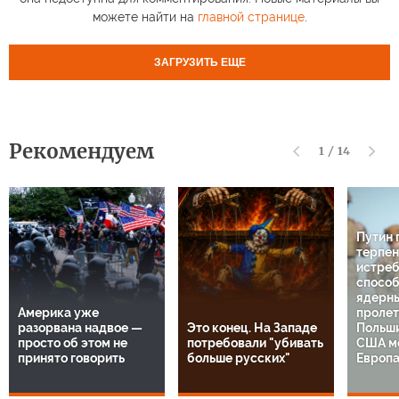
можете найти на
главной странице
.
ЗАГРУЗИТЬ ЕЩЕ
Рекомендуем
1
/
14
Путин 
терпен
истреб
способ
ядерны
Америка уже
пролет
разорвана надвое —
Это конец. На Западе
Польши
просто об этом не
потребовали "убивать
США ме
принято говорить
больше русских"
Европа