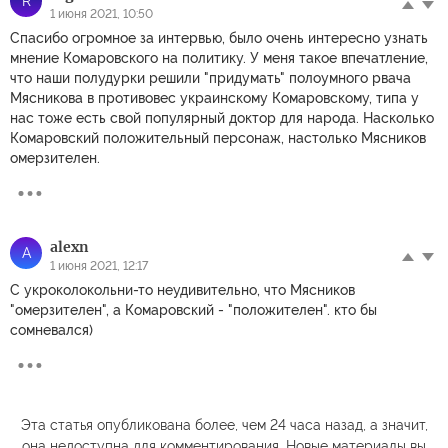
R
1 июня 2021, 10:50
Спасибо огромное за интервью, было очень интересно узнать
мнение Комаровского на политику. У меня такое впечатление,
что наши полудурки решили "придумать" полоумного рвача
Мясникова в противовес украинскому Комаровскому, типа у
нас тоже есть свой популярный доктор для народа. Насколько
Комаровский положительный персонаж, настолько Мясников
омерзителен.
alexn
A
1 июня 2021, 12:17
С укроколокольни-то неудивительно, что Мясников
"омерзителен", а Комаровский - "положителен". кто бы
сомневался)
Эта статья опубликована более, чем 24 часа назад, а значит,
она недоступна для комментирования. Новые материалы вы