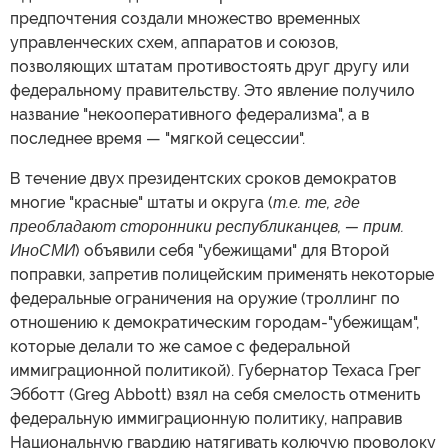
предпочтения создали множество временных
управленческих схем, аппаратов и союзов,
позволяющих штатам противостоять друг другу или
федеральному правительству. Это явление получило
название "некооперативного федерализма", а в
последнее время — "мягкой сецессии".
В течение двух президентских сроков демократов
многие "красные" штаты и округа (
т.е. те, где
преобладают сторонники республиканцев, — прим.
ИноСМИ
) объявили себя "убежищами" для Второй
поправки, запретив полицейским применять некоторые
федеральные ограничения на оружие (троллинг по
отношению к демократическим городам-"убежищам",
которые делали то же самое с федеральной
иммиграционной политикой). Губернатор Техаса Грег
Эбботт (Greg Abbott) взял на себя смелость отменить
федеральную иммиграционную политику, направив
Национальную гвардию натягивать колючую проволоку