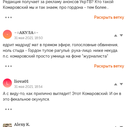
Редакция получает за рекламу анонсов УкрТВ? Кто такой
Комаровский мы и так знаем, про гордона - тем более...
Раскрыть ветку
-=АКУЛА=-
-
31 мая 2021, 18:50
едрит мадрид! мат в прямом эфире, голословные обвинения,
ноль стыда - Гордон тупое рагульё. рука-лицо. ниже некуда.
п.с. комаровский просто умница на фоне "журналиста"
Раскрыть ветку
liova01
L
31 мая 2021, 18:54
А с виду-то, как прилично выглядит! Этот Комаровский. И он в
это фекальное окунулся.
Alexy K.