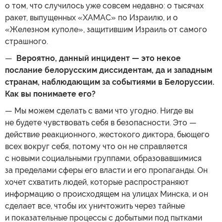
о том, что случилось уже совсем недавно: о тысячах
ракет, выпущенных «ХАМАС» по Израилю, и о
«Железном куполе», защитившим Израиль от самого
страшного.
—
Вероятно, данный инцидент — это некое
послание белорусским диссидентам, да и западным
странам, наблюдающим за событиями в Белоруссии.
Как
вы
понимаете
его
?
— Мы можем сделать с вами что угодно. Нигде вы
не будете чувствовать себя в безопасности. Это —
действие реакционного, жестокого диктора, бьющего
всех вокруг себя, потому что он не справляется
с новыми социальными группами, образовавшимися
за пределами сферы его власти и его пропаганды. Он
хочет схватить людей, которые распространяют
информацию о происходящем на улицах Минска, и он
сделает все, чтобы их уничтожить через тайные
и показательные процессы с добытыми под пытками