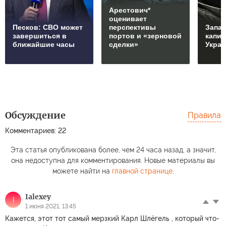
Арестович*
оценивает
Песков: СВО может
перспективы
Запад
завершиться в
портов и «зерновой
капи
ближайшие часы
сделки»
Укра
Обсуждение
Правила
Комментариев: 22
Эта статья опубликована более, чем 24 часа назад, а значит,
она недоступна для комментирования. Новые материалы вы
можете найти на
главной странице
.
Ialexey
I
1 июня 2021, 13:45
Кажется, этот тот самый мерзкий Карл Шлёгель , который что-