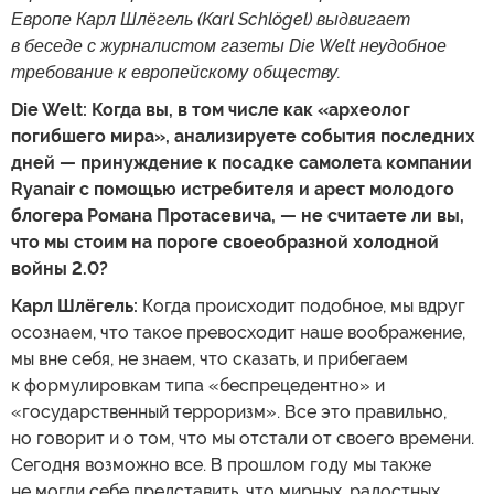
Европе Карл Шлёгель (
Karl
Schl
ö
gel)
выдвигает
в беседе с журналистом газеты
Die
Welt
неудобное
требование к европейскому обществу.
Die Welt: Когда вы, в том числе как «археолог
погибшего мира», анализируете события последних
дней — принуждение к посадке самолета компании
Ryanair с помощью истребителя и арест молодого
блогера Романа Протасевича, — не считаете ли вы,
что мы стоим на пороге своеобразной холодной
войны 2.0?
Карл Шлёгель:
Когда происходит подобное, мы вдруг
осознаем, что такое превосходит наше воображение,
мы вне себя, не знаем, что сказать, и прибегаем
к формулировкам типа «беспрецедентно» и
«государственный терроризм». Все это правильно,
но говорит и о том, что мы отстали от своего времени.
Сегодня возможно все. В прошлом году мы также
не могли себе представить, что мирных, радостных