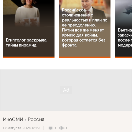
Российское
столкновение с
реальностью и план по
ее преодолению.
Путин все же меняет
Вьетна
армию для войны,
заказч
Египтолог раскрыла
которая остается без
после 
тайны пирамид
фронта
модер
ИноСМИ
Россия
0
0
06 августа 2026 18:19