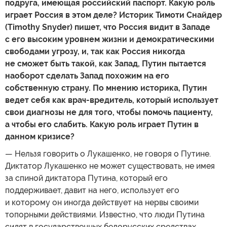
подруга, имеющая российский паспорт. Какую роль
играет Россия в этом деле? Историк Тимоти Снайдер
(
Timothy
Snyder) пишет, что Россия видит в Западе
с его высоким уровнем жизни и демократическими
свободами угрозу, и, так как Россия никогда
не сможет быть такой, как Запад, Путин пытается
наоборот сделать Запад похожим на его
собственную страну. По мнению историка, Путин
ведет себя как врач-вредитель, который использует
свои диагнозы не для того, чтобы помочь пациенту,
а чтобы его слабить. Какую
роль
играет
Путин
в
данном
кризисе
?
— Нельзя говорить о Лукашенко, не говоря о Путине.
Диктатор Лукашенко не может существовать, не имея
за спиной диктатора Путина, который его
поддерживает, давит на него, использует его
и которому он иногда действует на нервы своими
топорными действиями. Известно, что люди Путина
сидят в государственных белорусских средствах