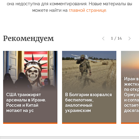
она недоступна для комментирования. Новые материалы вы
можете найти на
главной странице
.
Рекомендуем
1
/
14
Иран 
жестки
по отк
США транжирят
В Болгарии взорвался
Ормузс
арсеналы в Иране.
беспилотник,
и согл
Россия и Китай
аналогичный
остает
мотают на ус
украинским
досяга