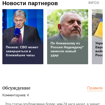
Новости партнеров
INFOX
По бежавшему из
Украи
Песков: СВО может
России Надеждину*
Европ
завершиться в
нанесли новый
войну
ближайшие часы
удар
Росс
Обсуждение
Правила
Комментариев: 4
Эта статья опубликована более, чем 24 часа назад, а значит,