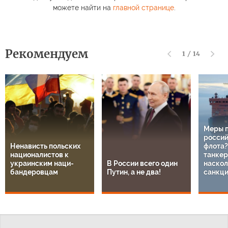
можете найти на
главной странице
.
Рекомендуем
1
/
14
Меры 
россий
Ненависть польских
флота?
националистов к
танкер
украинским наци-
В России всего один
наскол
бандеровцам
Путин, а не два!
санкц