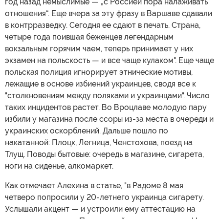
год назад немыслимые — „с Россией пора налаживать
отношения“. Еще вчера за эту фразу в Варшаве сдавали
в контрразведку. Сегодня ее сдают в печать. Страна,
четыре года поившая беженцев легендарным
вокзальным горячим чаем, теперь принимает у них
экзамен на польскость — и все чаще кулаком". Еще чаще
польская полиция игнорирует этнические мотивы,
лежащие в основе избиений украинцев, сводя все к
"столкновениям между поляками и украинцами". Число
таких инцидентов растет. Во Вроцлаве молодую пару
избили у магазина после ссоры из-за места в очереди и
украинских оскорблений. Дальше пошло по
накатанной: Плоцк, Легница, Ченстохова, поезд на
Тлущ. Поводы бытовые: очередь в магазине, сигарета,
ноги на сиденье, алкомаркет.
Как отмечает Алехина в статье, "в Радоме 8 мая
четверо попросили у 20-летнего украинца сигарету.
Услышали акцент — и устроили ему аттестацию на