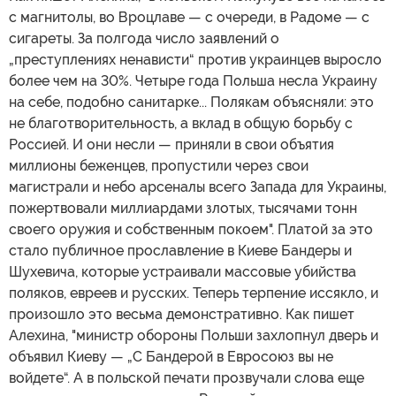
с магнитолы, во Вроцлаве — с очереди, в Радоме — с
сигареты. За полгода число заявлений о
„преступлениях ненависти“ против украинцев выросло
более чем на 30%. Четыре года Польша несла Украину
на себе, подобно санитарке... Полякам объясняли: это
не благотворительность, а вклад в общую борьбу с
Россией. И они несли — приняли в свои объятия
миллионы беженцев, пропустили через свои
магистрали и небо арсеналы всего Запада для Украины,
пожертвовали миллиардами злотых, тысячами тонн
своего оружия и собственным покоем". Платой за это
стало публичное прославление в Киеве Бандеры и
Шухевича, которые устраивали массовые убийства
поляков, евреев и русских. Теперь терпение иссякло, и
произошло это весьма демонстративно. Как пишет
Алехина, "министр обороны Польши захлопнул дверь и
объявил Киеву — „С Бандерой в Евросоюз вы не
войдете“. А в польской печати прозвучали слова еще