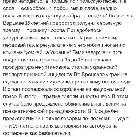
право находиться в Польше: пой польскую песню. Не
спел — оскорбления, побои, вывих плеча, заодно
попытались снять куртку и забрать телефон". До этого в
Варшаве 16-летний подросток получил серьезную
травму — трещину черепа. Понадобилось
хирургическое вмешательство. Парень применил
перцовый газ, в результате чего его избили ногами с
криками "уезжай на Украину". Были задержаны пять
подростков в возрасте от 15 до 18 лет, однако
прокуратура не установила, стал ли украинский
паспорт причиной инцидента. Во Вроцлаве украинка
сделала замечание мужчине, пролезшему без очереди.
В ответ последовали оскорбления на национальной
почве. В итоге — травма головы и шесть швов. В этом
случае было предъявлено обвинение в нападении на
почве этнической принадлежности. В Плоцке без
предисловий: "В Польше говорим по-польски" — удар
— и 15-летнего парня выставляют из автобуса на
остановке, как безбилетника.