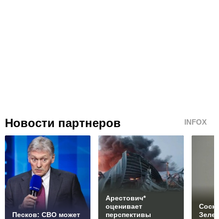
Новости партнеров
INFOX
Арестович*
оценивает
Соски
Песков: СВО может
перспективы
Зеле