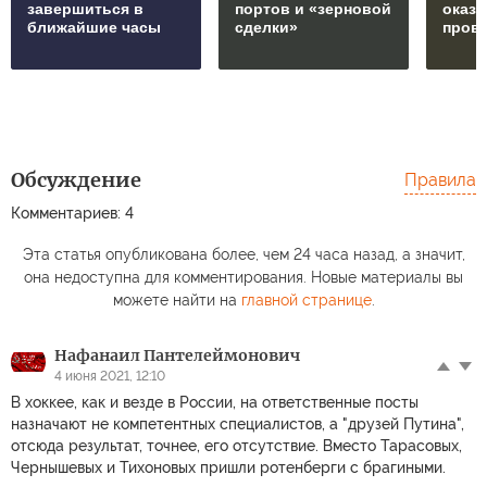
завершиться в
портов и «зерновой
оказ
ближайшие часы
сделки»
пров
Обсуждение
Правила
Комментариев: 4
Эта статья опубликована более, чем 24 часа назад, а значит,
она недоступна для комментирования. Новые материалы вы
можете найти на
главной странице
.
Нафанаил Пантелеймонович
4 июня 2021, 12:10
В хоккее, как и везде в России, на ответственные посты
назначают не компетентных специалистов, а "друзей Путина",
отсюда результат, точнее, его отсутствие. Вместо Тарасовых,
Чернышевых и Тихоновых пришли ротенберги с брагиными.