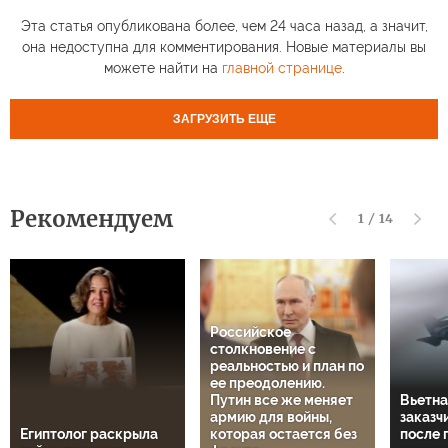
Эта статья опубликована более, чем 24 часа назад, а значит,
она недоступна для комментирования. Новые материалы вы
можете найти на
главной странице
.
ЗАГРУЗИТЬ ЕЩЕ
Рекомендуем
1
/
14
Российское
столкновение с
реальностью и план по
ее преодолению.
Путин все же меняет
Вьетна
армию для войны,
заказч
Египтолог раскрыла
которая остается без
после 