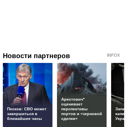
Новости партнеров
INFOX
Арестович*
оценивает
Песков: СВО может
перспективы
Запад
завершиться в
портов и «зерновой
капи
ближайшие часы
сделки»
Укра