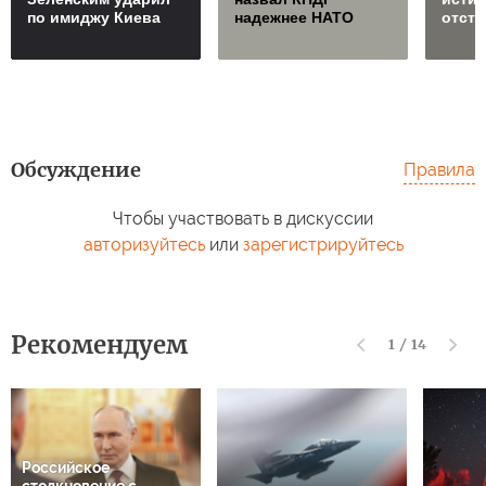
по имиджу Киева
надежнее НАТО
отст
Обсуждение
Правила
Чтобы участвовать в дискуссии
авторизуйтесь
или
зарегистрируйтесь
Рекомендуем
1
/
14
Российское