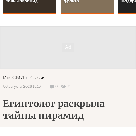
тайны пирамид
фронта
модер
ИноСМИ
Россия
0
34
06 августа 2026 18:19
Египтолог раскрыла
тайны пирамид