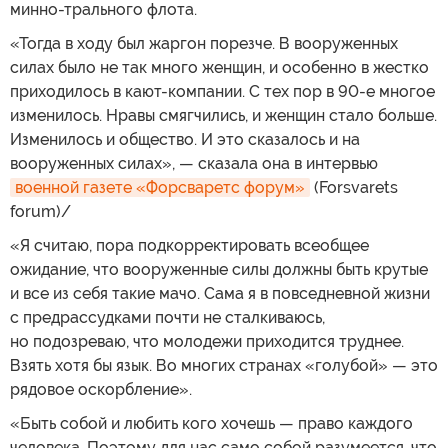
минно-трального флота.
«Тогда в ходу был жаргон порезче. В вооруженных
силах было не так много женщин, и особенно в жестко
приходилось в кают-компании. С тех пор в 90-е многое
изменилось. Нравы смягчились, и женщин стало больше.
Изменилось и общество. И это сказалось и на
вооруженных силах», — сказала она в интервью
военной газете «Форсваретс форум»
(Forsvarets
forum)/
«Я считаю, пора подкорректировать всеобщее
ожидание, что вооруженные силы должны быть крутые
и все из себя такие мачо. Сама я в повседневной жизни
с предрассудками почти не сталкиваюсь,
но подозреваю, что молодежи приходится труднее.
Взять хотя бы язык. Во многих странах «голубой» — это
рядовое оскорбление».
«Быть собой и любить кого хочешь — право каждого
человека. Поэтому для нас само собой разумеется, что