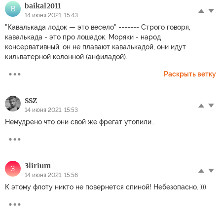
baikal2011
B
14 июня 2021, 15:43
"Кавалькада лодок — это весело" ------- Строго говоря,
кавалькада - это про лошадок. Моряки - народ
консервативный, он не плавают кавалькадой, они идут
кильватерной колонной (анфиладой).
Раскрыть ветку
SSZ
14 июня 2021, 15:53
Немудрено что они свой же фрегат утопили...
3lirium
3
14 июня 2021, 15:56
К этому флоту никто не повернется спиной! Небезопасно. )))