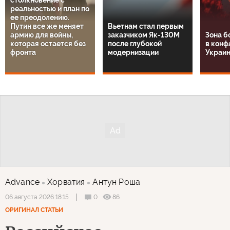
столкновение с
реальностью и план по
ее преодолению.
Путин все же меняет
Вьетнам стал первым
армию для войны,
заказчиком Як-130М
Зона б
которая остается без
после глубокой
в конф
фронта
модернизации
Украин
Advance
Хорватия
Антун Роша
0
86
06 августа 2026 18:15
ОРИГИНАЛ СТАТЬИ