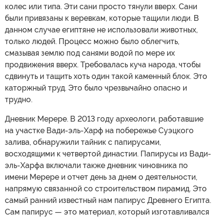
колес или типа. Эти сани просто тянули вверх. Сани
были привязаны к веревкам, которые тащили люди. В
данном случае египтяне не использовали животных,
только людей. Процесс можно было облегчить,
смазывая землю под санями водой по мере их
продвижения вверх. Требовалась куча народа, чтобы
сдвинуть и тащить хоть один такой каменный блок. Это
каторжный труд. Это было чрезвычайно опасно и
трудно.
Дневник Мерере. В 2013 году археологи, работавшие
на участке Вади-эль-Харф на побережье Суэцкого
залива, обнаружили тайник с папирусами,
восходящими к четвертой династии. Папирусы из Вади-
эль-Харфа включали также дневник чиновника по
имени Мерере и отчет день за днем о деятельности,
напрямую связанной со строительством пирамид. Это
самый ранний известный нам папирус Древнего Египта.
Сам папирус — это материал, который изготавливался