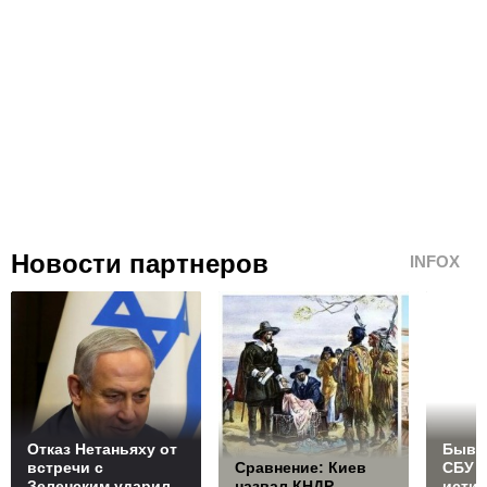
Новости партнеров
INFOX
Отказ Нетаньяху от
Бывш
встречи с
Сравнение: Киев
СБУ 
Зеленским ударил
назвал КНДР
исти