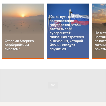
Какой путь выбрали
постсоветские
государства, чтобы
отстоять свой
суверенитет:
Не в э
финальная стратегия
настоя
Стала ли Америка
выживания, которой
по кот
берберийским
Японии следует
заканч
пиратом?
поучиться
ракет