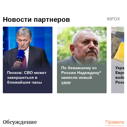
Новости партнеров
INFOX
По бежавшему из
Украи
Песков: СВО может
России Надеждину*
Европ
завершиться в
нанесли новый
войну
ближайшие часы
удар
Росс
Обсуждение
Правила