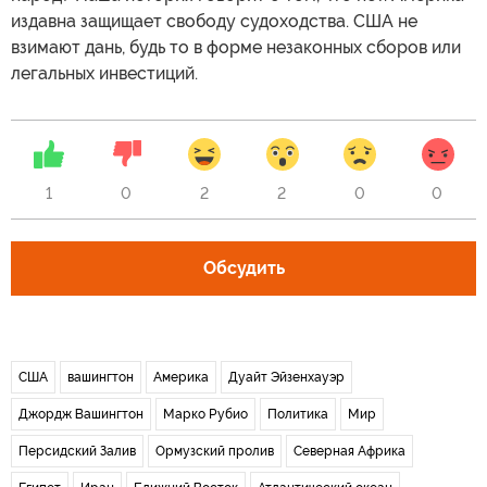
издавна защищает свободу судоходства. США не
взимают дань, будь то в форме незаконных сборов или
легальных инвестиций.
1
0
2
2
0
0
Обсудить
США
вашингтон
Америка
Дуайт Эйзенхауэр
Джордж Вашингтон
Марко Рубио
Политика
Мир
Персидский Залив
Ормузский пролив
Северная Африка