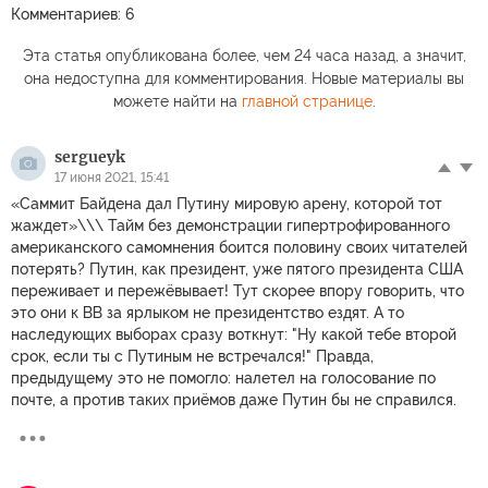
Комментариев: 6
Эта статья опубликована более, чем 24 часа назад, а значит,
она недоступна для комментирования. Новые материалы вы
можете найти на
главной странице
.
sergueyk
17 июня 2021, 15:41
«Саммит Байдена дал Путину мировую арену, которой тот
жаждет»\\\ Тайм без демонстрации гипертрофированного
американского самомнения боится половину своих читателей
потерять? Путин, как президент, уже пятого президента США
переживает и пережёвывает! Тут скорее впору говорить, что
это они к ВВ за ярлыком не президентство ездят. А то
наследующих выборах сразу воткнут: "Ну какой тебе второй
срок, если ты с Путиным не встречался!" Правда,
предыдущему это не помогло: налетел на голосование по
почте, а против таких приёмов даже Путин бы не справился.