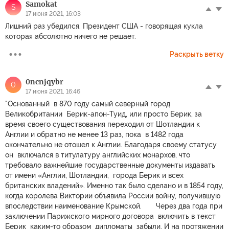
Samokat
S
17 июня 2021, 16:03
Лишний раз убедился. Президент США - говорящая кукла
которая абсолютно ничего не решает.
Раскрыть ветку
0ncnjqybr
0
17 июня 2021, 16:46
"Основанный в 870 году самый северный город
Великобритании Берик-апон-Туид, или просто Берик, за
время своего существования переходил от Шотландии к
Англии и обратно не менее 13 раз, пока в 1482 года
окончательно не отошел к Англии. Благодаря своему статусу
он включался в титулатуру английских монархов, что
требовало важнейшие государственные документы издавать
от имени «Англии, Шотландии, города Берик и всех
британских владений». Именно так было сделано и в 1854 году,
когда королева Виктории объявила России войну, получившую
впоследствии наименование Крымской. Через два года при
заключении Парижского мирного договора включить в текст
Берик каким-то образом дипломаты забыли. И на протяжении