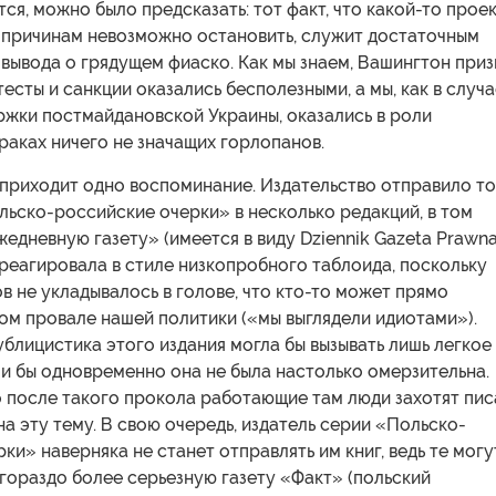
тся, можно было предсказать: тот факт, что какой-то прое
 причинам невозможно остановить, служит достаточным
вывода о грядущем фиаско. Как мы знаем, Вашингтон при
есты и санкции оказались бесполезными, а мы, как в случа
ржки постмайдановской Украины, оказались в роли
раках ничего не значащих горлопанов.
 приходит одно воспоминание. Издательство отправило т
ьско-российские очерки» в несколько редакций, в том
жедневную газету» (имеется в виду Dziennik Gazeta Prawna
отреагировала в стиле низкопробного таблоида, поскольку
в не укладывалось в голове, что кто-то может прямо
ом провале нашей политики («мы выглядели идиотами»).
блицистика этого издания могла бы вызывать лишь легкое
и бы одновременно она не была настолько омерзительна.
 после такого прокола работающие там люди захотят пис
на эту тему. В свою очередь, издатель серии «Польско-
ки» наверняка не станет отправлять им книг, ведь те могу
гораздо более серьезную газету «Факт» (польский