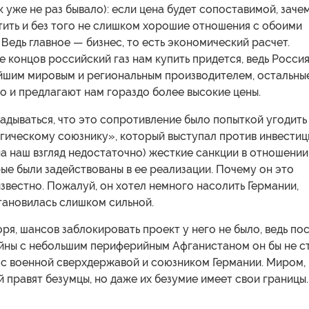
ак уже не раз бывало): если цена будет сопоставимой, заче
тить и без того не слишком хорошие отношения с обоими
Ведь главное — бизнес, то есть экономический расчет.
це концов российский газ нам купить придется, ведь Росси
йшим мировым и региональным производителем, остальны
о и предлагают нам гораздо более высокие цены.
дываться, что это сопротивление было попыткой угодить
гическому союзнику», который выступал против инвестиц
на наш взгляд недостаточно) жесткие санкции в отношении
ые были задействованы в ее реализации. Почему он это
звестно. Пожалуй, он хотел немного насолить Германии,
тановилась слишком сильной.
ря, шансов заблокировать проект у него не было, ведь по
йны с небольшим периферийным Афганистаном он бы не с
 с военной сверхдержавой и союзником Германии. Миром,
 правят безумцы, но даже их безумие имеет свои границы.