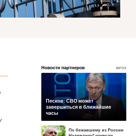
Новости партнеров
INFOX
л
я
Песков: СВО может
завершиться в ближайшие
часы
у
По бежавшему из России
Надеждину* нанесли