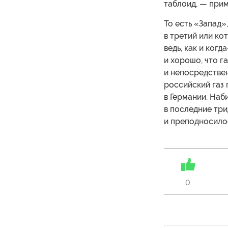
таблоид, — прим.
То есть «Запад»
в третий или ко
ведь, как и ког
и хорошо, что г
и непосредстве
российский газ 
в Германии. Наб
в последние тр
и преподносило
0