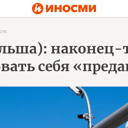
11791
ольша): наконец
вать себя «пред