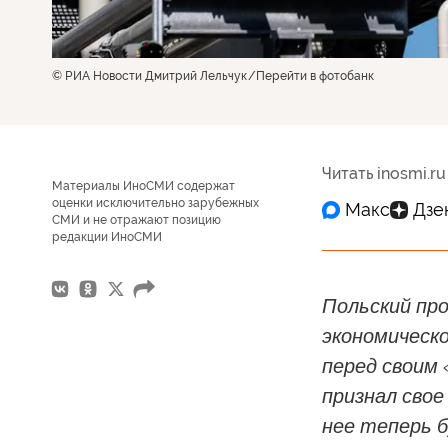
© РИА Новости Дмитрий Лельчук
Перейти в фотобанк
Читать inosmi.ru
Материалы ИноСМИ содержат
оценки исключительно зарубежных
СМИ и не отражают позицию
редакции ИноСМИ
Польский пр
экономическ
перед своим
признал свое
нее теперь 