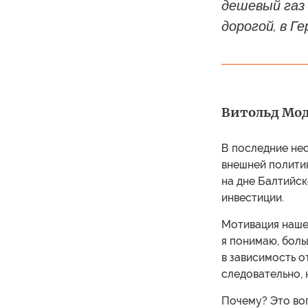
дешевый газ 
дорогой, в Г
Витольд Мод
В последние не
внешней политик
на дне Балтийс
инвестиции.
Мотивация наше
я понимаю, боль
в зависимость о
следовательно,
Почему? Это воп