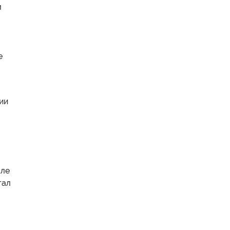
м
я
е
ии
сле
тал