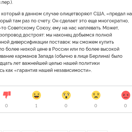
пер.).
, который в данном случае олицетворяют США, «предал н
торый там раз по счету. Он сделает это еще многократно,
да-то Советскому Союзу, ему на нас наплевать. Может,
азопровод достроят: мы наконец добьемся полной
нной диверсификации поставок: мы сможем купить
по более низкой цене в России или по более высокой
ивание карманов Запада (обычно в лице Берлина) было
идцать лет важнейшей целью нашей политики
сь как «гарантия нашей независимости».
0
1
0
0
0