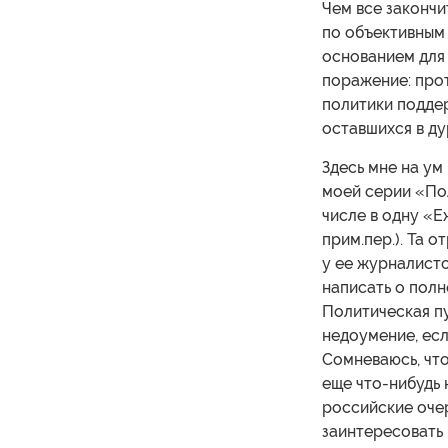
Чем все закончи
по объективным
основанием для 
поражение: прот
политики подде
оставшихся в ду
Здесь мне на ум
моей серии «Пол
числе в одну «Е
прим.пер.). Та 
у ее журналисто
написать о полн
Политическая пу
недоумение, есл
Сомневаюсь, что
еще что-нибудь 
российские очер
заинтересовать 