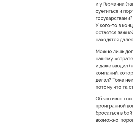
и у Германии (т
суетиться и пор
государствами? 
У кого-то в кон
остается важне
находятся далек
Можно лишь дога
нашему «страте
и даже вводил (
компаний, котор
делал? Тоже неи
потому что та с
Объективно гово
проигранной во
бросаться в бой
возможно, порой