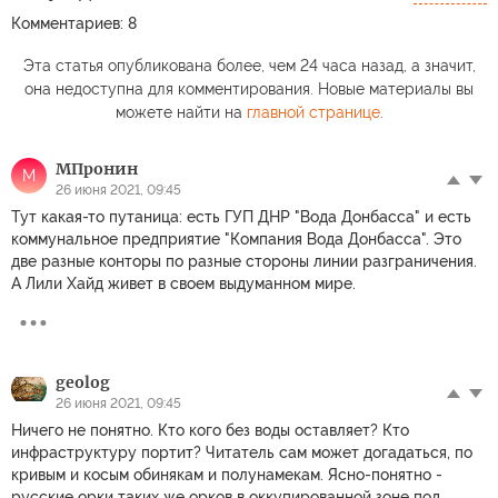
Комментариев: 8
Эта статья опубликована более, чем 24 часа назад, а значит,
она недоступна для комментирования. Новые материалы вы
можете найти на
главной странице
.
МПронин
М
26 июня 2021, 09:45
Тут какая-то путаница: есть ГУП ДНР "Вода Донбасса" и есть
коммунальное предприятие "Компания Вода Донбасса". Это
две разные конторы по разные стороны линии разграничения.
А Лили Хайд живет в своем выдуманном мире.
geolog
26 июня 2021, 09:45
Ничего не понятно. Кто кого без воды оставляет? Кто
инфраструктуру портит? Читатель сам может догадаться, по
кривым и косым обинякам и полунамекам. Ясно-понятно -
русские орки таких же орков в оккупированной зоне под