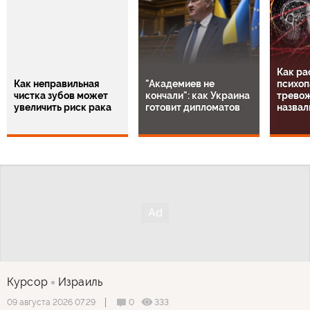
Как ра
Как неправильная
"Академиев не
психоп
чистка зубов может
кончали": как Украина
тревож
увеличить риск рака
готовит дипломатов
назвал
Курсор
Израиль
0
333
09 августа 2026 07:29