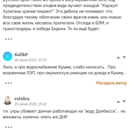
предводительством эльфов воды мучают жаждой. "Караул!
Хулиганы зрения лишают!" Эти дебилы не понимают, что
благодаря такому оболганию своих врагов извне, они ложью
всю свою жизнь насквозь пропитали. Отсюда и БЛМ, и
трансгендеры, и победа Бидона. То ли ещё будет...
KalikP
K
26 июня 2021, 10:07
Лили, а про водоснабжение Крыма, слабо написать... Про
взорванные ЛЭП, про окраинскую реакцию на дожди в Крыму...
Раскрыть ветку
estidea
26 июня 2021, 15:42
т.е. укры убивают дончан работающих на "воду Донбасса".... но
виноваты, конечно, опять же ДНР.