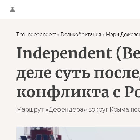
The Independent
Великобритания
Мэри Дежевс
Independent (В
деле суть пос
конфликта с Р
Маршрут «Дефендера» вокруг Крыма пос