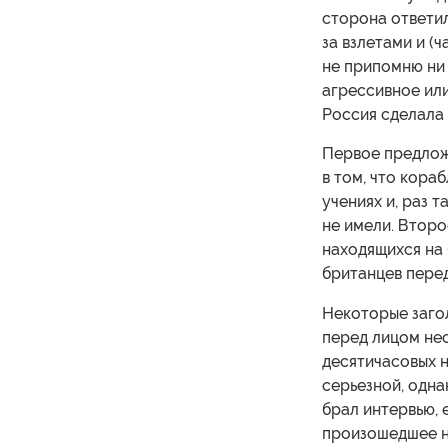
сторона ответил
за взлетами и (
не припомню ни 
агрессивное или
Россия сделала 
Первое предлож
в том, что кора
учениях и, раз 
не имели. Второ
находящихся на
британцев перед
Некоторые заго
перед лицом не
десятичасовых 
серьезной, одна
брал интервью, 
произошедшее н