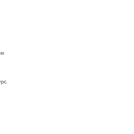
их
урс.