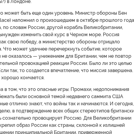
?) в Лондоне.
о может быть еще один уровень. Министр обороны Бен
llace) напомнил о произошедшем в октябре прошлого год
а, по словам России, другой корабль Великобритании,
ынужден изменить свой курс в Черном море. Россия
как свою победу, а министерство обороны отрицало
. Что может удачнее перечеркнуть событие, которое
 не оказалось — унижением для Британии, чем не повтор
тельной провокацией реакции России. Было ли это целью
ли так, то создается впечатление, что миссия завершена.
 хорошо кончается.
 в том, что это опасные игры. Промахи, недопонимания
збежать были основной темой недавнего саммита США
ные отлично знают, что войны так и начинаются. И сегодня,
делю, в подтверждение всех общих стереотипов британск
ь сознательно провоцирует Россию. Для Великобритании
крепил образ России как страны, склонной к излишней
ошении принципиальной Британии, приверженной