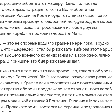
и, решение выбрать этот маршрут было полностью
то была демонстрация того, что Великобритания
етензии России на Крым и будет отстаивать свое право
мый «мирный проход», оговоренный международным морс
 положение позволяет российским и любым другим
енным кораблям проходить через Ла-Манш.
— это не спорные воды (по крайней мере, пока). Трудно
ь, что «Дефендер» стал бы рисковать, выбирая этот маршр
ия высшего военного командования или, возможно, лично
а. В принципе, это был рискованный шаг.
ике что-то в том, как это все произошло, говорит об уров
 вокруг. Российский ВМФ, возможно, раздул свою реакцию
 начальству в Кремле или в соответствии с подготовленны
истерство обороны продолжало все отрицать, пока кораб
ли от потенциальной опасности, и в тот же момент он стал
цем маленькой отважной Британии. Рычание в Москве, та
и «Провокатором», восторги на Украине и поздравления 