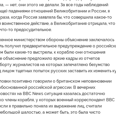
а, — нет, они этого не делали. За все годы наблюдений
чаще) падениями отношений Великобритании и России, я
раза, когда Россия заявляла бы, что совершила какое-то
 воинственное действие, а Великобритания отрицала, что
что-то предосудительное.
енное министерством обороны объяснение заключалось
бль получил предварительное предупреждение о российск
там были какие-то выстрелы, к кораблю они отношения
е объяснение предложило яркие кадры из отчетов
 борту журналистов на которых запечатлено безумство
 лицом тщетных попыток русских заставить их изменить к
ловки позитивно говорили о британском неповиновении
обоснованной российской агрессии. В вечерних
новостях на BBC News ситуация казалась достаточно
ко члены корабля, у которых военный корреспондент BBC
если я правильно поняла их выражение лиц, считали
ебольшой шалостью, а может быть, это была чисто