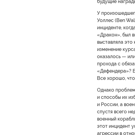
будущие награды
У произошедшег
Уоллес (Ben Wa
инциденте, когд
«Дракон», был в
выставляла это 
изменение курса
оказалось — или
прохода с обяза
«Дефендера»? Ес
Все хорошо, что
Однако проблема
и способы их и
и России, а воен
спустя всего не
военный корабл
этот инцидент у
агрессии в отн