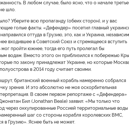
жанность. В любом случае, было ясно, что о начале третье
не шло.
было? Уберите всю пропаганду (обеих сторон), и у вас
ующие голые факты. «Дефендер» посетил главный украинс
 направился оттуда в Грузию, это, как и Украина, независи
нее входившее в Советский Союз и стремящееся вступить
 мог пройти южнее, тогда его путь пролегал бы
ым водам. Вместо этого он приблизился к побережью Кры
оторые по закону принадлежат Украине, но которые Москв
полуострова в 2014 году считает своими.
ршрут, британский военный корабль намеренно собрался
чку зрения. И это абсолютно не моя оскорбительная
нтерпретация. В своем первом репортаже с «Дефендера»
жонатан Бил (Jonathan Beale) заявил: «Мы только что
од через оккупированные Россией территориальные воды
 намеренный шаг со стороны корабля королевских ВМС,
 в Грузию». Яснее быть не может.