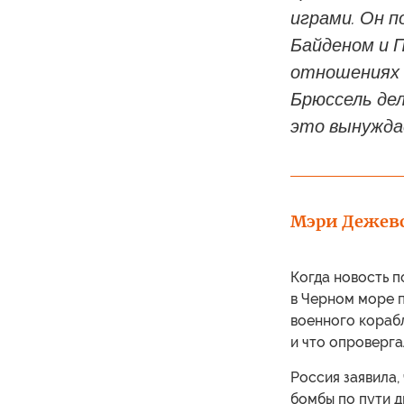
играми. Он 
Байденом и 
отношениях 
Брюссель де
это вынужда
Мэри Дежев
Когда новость по
в Черном море 
военного корабл
и что опроверга
Россия заявила,
бомбы по пути 