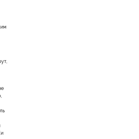
ким
ут,
не
,
м
ль
м
(и