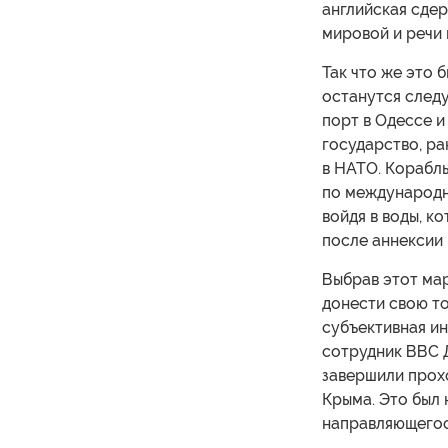
английская сдер
мировой и речи 
Так что же это 
останутся след
порт в Одессе и
государство, ра
в НАТО. Корабль
по международн
войдя в воды, к
после аннексии 
Выбрав этот ма
донести свою то
субъективная и
сотрудник ВВС Д
завершили прох
Крыма. Это был
направляющегося