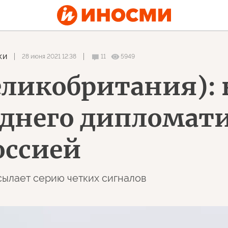
ки
28 июня 2021 12:38
11
5949
еликобритания): 
леднего дипломат
оссией
ылает серию четких сигналов