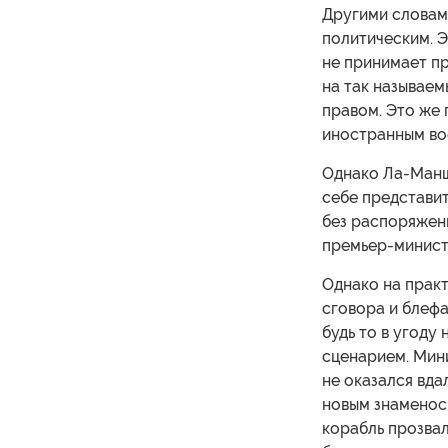
Другими словам
политическим. Э
не принимает пр
на так называе
правом. Это же
иностранным во
Однако Ла-Манш 
себе представит
без распоряжен
премьер-министр
Однако на практ
сговора и блефа
будь то в угоду
сценарием. Мин
не оказался вда
новым знаменос
корабль прозвал