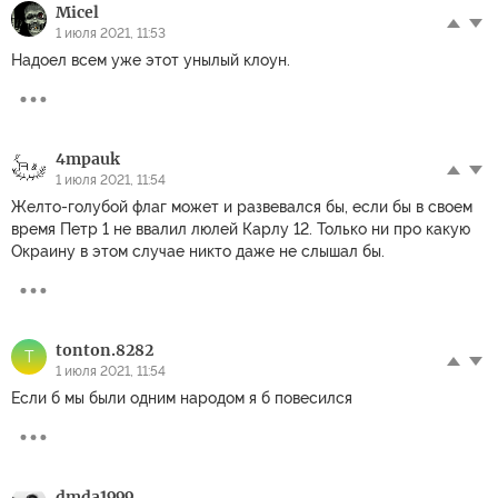
Micel
1 июля 2021, 11:53
Надоел всем уже этот унылый клоун.
4mpauk
1 июля 2021, 11:54
Желто-голубой флаг может и развевался бы, если бы в своем
время Петр 1 не ввалил люлей Карлу 12. Только ни про какую
Окраину в этом случае никто даже не слышал бы.
tonton.8282
T
1 июля 2021, 11:54
Если б мы были одним народом я б повесился
dmda1999