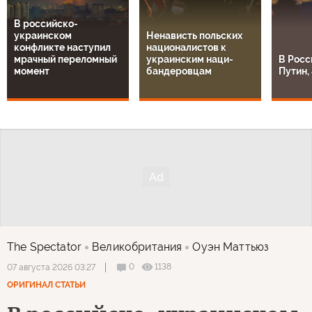
В российско-
украинском
Ненависть польских
конфликте наступил
националистов к
мрачный переломный
украинским наци-
В Росс
момент
бандеровцам
Путин, 
The Spectator
Великобритания
Оуэн Маттьюз
0
1138
07 августа 2026 03:27
ОРИГИНАЛ СТАТЬИ