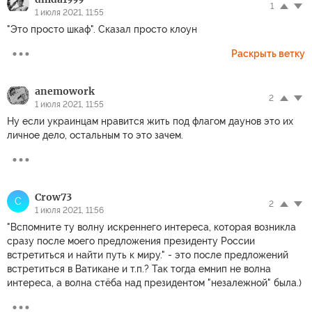
1
1 июля 2021, 11:55
"Это просто шкаф". Сказал просто клоун
Раскрыть ветку
anemowork
2
1 июля 2021, 11:55
Ну если украинцам нравится жить под флагом даунов это их
личное дело, остальным то это зачем.
Crow73
C
2
1 июля 2021, 11:56
"Вспомните ту волну искреннего интереса, которая возникла
сразу после моего предложения президенту России
встретиться и найти путь к миру." - это после предложений
встретиться в Ватикане и т.п.? Так тогда емнип не волна
интереса, а волна стёба над президентом "незалежной" была.)