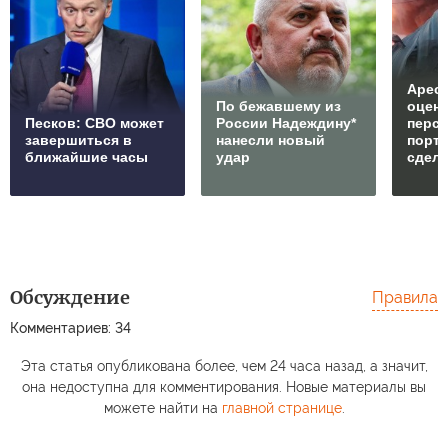
Арест
По бежавшему из
оцен
Песков: СВО может
России Надеждину*
перс
завершиться в
нанесли новый
порто
ближайшие часы
удар
сдел
Обсуждение
Правила
Комментариев: 34
Эта статья опубликована более, чем 24 часа назад, а значит,
она недоступна для комментирования. Новые материалы вы
можете найти на
главной странице
.