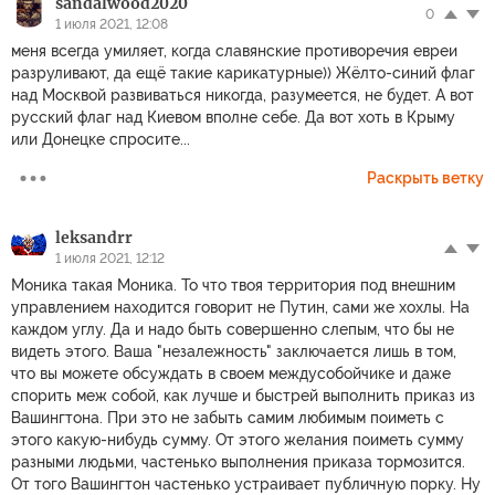
sandalwood2020
0
1 июля 2021, 12:08
меня всегда умиляет, когда славянские противоречия евреи
разруливают, да ещё такие карикатурные)) Жёлто-синий флаг
над Москвой развиваться никогда, разумеется, не будет. А вот
русский флаг над Киевом вполне себе. Да вот хоть в Крыму
или Донецке спросите...
Раскрыть ветку
leksandrr
1 июля 2021, 12:12
Моника такая Моника. То что твоя территория под внешним
управлением находится говорит не Путин, сами же хохлы. На
каждом углу. Да и надо быть совершенно слепым, что бы не
видеть этого. Ваша "незалежность" заключается лишь в том,
что вы можете обсуждать в своем междусобойчике и даже
спорить меж собой, как лучше и быстрей выполнить приказ из
Вашингтона. При это не забыть самим любимым поиметь с
этого какую-нибудь сумму. От этого желания поиметь сумму
разными людьми, частенько выполнения приказа тормозится.
От того Вашингтон частенько устраивает публичную порку. Ну