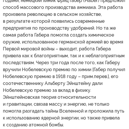
годами, немецкий химик Фриц Габер (Haber) предложил
способ массового производства аммиака. Эта работа
произвела революцию в сельском хозяйстве,
в результате которой появились современные
предприятия по производству удобрений. Но та же
самая работа Габера помогла создать химическое
оружие, использованное германской армией во время
Первой мировой войны – выходит, работа Габера
привела как к благоприятным, так и к неблагоприятным
последствиям. Через три года после того, как Габеру
вручили Нобелевскую премию по химии [Габер получил
Нобелевскую премию в 1918 году – прим.перев.], его
соотечественнику Альберту Эйнштейну дали
Нобелевскую премию за вклад в физику.
Эйнштейновская теория относительности
и гравитации, связав массу и энергию, не только
помогла разгадать тайны Вселенной и проложила путь
к использованию ядерной энергии, но также привела
к созданию атомной бомбы.