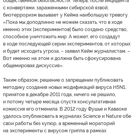
общественной безопасности. Теперь, после инцидента
с конвертами, зараженными сибирской язвой,
биотерроризм вызывает у Кейма наибольшую тревогу.
«Пока мы доподлинно не можем сказать, что в ходе
именно этих [экспериментов] было создано средство,
способное уничтожить мир. А может, его создадут
в ходе последующей серии экспериментов, от которых
и будет исходить угроза, – заявил Кейм журналистам. –
Вот именно на этом и должна быть сфокусирована
общемировая дискуссия».
Таким образом, решение о запрещении публиковать
методику создания новых модификаций вируса H5N1,
принятое в декабре 2011 года, ничего не решило,
и потому четыре месяца спустя консультативная
комиссия его отменила. В 2012 году Фушье и Каваоке
удалось опубликовать в журналах Science и Nature обе
свои работы без купюр, а временный мораторий
на эксперименты с вирусом гриппа в рамках