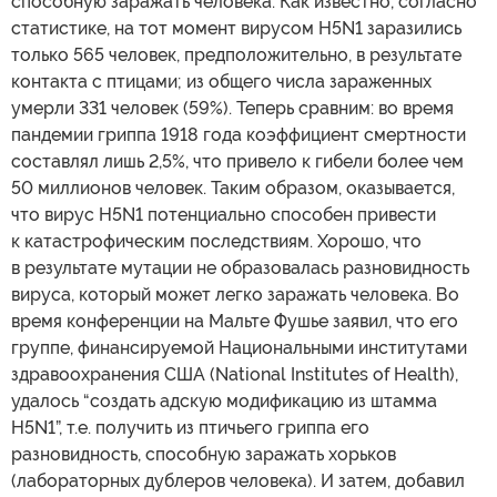
способную заражать человека. Как известно, согласно
статистике, на тот момент вирусом H5N1 заразились
только 565 человек, предположительно, в результате
контакта с птицами; из общего числа зараженных
умерли 331 человек (59%). Теперь сравним: во время
пандемии гриппа 1918 года коэффициент смертности
составлял лишь 2,5%, что привело к гибели более чем
50 миллионов человек. Таким образом, оказывается,
что вирус H5N1 потенциально способен привести
к катастрофическим последствиям. Хорошо, что
в результате мутации не образовалась разновидность
вируса, который может легко заражать человека. Во
время конференции на Мальте Фушье заявил, что его
группе, финансируемой Национальными институтами
здравоохранения США (National Institutes of Health),
удалось “создать адскую модификацию из штамма
H5N1”, т.е. получить из птичьего гриппа его
разновидность, способную заражать хорьков
(лабораторных дублеров человека). И затем, добавил