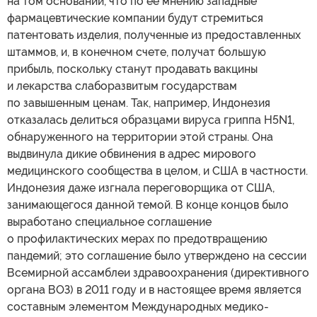
на том основании, что по ее мнению западные
фармацевтические компании будут стремиться
патентовать изделия, полученные из предоставленных
штаммов, и, в конечном счете, получат большую
прибыль, поскольку станут продавать вакцины
и лекарства слаборазвитым государствам
по завышенным ценам. Так, например, Индонезия
отказалась делиться образцами вируса гриппа H5N1,
обнаруженного на территории этой страны. Она
выдвинула дикие обвинения в адрес мирового
медицинского сообщества в целом, и США в частности.
Индонезия даже изгнала переговорщика от США,
занимающегося данной темой. В конце концов было
выработано специальное соглашение
о профилактических мерах по предотвращению
пандемий; это соглашение было утверждено на сессии
Всемирной ассамблеи здравоохранения (директивного
органа ВОЗ) в 2011 году и в настоящее время является
составным элементом Международных медико-