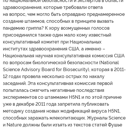
по национальной безопасности и экспертов в области
здравоохранения, которые требовали ответа
на вопрос, чем могло быть оправдано преднамеренное
создание штаммов, способных в принципе вызвать
пандемию гриппа? К хору возмущенных голосов
присоединился также один мало кому известный
консультативный комитет при Национальных
институтах здравоохранения США, а именно –
Национальная научная консультативная комиссия США
по вопросам биологической безопасности (National
Science Advisory Board for Biosecurity), которая в 2011-
12 годах провела несколько острых по накалу
заседаний. Эта консультативная комиссия первой
попыталась смягчить негативные последствия
экспериментов со штаммами H5N1 и по этой причине
уже в декабре 2011 года запретила публиковать
методику создания новых модификаций вируса H5N1,
способных заражать млекопитающих. Журналы Science
и Nature должны были изъять из текстов статей Фушье