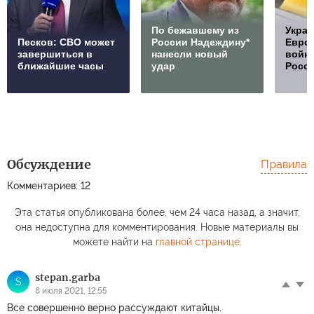
По бежавшему из
Украи
Песков: СВО может
России Надеждину*
Европ
завершиться в
нанесли новый
войну
ближайшие часы
удар
Росс
Обсуждение
Правила
Комментариев: 12
Эта статья опубликована более, чем 24 часа назад, а значит,
она недоступна для комментирования. Новые материалы вы
можете найти на
главной странице
.
stepan.garba
S
8 июля 2021, 12:55
Все совершенно верно рассуждают китайцы.