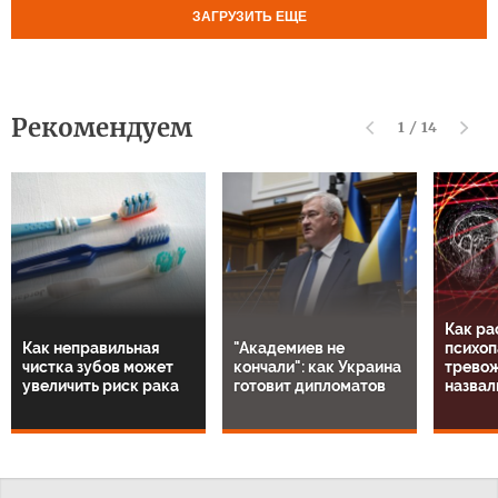
ЗАГРУЗИТЬ ЕЩЕ
Рекомендуем
1
/
14
Как ра
Как неправильная
"Академиев не
психоп
чистка зубов может
кончали": как Украина
тревож
увеличить риск рака
готовит дипломатов
назвал