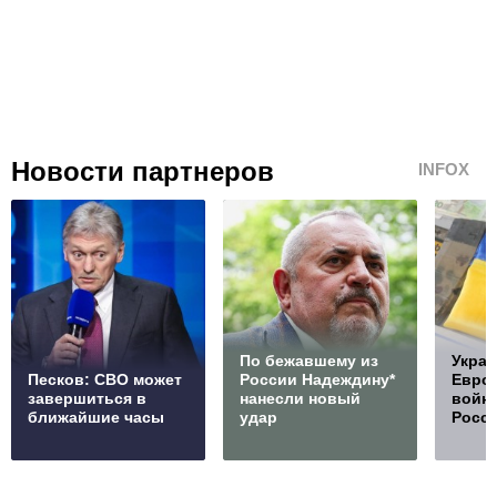
Новости партнеров
INFOX
По бежавшему из
Украи
Песков: СВО может
России Надеждину*
Европ
завершиться в
нанесли новый
войну
ближайшие часы
удар
Росс