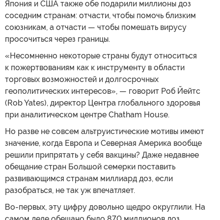
Япония и США также обе подарили миллионы доз
соседним странам: отчасти, чтобы помочь близким
союзникам, а отчасти — чтобы помешать вирусу
просочиться через границы.
«Несомненно некоторые страны будут относиться
к пожертвованиям как к инструменту в области
торговых возможностей и долгосрочных
геополитических интересов», — говорит Роб Йейтс
(Rob Yates), директор Центра глобального здоровья
при аналитическом центре Chatham House.
Но разве не совсем альтруистические мотивы имеют
значение, когда Европа и Северная Америка вообще
решили припрятать у себя вакцины? Даже недавнее
обещание стран Большой семерки поставить
развивающимся странам миллиард доз, если
разобраться, не так уж впечатляет.
Во-первых, эту цифру довольно щедро округлили. На
самом деле обещано было 870 миллионов доз,