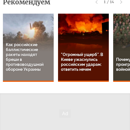
Рекомендуем
1
/
14
Как российские
баллистические
ракеты находят
"Огромный ущерб". В
бреши в
Киеве ужаснулись
Почем
противовоздушной
российским ударам:
проигр
обороне Украины
ответить нечем
войной