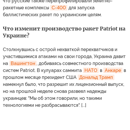
что русские также перепрофилировали зенитно-
ракетные комплексы
С-400
для запуска
баллистических ракет по украинским целям.
Что изменит производство ракет Patriot на
Украине?
Столкнувшись с острой нехваткой перехватчиков и
участившимися атаками на свои города, Украина давит
на
Вашингтон
, добиваясь совместного производства
систем Patriot. В кулуарах саммита
НАТО
в
Анкаре
в
прошлом месяце президент США
Дональд Трамп
намекнул было, что разрешит их лицензионный выпуск,
но на прошлой неделе снова развеял надежды
украинцев: "Мы об этом говорили, но такими
технологиями не разбрасываются". [...]