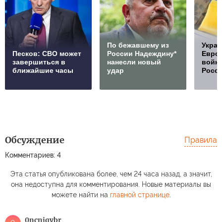
По бежавшему из
Украи
Песков: СВО может
России Надеждину*
Европ
завершиться в
нанесли новый
войну
ближайшие часы
удар
Росс
Обсуждение
Правила
Комментариев: 4
Эта статья опубликована более, чем 24 часа назад, а значит,
она недоступна для комментирования. Новые материалы вы
можете найти на
главной странице
.
0ncnjqybr