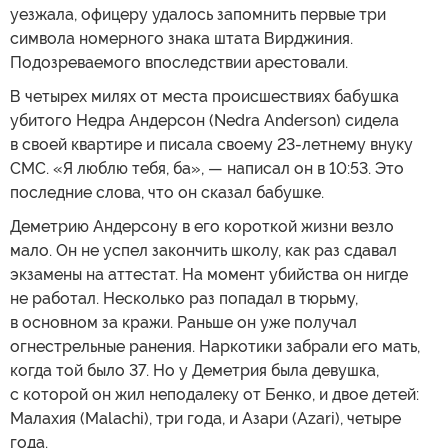
уезжала, офицеру удалось запомнить первые три
символа номерного знака штата Вирджиния.
Подозреваемого впоследствии арестовали.
В четырех милях от места происшествиях бабушка
убитого Недра Андерсон (Nedra Anderson) сидела
в своей квартире и писала своему 23-летнему внуку
СМС. «Я люблю тебя, ба», — написал он в 10:53. Это
последние слова, что он сказал бабушке.
Деметрию Андерсону в его короткой жизни везло
мало. Он не успел закончить школу, как раз сдавал
экзамены на аттестат. На момент убийства он нигде
не работал. Несколько раз попадал в тюрьму,
в основном за кражи. Раньше он уже получал
огнестрельные ранения. Наркотики забрали его мать,
когда той было 37. Но у Деметрия была девушка,
с которой он жил неподалеку от Бенко, и двое детей:
Малахия (Malachi), три года, и Азари (Azari), четыре
года.