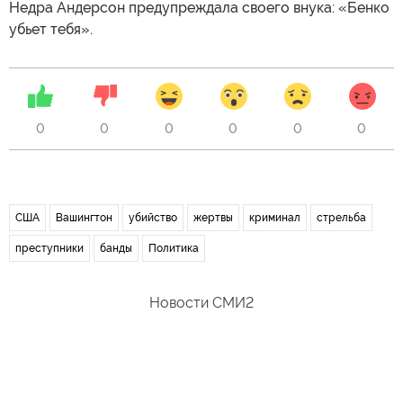
Недра Андерсон предупреждала своего внука: «Бенко
убьет тебя».
0
0
0
0
0
0
США
Вашингтон
убийство
жертвы
криминал
стрельба
преступники
банды
Политика
Новости СМИ2