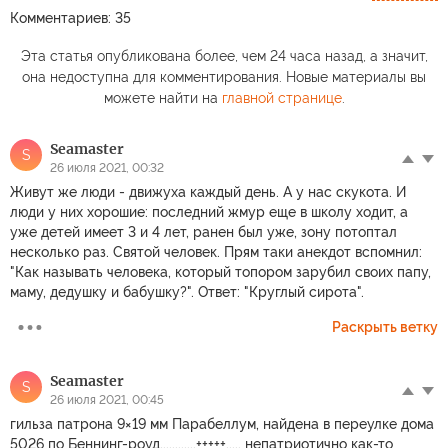
Комментариев: 35
Эта статья опубликована более, чем 24 часа назад, а значит,
она недоступна для комментирования. Новые материалы вы
можете найти на
главной странице
.
Seamaster
S
26 июля 2021, 00:32
Живут же люди - движуха каждый день. А у нас скукота. И
люди у них хорошие: последний жмур еще в школу ходит, а
уже детей имеет 3 и 4 лет, ранен был уже, зону потоптал
несколько раз. Святой человек. Прям таки анекдот вспомнил:
"Как называть человека, который топором зарубил своих папу,
маму, дедушку и бабушку?". Ответ: "Круглый сирота".
Раскрыть ветку
Seamaster
S
26 июля 2021, 00:45
гильза патрона 9×19 мм Парабеллум, найдена в переулке дома
5026 по Беннинг-роуд,...........+++++..... непатриотично как-то