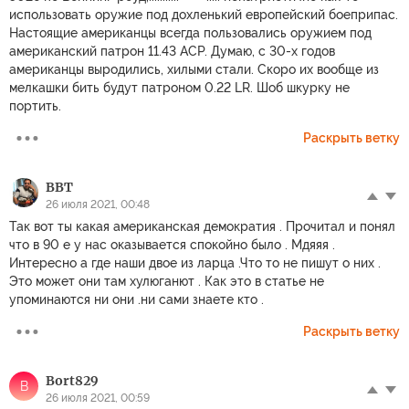
использовать оружие под дохленький европейский боеприпас.
Настоящие американцы всегда пользовались оружием под
американский патрон 11.43 АСР. Думаю, с 30-х годов
американцы выродились, хилыми стали. Скоро их вообще из
мелкашки бить будут патроном 0.22 LR. Шоб шкурку не
портить.
Раскрыть ветку
ВВТ
26 июля 2021, 00:48
Так вот ты какая американская демократия . Прочитал и понял
что в 90 е у нас оказывается спокойно было . Мдяяя .
Интересно а где наши двое из ларца .Что то не пишут о них .
Это может они там хулюганют . Как это в статье не
упоминаются ни они .ни сами знаете кто .
Раскрыть ветку
Bort829
B
26 июля 2021, 00:59