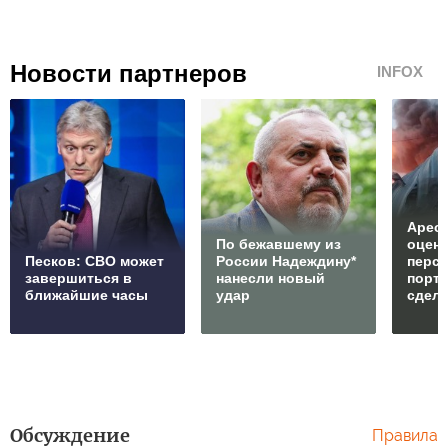
Новости партнеров
INFOX
Арест
По бежавшему из
оцен
Песков: СВО может
России Надеждину*
перс
завершиться в
нанесли новый
порто
ближайшие часы
удар
сдел
Обсуждение
Правила