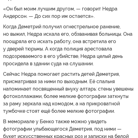
«Он был моим лучшим другом, — говорит Недра
Андерсон. — До сих пор им остается».
Когда Деметрий получил огнестрельное ранение,
но выжил, Недра искала его, обзванивая больницы. Она
поощряла его искать работу, она встретила его
у дверей тюрьмы. А когда полиция арестовала
подозреваемого в его убийстве, Недра целый день
просидела в здании суда на слушании.
Сейчас Недра помогает растить детей Деметрия,
присматривая за ними по выходным. Её спальня
напоминает посвященный внуку алтарь: стены увешены
фотоколлажами, более мелкие фотографии заткнуты
за раму зеркала над комодом, а на прикроватной
тумбочке стоят ещё более мелкие фотографии.
В мемориале у Бенко также можно увидеть
фотографии улыбающегося Деметрия, под ними —
букет искусственных красных роз и записки на белой