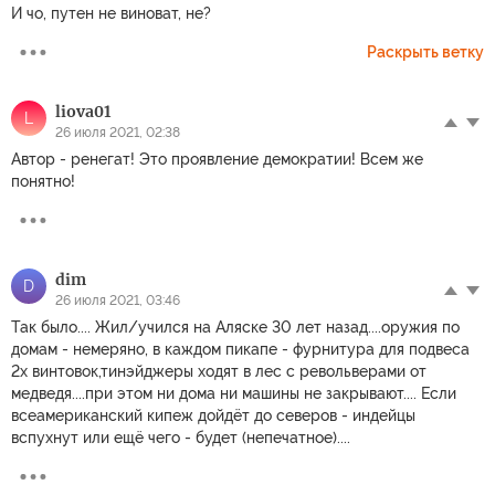
И чо, путен не виноват, не?
Раскрыть ветку
liova01
L
26 июля 2021, 02:38
Автор - ренегат! Это проявление демократии! Всем же
понятно!
dim
D
26 июля 2021, 03:46
Так было.... Жил/учился на Аляске 30 лет назад....оружия по
домам - немеряно, в каждом пикапе - фурнитура для подвеса
2х винтовок,тинэйджеры ходят в лес с револьверами от
медведя....при этом ни дома ни машины не закрывают.... Если
всеамериканский кипеж дойдёт до северов - индейцы
вспухнут или ещё чего - будет (непечатное)....