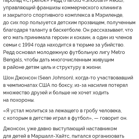
Гарольд «Стрелок» Редд (Harold «Shootah» Redd),
управляющий франшизы коммерческого клининга
и закрытого спортивного комплекса в Мэриленде,
до сих пор пользуется детским прозвищем, полученным
благодаря таланту в баскетболе. Он рассказывает, что
его мать принимала героин и кокаин, а один из членов
семьи с 1994 года находится в тюрьме за убийство.
Редд основал молодежную футбольную лигу Metro
Bengals, чтобы дать многочисленным живущим
в районе детям цель и структуру в жизни.
Шон Джонсон (Sean Johnson), когда-то участвовавший
в чемпионатах США по боксу, из-за насилия потерял
множество друзей и больше не хочет ходить
на похороны.
«Я устал молиться за лежащего в гробу человека,
с которым в детстве играл в футбол», — говорит он.
Джонсон, уже давно выступающий наставником
для детей в Маршалл-Хайтс, пытался организовать