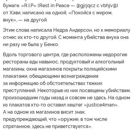
бумаге. «R.I.P» (Rest in Peace — @gjrjqcz c vbhjv@)
от Хэви, написано на одной; «Покойся с миром,
внук», — на другой.
Этим слова написала Недра Андерсон, но к мемориалу
отнес их кто-то другой. С момента убийства внука она
ни разу не была у Бенко.
Вдоль торгового центра, где расположены недорогие
рестораны еды навынос, продуктовый и алкогольный
магазины, окна магазинов покрыты полицейскими
плакатами, обещающими вознаграждения
за информацию об обстоятельствах тяжких
преступлений. Некоторые из них посвящены убийствам,
произошедшим годы назад и совсем не здесь. На одном
из плакатов кто-то оставил хештег «justice4man».
А на одном из магазинов висит знак,
предупреждающий, что «оружие, в том числе
спрятанное, здесь не приветствуется».