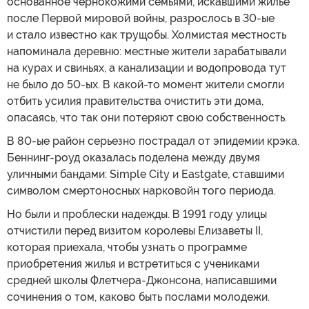
основанное чернокожими семьями, искавшими жилье
после Первой мировой войны, разрослось в 30-ые
и стало известно как трущобы. Холмистая местность
напоминала деревню: местные жители зарабатывали
на курах и свиньях, а канализации и водопровода тут
не было до 50-ых. В какой-то момент жители смогли
отбить усилия правительства очистить эти дома,
опасаясь, что так они потеряют свою собственность.
В 80-ые район серьезно пострадал от эпидемии крэка.
Беннинг-роуд оказалась поделена между двумя
уличными бандами: Simple City и Eastgate, ставшими
символом смертоносных нарковойн того периода.
Но были и проблески надежды. В 1991 году улицы
отчистили перед визитом королевы Елизаветы II,
которая приехала, чтобы узнать о программе
приобретения жилья и встретиться с учениками
средней школы Флетчера-Джонсона, написавшими
сочинения о том, каково быть послами молодежи.