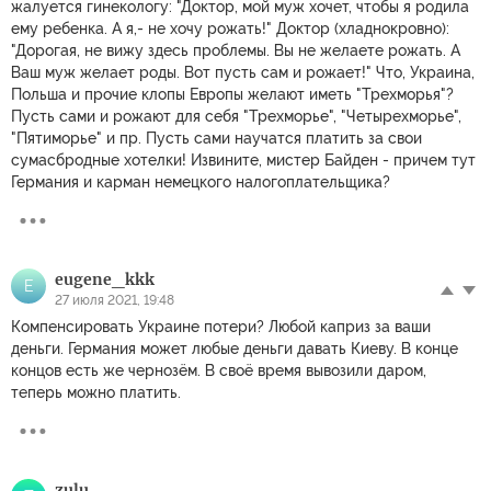
жалуется гинекологу: "Доктор, мой муж хочет, чтобы я родила
ему ребенка. А я,- не хочу рожать!" Доктор (хладнокровно):
"Дорогая, не вижу здесь проблемы. Вы не желаете рожать. А
Ваш муж желает роды. Вот пусть сам и рожает!" Что, Украина,
Польша и прочие клопы Европы желают иметь "Трехморья"?
Пусть сами и рожают для себя "Трехморье", "Четырехморье",
"Пятиморье" и пр. Пусть сами научатся платить за свои
сумасбродные хотелки! Извините, мистер Байден - причем тут
Германия и карман немецкого налогоплательщика?
eugene_kkk
E
27 июля 2021, 19:48
Компенсировать Украине потери? Любой каприз за ваши
деньги. Германия может любые деньги давать Киеву. В конце
концов есть же чернозём. В своё время вывозили даром,
теперь можно платить.
zulu