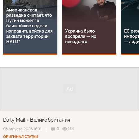
Американская
разведка считает, что
Путин может "в
ближайшие недели
направить войска для
Украина было
ЕС рез
захвата территории
воспряла — но
импорт
НАТО"
ненадолго
— лид
Daily Mail
Великобритания
0
154
08 августа 2026 16:31
ОРИГИНАЛ СТАТЬИ