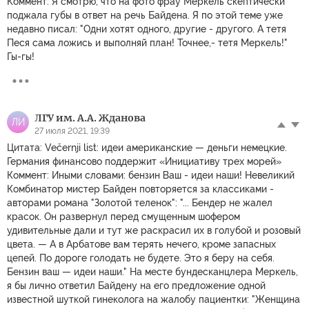
Коммент: Я смотрю, что на фото фрау Меркель скептически
поджала губы в ответ на речь Байдена. Я по этой теме уже
недавно писал: "Одни хотят одного, другие - другого. А тетя
Песя сама ложись и выполняй план! Точнее,- тетя Меркель!"
Гы-гы!
ЛГУ им. А.А. Жданова
ЛИ
27 июля 2021, 19:39
Цитата: Večernji list: идеи американские — деньги немецкие.
Германия финансово поддержит «Инициативу трех морей»
Коммент: Иными словами: бензин Ваш - идеи наши! Невеликий
Комбинатор мистер Байден повторяется за классиками -
авторами романа "Золотой теленок": "... Бендер не жалел
красок. Он развернул перед смущенным шофером
удивительные дали и тут же раскрасил их в голубой и розовый
цвета. — А в Арбатове вам терять нечего, кроме запасных
цепей. По дороге голодать не будете. Это я беру на себя.
Бензин ваш — идеи наши." На месте бундесканцлера Меркель,
я бы лично ответил Байдену на его предложение одной
известной шуткой гинеколога на жалобу пациентки: "Женщина