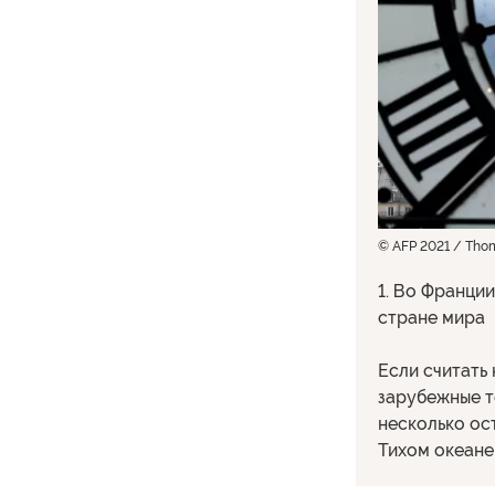
© AFP 2021 / Tho
1. Во Франции
стране мира
Если считать
зарубежные т
несколько ос
Тихом океане,