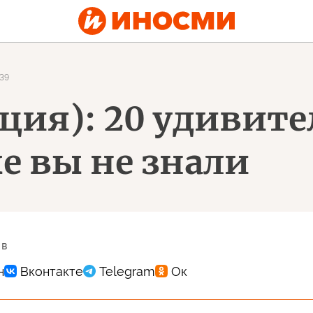
239
еция): 20 удивит
е вы не знали
 в