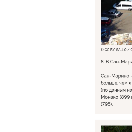
© CC BY-SA 4.0 /
8. В Сан-Мар
Сан-Марино —
больше, чем л
(по данным на
Монако (899 
(795).