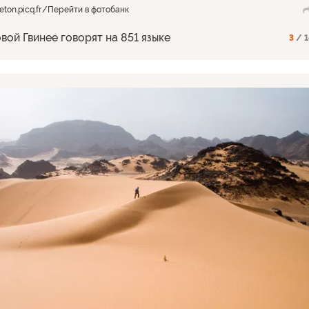
ton.picq.fr
Перейти в фотобанк
вой Гвинее говорят на 851 языке
3
/ 1