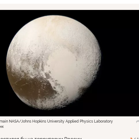
main NASA/Johns Hopkins University Applied Physics Laboratory
нк