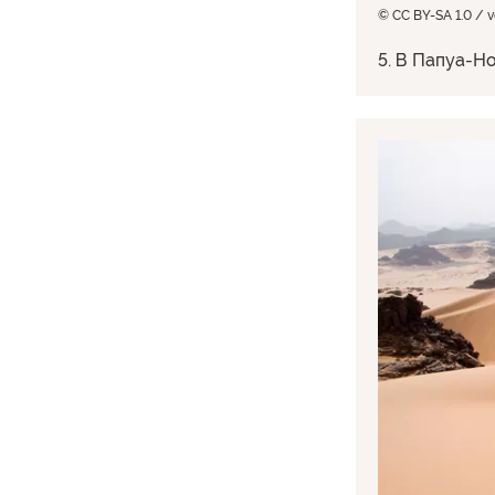
© CC BY-SA 1.0 / ve
5. В Папуа-Но