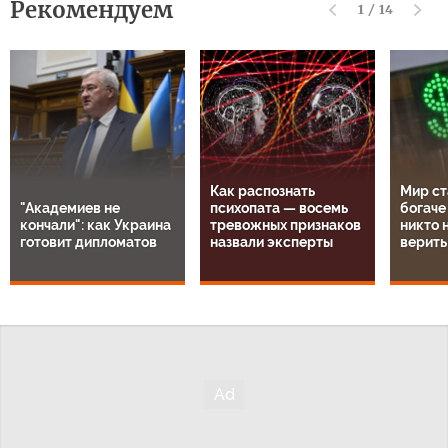
Рекомендуем
1
/
14
Как распознать
Мир ст
"Академиев не
психопата — восемь
богаче
кончали": как Украина
тревожных признаков
никто н
готовит дипломатов
назвали эксперты
верить