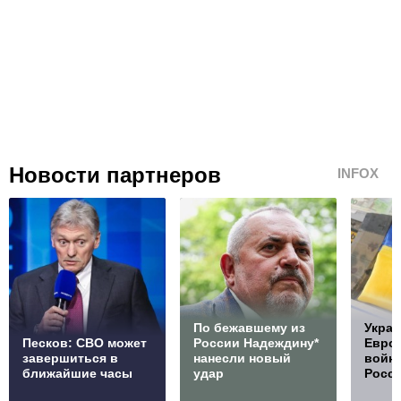
Новости партнеров
INFOX
По бежавшему из
Украи
Песков: СВО может
России Надеждину*
Европ
завершиться в
нанесли новый
войну
ближайшие часы
удар
Росс