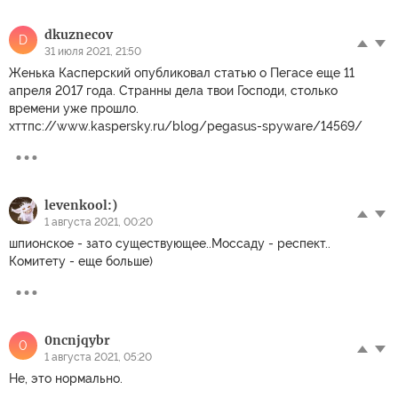
dkuznecov
D
31 июля 2021, 21:50
Женька Касперский опубликовал статью о Пегасе еще 11
апреля 2017 года. Странны дела твои Господи, столько
времени уже прошло.
хттпс://www.kaspersky.ru/blog/pegasus-spyware/14569/
levenkool:)
1 августа 2021, 00:20
шпионское - зато существующее..Моссаду - респект..
Комитету - еще больше)
0ncnjqybr
0
1 августа 2021, 05:20
Не, это нормально.