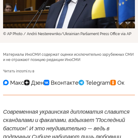
© AP Photo / Andrii Nesterewnko/Ukrainian Parliament Press Office via AP
Материалы ИноСМИ содержат оценки исключительно зарубежных СМИ
и не отражают позицию редакции ИноСМИ
Читать inosmi.ru в
Современная украинская дипломатия славится
скандалами и факапами, вздыхает "Последний
бастион". И это неудивительно — ведь в
подручных Сибиге набирают лишь любовниц