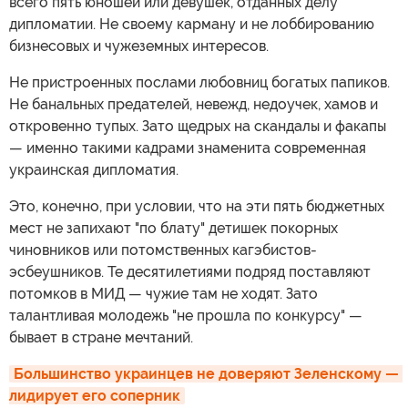
всего пять юношей или девушек, отданных делу
дипломатии. Не своему карману и не лоббированию
бизнесовых и чужеземных интересов.
Не пристроенных послами любовниц богатых папиков.
Не банальных предателей, невежд, недоучек, хамов и
откровенно тупых. Зато щедрых на скандалы и факапы
— именно такими кадрами знаменита современная
украинская дипломатия.
Это, конечно, при условии, что на эти пять бюджетных
мест не запихают "по блату" детишек покорных
чиновников или потомственных кагэбистов-
эсбеушников. Те десятилетиями подряд поставляют
потомков в МИД — чужие там не ходят. Зато
талантливая молодежь "не прошла по конкурсу" —
бывает в стране мечтаний.
Большинство украинцев не доверяют Зеленскому — 
лидирует его соперник