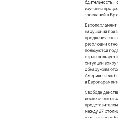
бдительность», с
изучения проце
заседаний в Брю
Европарламент 
нарушения прав 
продления санк
резолюции относ
пользуются под
стран пользует
ситуации вокруг
обнаруживаются,
Америке, ведь б
в Европараменте
Свобода действ
доске очень ог
представителем
между 27 столи
и редко через Б