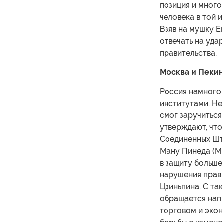
позиция и мног
человека в той 
Взяв на мушку 
отвечать на уда
правительства.
Москва и Пекин
Россия намного
институтами. Н
смог заручитьс
утверждают, что
Соединенных Шт
Ману Пинеда (Ma
в защиту больше
нарушения прав
Цзиньпина. С т
обращается нап
торговом и экон