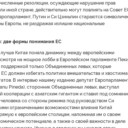
очисленные резолюции, осуждающие нарушение прав
или иной стране, действительно могут повлиять на Совет Е
Европарламент, Путин и Си Цзиньпин стараются символиче
ры Европы, не раздражая излишне национальные
: две формы понимания ЕС
 лучше Китая поняла динамику между европейскими
есмотря на мощное лобби в Европейском парламенте Пек
я поддержкой только Объединенных левых, которые
 ЕС должен избегать политики вмешательства и хвостизма
атов. В интервью нашему изданию депутат Европарламен
nu Pineda), сторонник Объединенных левых, выступал
й кооперации с азиатским гигантом и ставил под сомнени
 человека со стороны режима под руководством Си
акими ограниченными возможностями влияния Китай
рямую к европейским столицам, напоминая им о своем
омическом потенциале, а также о своей важности в деле