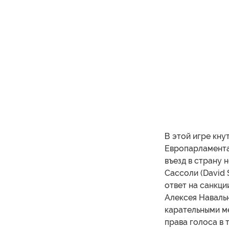
В этой игре кну
Европарламента
въезд в страну 
Сассоли (David 
ответ на санкци
Алексея Наваль
карательными ме
права голоса в 