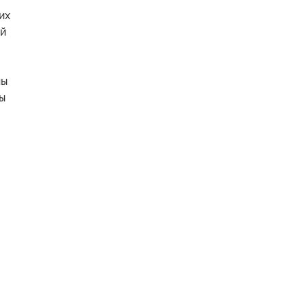
их
ий
ны
ы