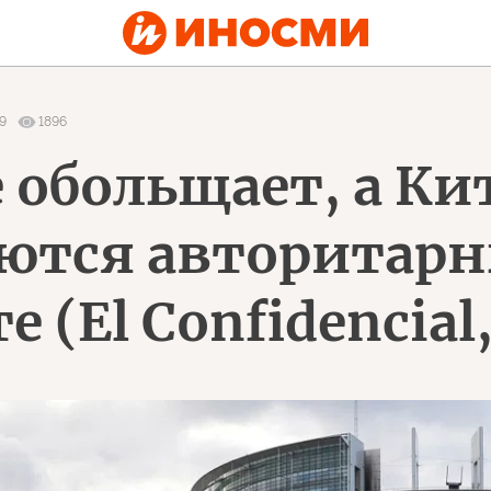
9
1896
 обольщает, а Ки
ются авторитарн
 (El Confidencial