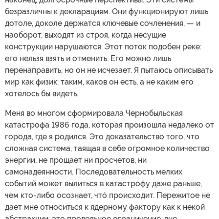
безразличны к декларациям. Они функционируют лишь
дотоле, доколе держатся ключевые сочленения, — и
наоборот, выходят из строя, когда несущие
конструкции нарушаются. Этот поток подобен реке:
его нельзя взять и отменить. Его можно лишь
перенаправить, но он не исчезает. Я пытаюсь описывать
мир как физик: таким, каков он есть, а не каким его
хотелось бы видеть.
Меня во многом сформировала Чернобыльская
катастрофа 1986 года, которая произошла недалеко от
города, где я родился. Это доказательство того, что
сложная система, таящая в себе огромное количество
энергии, не прощает ни просчетов, ни
самонадеянности. Последовательность мелких
событий может вылиться в катастрофу даже раньше,
чем кто-либо осознает, чтó происходит. Пережитое не
дает мне относиться к ядерному фактору как к некой
абстракции: это предельное ограничение, вне