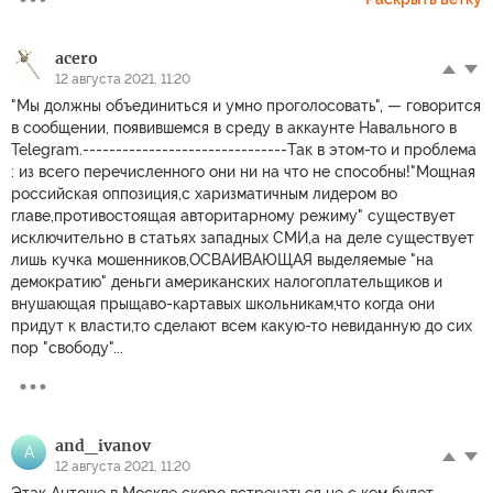
acero
12 августа 2021, 11:20
"Мы должны объединиться и умно проголосовать", — говорится
в сообщении, появившемся в среду в аккаунте Навального в
Telegram.-------------------------------Так в этом-то и проблема
: из всего перечисленного они ни на что не способны!"Мощная
российская оппозиция,с харизматичным лидером во
главе,противостоящая авторитарному режиму" существует
исключительно в статьях западных СМИ,а на деле существует
лишь кучка мошенников,ОСВАИВАЮЩАЯ выделяемые "на
демократию" деньги американских налогоплательщиков и
внушающая прыщаво-картавых школьникам,что когда они
придут к власти,то сделают всем какую-то невиданную до сих
пор "свободу"...
and_ivanov
A
12 августа 2021, 11:20