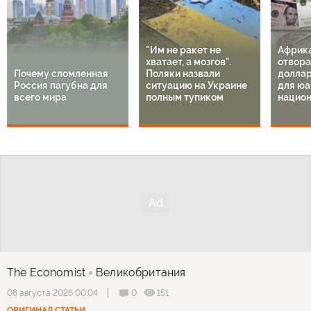
"Им не ракет не
Африк
хватает, а мозгов".
отвора
Почему сломленная
Поляки назвали
доллар
Россия пагубна для
ситуацию на Украине
для юа
всего мира
полным тупиком
национ
The Economist
Великобритания
0
151
08 августа 2026 00:04
ОРИГИНАЛ СТАТЬИ