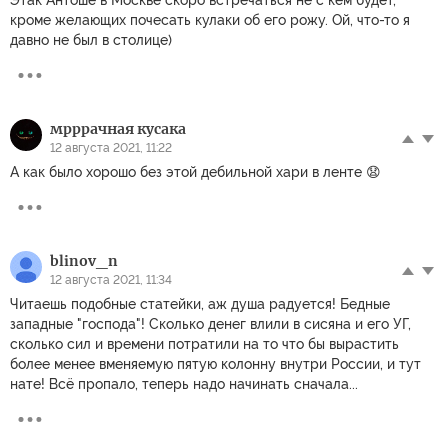
Этак Антоше в Москве скоро встречаться не с кем будет,
кроме желающих почесать кулаки об его рожу. Ой, что-то я
давно не был в столице)
мрррачная кусака
12 августа 2021, 11:22
А как было хорошо без этой дебильной хари в ленте 😧
blinov_n
12 августа 2021, 11:34
Читаешь подобные статейки, аж душа радуется! Бедные
западные "господа"! Сколько денег влили в сисяна и его УГ,
сколько сил и времени потратили на то что бы вырастить
более менее вменяемую пятую колонну внутри России, и тут
нате! Всё пропало, теперь надо начинать сначала...