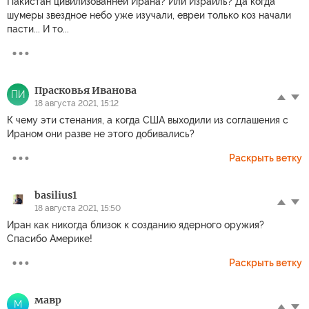
Пакистан цивилизованней Ирана? Или Израиль? Да когда
шумеры звездное небо уже изучали, евреи только коз начали
пасти... И то...
Прасковья Иванова
ПИ
18 августа 2021, 15:12
К чему эти стенания, а когда США выходили из соглашения с
Ираном они разве не этого добивались?
Раскрыть ветку
basilius1
18 августа 2021, 15:50
Иран как никогда близок к созданию ядерного оружия?
Спасибо Америке!
Раскрыть ветку
мавр
М