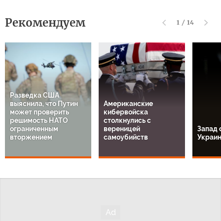
Рекомендуем
1
/
14
Разведка США
выяснила, что Путин
Американские
может проверить
кибервойска
решимость НАТО
столкнулись с
ограниченным
вереницей
Запад 
вторжением
самоубийств
Украи