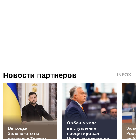
Новости партнеров
INFOX
Орбан в ходе
Выходка
выступления
Запад
Зеленского на
процитировал
Росс
встрече с Туском
Чернышевского по-
по Ук