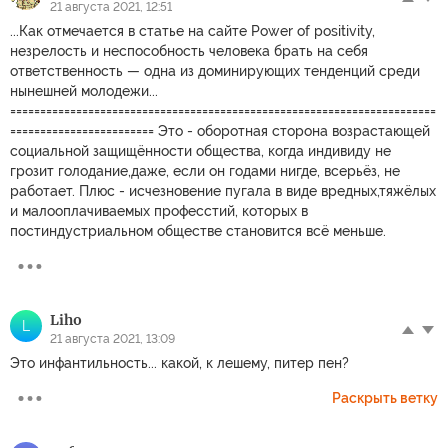
21 августа 2021, 12:51
...Как отмечается в статье на сайте Power of positivity,
незрелость и неспособность человека брать на себя
ответственность — одна из доминирующих тенденций среди
нынешней молодежи...
=======================================================================
======================== Это - оборотная сторона возрастающей
социальной защищённости общества, когда индивиду не
грозит голодание,даже, если он годами нигде, всерьёз, не
работает. Плюс - исчезновение пугала в виде вредных,тяжёлых
и малооплачиваемых професстий, которых в
постиндустриальном обществе становится всё меньше.
Liho
L
21 августа 2021, 13:09
Это инфантильность... какой, к лешему, питер пен?
Раскрыть ветку