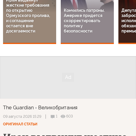
жесткие требования
по открытию
Кончились патроны.
Депута
Ормузского пролива,
Америке придется
заброс
и соглашение
скорректировать
испол
остается вне
политику
обязан
досягаемости
безопасности
премь
The Guardian
Великобритания
1
603
09 августа 2026 15:29
ОРИГИНАЛ СТАТЬИ