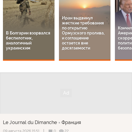
Иран выдвинул
жесткие требования
по открытию
Кончил
В Болгарии взорвался
Ормузского пролива,
Америк
беспилотник,
и соглашение
скорре
аналогичный
остается вне
полити
украинским
досягаемости
безопа
Le Journal du Dimanche
Франция
0
22
09 августа 2026 15:51