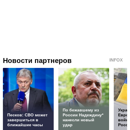
Новости партнеров
INFOX
По бежавшему из
Украи
Песков: СВО может
России Надеждину*
Европ
завершиться в
нанесли новый
войну
ближайшие часы
удар
Росс