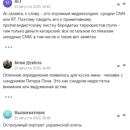
m.f
M
21 августа 2021, 14:45
Al-Jazeera, к слову - это огромный медиахолдинг, сродни СNN
или RT. Поэтому сводить его к примитивному
пропагандистскому листку бородатых террористов глупо -
там только деньги катарский, все остальное по лекалам
западных СМИ, в том числе и такие вот заметки.
Беня Духless
21 августа 2021, 14:49
Отличное определение появилось для куска амна - человек с
синдромом Питера Пэна. Это как синдром недостатка
внимания или выдуманная астма.
Вышиватник
В
21 августа 2021, 16:36
Остроумный портрет украинской элиты.