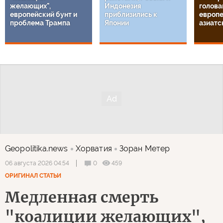
желающих",
Индонезия
головам
европейский бунт и
приблизились к
европе
проблема Трампа
Японии
азиатс
Geopolitika.news
Хорватия
Зоран Метер
0
459
06 августа 2026 04:54
ОРИГИНАЛ СТАТЬИ
Медленная смерть
"коалиции желающих",