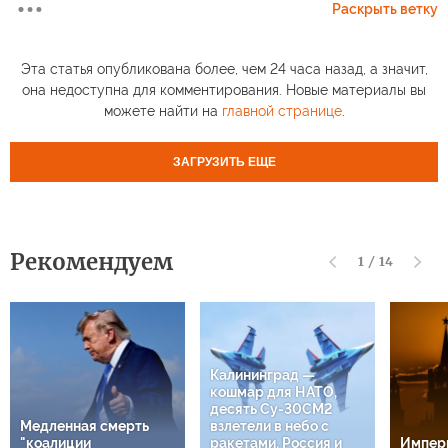
Раскрыть ветку
Эта статья опубликована более, чем 24 часа назад, а значит,
она недоступна для комментирования. Новые материалы вы
можете найти на
главной странице
.
ЗАГРУЗИТЬ ЕЩЕ
Рекомендуем
1
/
14
Калининград —
кошмар для НАТО,
десять Су-30СМ2
Медленная смерть
взлетели в небо с
"коалиции
ракетами, Россия и
Импери