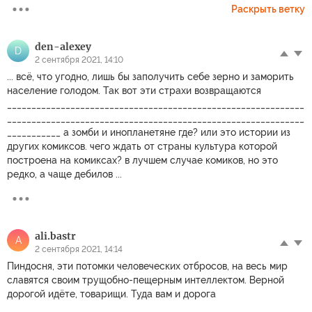
Раскрыть ветку
den-alexey
D
2 сентября 2021, 14:10
... всё, что угодно, лишь бы заполучить себе зерно и заморить
население голодом. Так вот эти страхи возвращаются
_____________________________________________________________
_____________________________________________________________
___________ а зомби и инопланетяне где? или это истории из
других комиксов. чего ждать от страны культура которой
построена на комиксах? в лучшем случае комиков, но это
редко, а чаще дебилов ...
ali.bastr
A
2 сентября 2021, 14:14
Пиндосня, эти потомки человеческих отбросов, на весь мир
славятся своим трущобно-пещерным интеллектом. Верной
дорогой идёте, товарищи. Туда вам и дорога