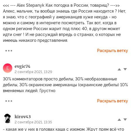
<<< --- Alex Stepanyk Как погодка в России, товарищ? --->>
Алекс, мальчик, ты вообще знаешь где Россия находится ? Нет,
я знаю, что с географией у американцев хуже некуда - но
можно и самому в интернете посмотреть. Так вот, когда в
одном регионе России жарит под плюс 40, в другом может
идти снег ! И не рассуждай впредь о странах, о которых не
имеешь никакого представления.
Раскрыть ветку
evgic74
E
2 сентября 2021, 13:29
30% комментаторов просто дебилы, 30% необразованные
дебилы, 30% окраинские американцы (окраинские дебилы) 10%
вменяемых людей. Грустно
Раскрыть ветку
kirov43
2 сентября 2021, 13:35
- какая же у них в головах каша с изюмом. Жрут прям всё что