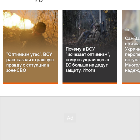
Сам З
признал
Почему в ВСУ
Украин
"Оптимизм угас". ВСУ
"исчезает оптимизм",
перспе
рассказали страшную
кому из украинцев в
вступл
правду о ситуации в
ЕС больше не дадут
Много
зоне СВО
защиту. Итоги
надеж