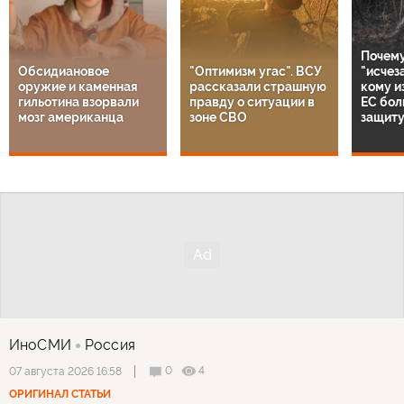
Почему
Обсидиановое
"Оптимизм угас". ВСУ
"исчез
оружие и каменная
рассказали страшную
кому и
гильотина взорвали
правду о ситуации в
ЕС бол
мозг американца
зоне СВО
защиту
ИноСМИ
Россия
0
4
07 августа 2026 16:58
ОРИГИНАЛ СТАТЬИ