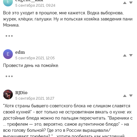
E
5 сентября 2021, 09:24
Всё это уходит в прошлое, мне кажется. Водка выборнова,
журек, клёцки, галушки. Ну и польская хозяйка заведения пани
Моника.
edm
E
5 сентября 2021, 12:05
Провести день на помойке.
RJDio
5 сентября 2021, 16:27
"Хотя страны бывшего советского блока не слишком славятся
своей кухней" - вот только не островитянам вякать о кухне: их
достойные блюда можно по пальцам пересчитать. "Вареники с
... трюфелем — это, вероятно, самое аутентичное блюдо" - на
всю голову больной? Где это в России выращивали/
выращивают трюфели? "... хотите пообедать как настоящий