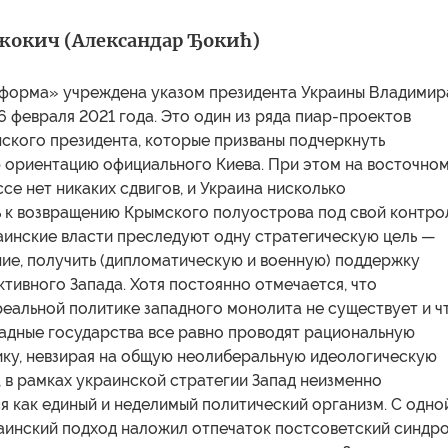
жокич (Александар Ђокић)
форма» учреждена указом президента Украины Владимир
6 февраля 2021 года. Это один из ряда пиар-проектов
ского президента, которые призваны подчеркнуть
 ориентацию официального Киева. При этом на восточно
се нет никаких сдвигов, и Украина нисколько
ь к возвращению Крымского полуострова под свой контрол
аинские власти преследуют одну стратегическую цель —
ие, получить (дипломатическую и военную) поддержку
ктивного Запада. Хотя постоянно отмечается, что
еальной политике западного монолита не существует и ч
падные государства все равно проводят рациональную
ку, невзирая на общую неолиберальную идеологическую
 в рамках украинской стратегии Запад неизменно
 как единый и неделимый политический организм. С одно
раинский подход наложил отпечаток постсоветский синдр