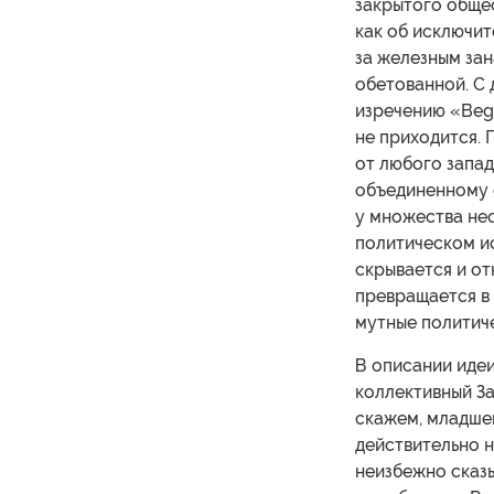
закрытого обще
как об исключит
за железным зан
обетованной. С 
изречению «Begg
не приходится.
от любого запад
объединенному 
у множества не
политическом ис
скрывается и о
превращается в
мутные политиче
В описании иде
коллективный З
скажем, младшем
действительно н
неизбежно сказы