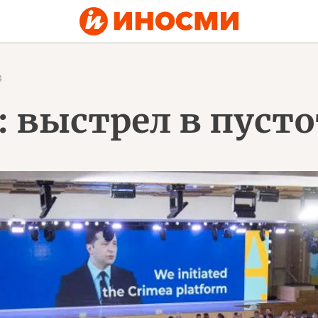
4
: выстрел в пуст