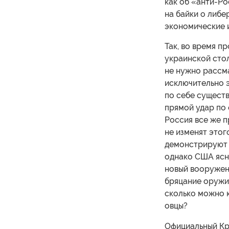
как об «анти-Ро
на байки о либе
экономические 
Так, во время п
украинской стол
не нужно рассма
исключительно э
по себе существ
прямой удар по 
Россия все же п
не изменят этог
демонстрируют я
однако США ясно
новый вооружен
бряцание оружие
сколько можно к
овцы?
Официальный Кр