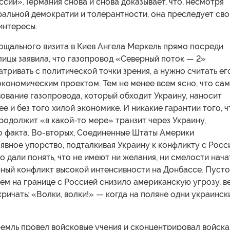
ссии». Германия снова и снова доказывает, что, несмотря
ральной демократии и толерантности, она преследует сво
интересы.
рощального визита в Киев Ангела Меркель прямо посреди
ицы заявила, что газопровод «Северный поток — 2»
тривать с политической точки зрения, а нужно считать ег
кономическим проектом. Тем не менее всем ясно, что са
ование газопровода, который обходит Украину, наносит
ее и без того хилой экономике. И никакие гарантии того, ч
родолжит «в какой-то мере» транзит через Украину,
о факта. Во-вторых, Соединенные Штаты Америки
вное упорство, подталкивая Украину к конфликту с Росс
 дали понять, что не имеют ни желания, ни смелости нача
ный конфликт высокой интенсивности на Донбассе. Пуст
м на границе с Россией снизило американскую угрозу, в
ричать: «Волки, волки!» — когда на поляне одни украинск
емль провел войсковые учения и сконцентрировал войска