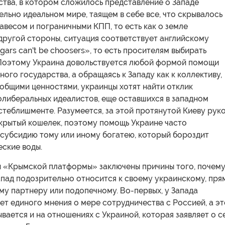
ства, в котором сложилось представление о Западе
ельно идеальном мире, таящем в себе все, что скрывалось
авесом и пограничными КПП, то есть как о земле
другой стороны, ситуация соответствует английскому
ars can't be choosers», то есть просителям выбирать
 Поэтому Украина довольствуется любой формой помощи
ного государства, а обращаясь к Западу как к коллективу,
общими ценностями, украинцы хотят найти отклик
олиберальных идеалистов, еще оставшихся в западном
теблишменте. Разумеется, за этой протянутой Киеву рук
ткрытый кошелек, поэтому помощь Украине часто
 субсидию тому или иному богатею, который бороздит
ские воды.
и «Крымской платформы» заключены причины того, почем
апад подозрительно относится к своему украинскому, пря
у партнеру или подопечному. Во-первых, у Запада
ет единого мнения о мере сотрудничества с Россией, а эт
вается и на отношениях с Украиной, которая заявляет о с