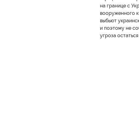
на границе с Ук
вооруженного ко
выбьют украинск
и поэтому не со
угроза остаться 