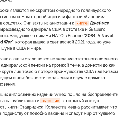
бежно.
роки являются не скриптом очередного голливудского
еттингом компьютерной игры или фантазией анонима
в соцсетях. Они взяты из аннотации к
книге
Джеймса
етырехзвездного адмирала США в отставке и бывшего
внокомандующего силами НАТО в Европе
"2034: A Novel
ld War"
, которая вышла в свет весной 2021 года, но уже
 шума в США и мире.
санию книги стало вовсе не желание отставного военного
 адмиральской пенсии на громкой теме, а донести до как
 круга лиц тезис о потере преимущества США над Китаем
дущем и неизбежности поражения в случае прямого
новения.
йших англоязычных изданий Wired пошло на беспрецедент
ава на публикацию и
выложив
в открытый доступ
сть книги Ставридиса. Коллектив медиа рассчитывает, что
а подействуют подобно вакцине и спасут мир от худшего