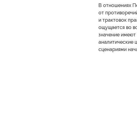
В отношениях П
от противоречи
и трактовок пра
ощущается во вс
значение имеют 
аналитические 
сценариями нач