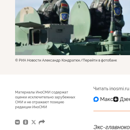
© РИА Новости Александр Кондратюк
Перейти в фотобанк
Читать inosmi.ru
Материалы ИноСМИ содержат
оценки исключительно зарубежных
СМИ и не отражают позицию
редакции ИноСМИ
Экс-главноко