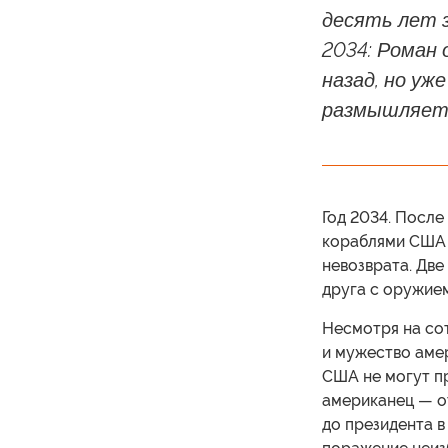
десять лет з
2034: Роман 
назад, но уж
размышляет 
Год 2034. Посл
кораблями США 
невозврата. Дв
друга с оружием
Несмотря на со
и мужество амер
США не могут п
американец — от
до президента в