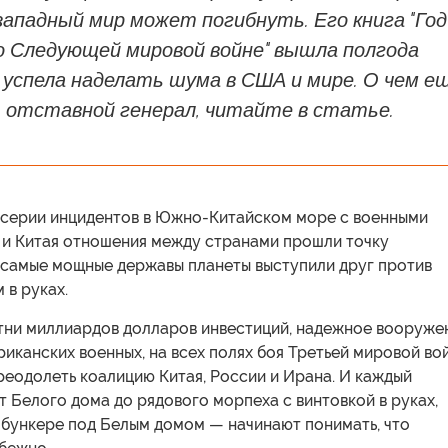
ападный мир может погибнуть. Его книга "Год
о Следующей мировой войне" вышла полгода
е успела наделать шума в США и мире. О чем е
отставной генерал, читайте в статье.
е серии инцидентов в Южно-Китайском море с военными
и Китая отношения между странами прошли точку
е самые мощные державы планеты выступили друг против
 в руках.
тни миллиардов долларов инвестиций, надежное вооруже
иканских военных, на всех полях боя Третьей мировой во
реодолеть коалицию Китая, России и Ирана. И каждый
 Белого дома до рядового морпеха с винтовкой в ​​руках,
 бункере под Белым домом — начинают понимать, что