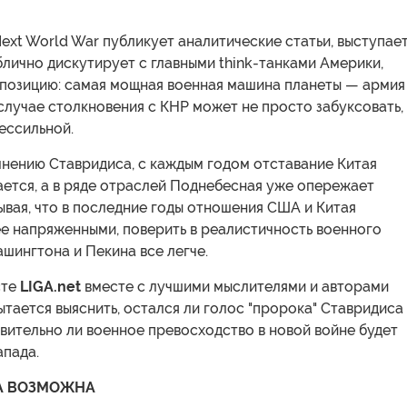
ext World War публикует аналитические статьи, выступае
блично дискутирует с главными think-танками Америки,
 позицию: самая мощная военная машина планеты — армия
лучае столкновения с КНР может не просто забуксовать,
бессильной.
мнению Ставридиса, с каждым годом отставание Китая
ется, а в ряде отраслей Поднебесная уже опережает
ывая, что в последние годы отношения США и Китая
е напряженными, поверить в реалистичность военного
шингтона и Пекина все легче.
сте
LIGA.net
вместе с лучшими мыслителями и авторами
ытается выяснить, остался ли голос "пророка" Ставридиса
вительно ли военное превосходство в новой войне будет
апада.
А ВОЗМОЖНА