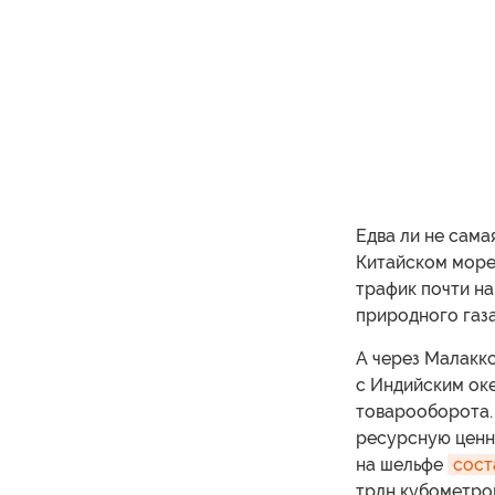
Едва ли не сам
Китайском море
трафик почти на
природного газа
А через Малакк
с Индийским ок
товарооборота.
ресурсную ценно
на шельфе
сост
трлн кубометро