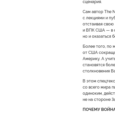
сценария.
Сам автор The N
с лекциями и пу
отстаивая свою
и ВПК США — в с
но и оказаться 
Более того, по 
от США сокраща
Америку. А учит
становятся боле
столкновения Ва
В этом спецтек
со всего мира п
одиноким, дейст
не на стороне З
ПОЧЕМУ ВОЙН