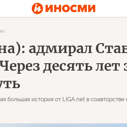
963
ина): адмирал Ст
 Через десять ле
уть
Новая большая история от LIGA.net в соавторст