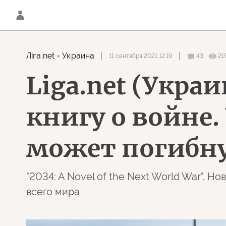
Лiга.net
Украина
11 сентября 2021 12:19
43
21
Liga.net (Укра
книгу о войне.
может погибн
"2034: A Novel of the Next World War". 
всего мира