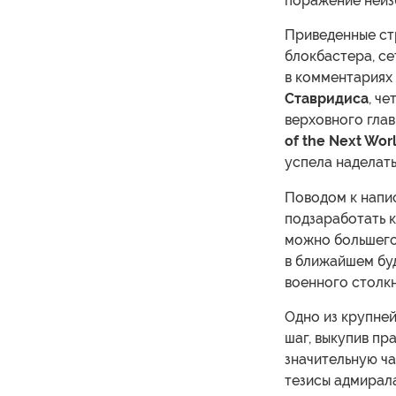
поражение неиз
Приведенные ст
блокбастера, с
в комментариях 
Ставридиса
, ч
верховного гла
of the Next Wor
успела наделать
Поводом к напи
подзаработать к
можно большего
в ближайшем бу
военного столк
Одно из крупне
шаг, выкупив пр
значительную ча
тезисы адмирал