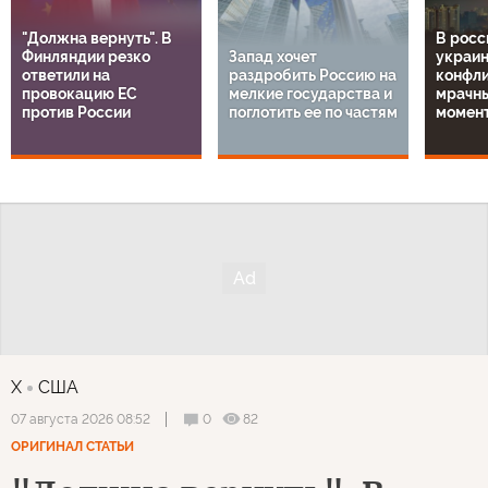
"Должна вернуть". В
В росс
Финляндии резко
Запад хочет
украи
ответили на
раздробить Россию на
конфли
провокацию ЕС
мелкие государства и
мрачн
против России
поглотить ее по частям
момен
X
США
0
82
07 августа 2026 08:52
ОРИГИНАЛ СТАТЬИ