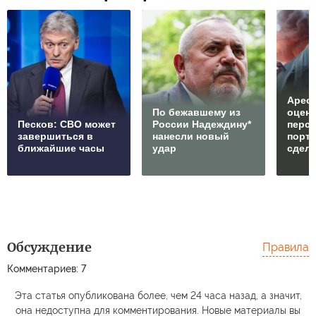
Арест
По бежавшему из
оцен
Песков: СВО может
России Надеждину*
перс
завершиться в
нанесли новый
порто
ближайшие часы
удар
сдел
Обсуждение
Правила
Комментариев: 7
Эта статья опубликована более, чем 24 часа назад, а значит,
она недоступна для комментирования. Новые материалы вы