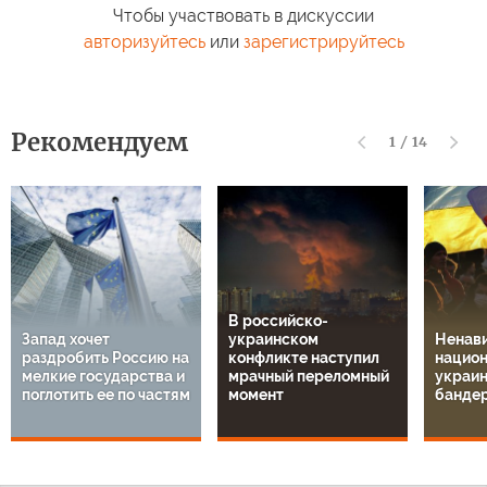
Чтобы участвовать в дискуссии
В Киргизии
В Еги
запретили
атако
авторизуйтесь
или
зарегистрируйтесь
Боевой лазер РФ
кремацию тел
амер
напугал Украину
умерших
танке
Рекомендуем
1
/
14
В российско-
Запад хочет
украинском
Ненави
раздробить Россию на
конфликте наступил
национ
мелкие государства и
мрачный переломный
украин
поглотить ее по частям
момент
банде