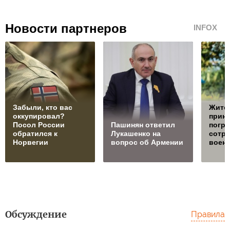
Новости партнеров
INFOX
Забыли, кто вас
Жите
оккупировал?
прин
Посол России
Пашинян ответил
погра
обратился к
Лукашенко на
сотру
Норвегии
вопрос об Армении
воен
Обсуждение
Правила