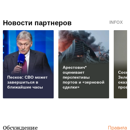
Новости партнеров
INFOX
Арестович*
оценивает
Соски
Песков: СВО может
перспективы
Зеле
завершиться в
портов и «зерновой
оказ
ближайшие часы
сделки»
пров
Обсуждение
Правила