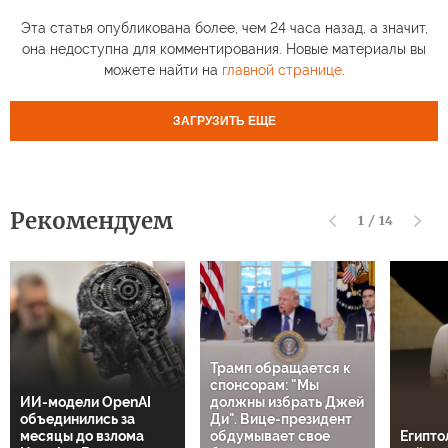
Эта статья опубликована более, чем 24 часа назад, а значит,
она недоступна для комментирования. Новые материалы вы
можете найти на
главной странице
.
ЗАГРУЗИТЬ ЕЩЕ
Рекомендуем
1
/
14
Трамп обращается к
спонсорам: "Мы
ИИ-модели OpenAI
должны избрать Джей
объединились за
Ди". Вице-президент
месяцы до взлома
обдумывает свое
Египто