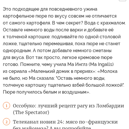
Это подходящее для повседневного ужина
картофельное пюре по вкусу совсем не отличается
от самого картофеля. В чем секрет? Вода с крахмалом.
Оставьте немного воды после варки и добавьте её
к толченой картошке: подливайте по одной столовой
ложке, тщательно перемешивая, пока пюре не станет
однородным. А потом добавьте немного сметаны
для вкуса. Вот так просто, легкое кремовое пюре
готово. Помните, чему учила Ма Инглз (Ma Ingalls)
из сериала «Маленький домик в прериях»: «Молока
не было, но Ма сказала: "Оставь немного воды,
толченую картошку тщательно взбей большой ложкой".
Пюре получилось белым и воздушным».
Оссобуко: лучший рецепт рагу из Ломбардии
1
(The Spectator)
Телеканал новин 24: мясо по-французски
2
без майонеза? А вы попробуйте