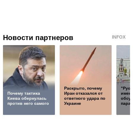
Новости партнеров
INFOX
Раскрыто, почему
"Русс
Почему тактика
Иран отказался от
именн
Киева обернулась
ответного удара по
обсу
против него самого
Украине
пара