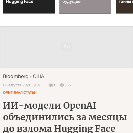
Hugging Face
будущее
тайны 
Bloomberg
США
0
136
06 августа 2026 19:14
ОРИГИНАЛ СТАТЬИ
ИИ-модели OpenAI
объединились за месяцы
до взлома Hugging Face